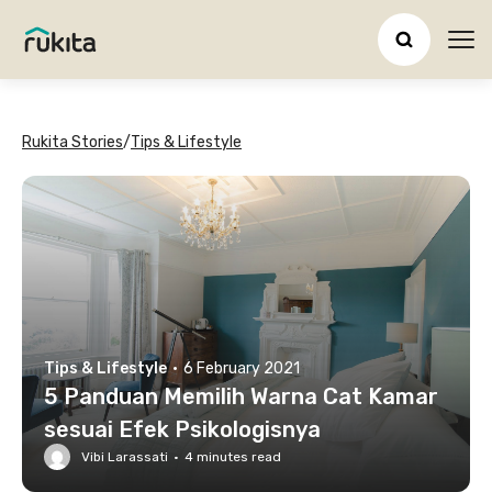
Ope
Rukita Stories
/
Tips & Lifestyle
Tips & Lifestyle
·
6 February 2021
5 Panduan Memilih Warna Cat Kamar
sesuai Efek Psikologisnya
Vibi Larassati
·
4
minutes read