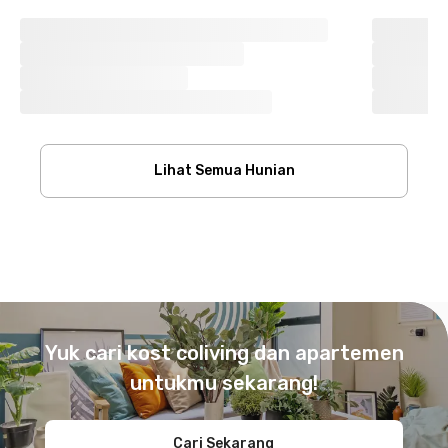
Lihat Semua Hunian
Footer
Yuk cari kost coliving dan apartemen
untukmu sekarang!
Cari Sekarang