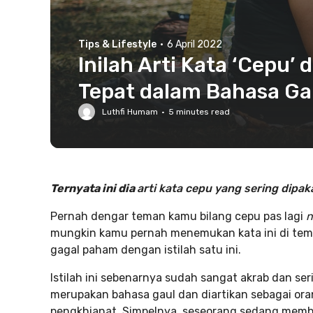
Tips & Lifestyle
·
6 April 2022
Inilah Arti Kata ‘Cepu
Tepat dalam Bahasa Ga
Luthfi Humam
·
5
minutes read
Ternyata ini dia
arti kata cepu
yang sering dipaka
Pernah dengar teman kamu bilang cepu pas lagi
n
mungkin kamu pernah menemukan kata ini di tempa
gagal paham dengan istilah satu ini.
Istilah ini sebenarnya sudah sangat akrab dan se
merupakan bahasa gaul dan diartikan sebagai or
pengkhianat. Simpelnya, seseorang sedang membe