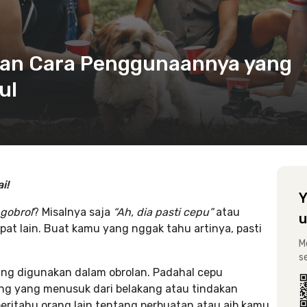
’ dan Cara Penggunaannya yang
ul
i!
Y
gobrol
? Misalnya saja
“Ah, dia pasti cepu”
atau
u
t lain. Buat kamu yang nggak tahu artinya, pasti
M
s
ring digunakan dalam obrolan. Padahal cepu
ang yang menusuk dari belakang atau tindakan
ritahu orang lain tentang perbuatan atau aib kamu.