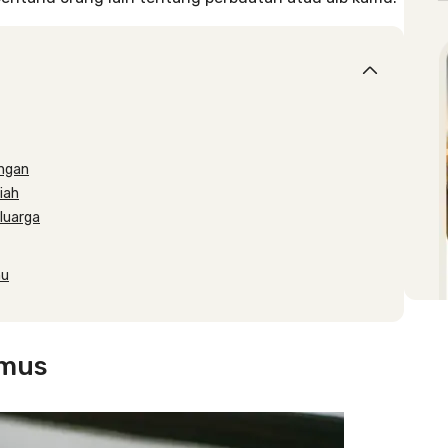
ungan
iah
luarga
mu
amus