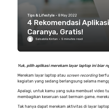
Tips & Lifestyle
·
8 May 2022
4 Rekomendasi Aplikas
Caranya, Gratis!
Salsabila Kintan
·
5
minutes read
Yuk, pilih aplikasi merekam layar laptop ini
biar n
Merekam layar laptop atau
screen recording
berf
kegiatan yang sedang berlangsung selama meng
Apalagi, untuk kamu yang suka membuat video tu
membagikan keseruan saat bermain game, merekam l
Tak hanya dapat merekam aktivitas di layar laptop,