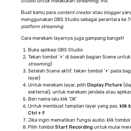
Studio untuk melakukan
streaming,
lho.
Buat kamu para
content creator
atau
blogger
yan
menggunakan OBS Studio sebagai perantara ke T
platform streaming.
Cara merekam layarnya juga gampang banget!
Buka aplikasi OBS Studio
Tekan tombol ‘+’
di bawah bagian Scene untuk 
streaming
)
Setelah Scene aktif, tekan tombol ‘+’ pada ba
layar)
Untuk merekam layar, pilih
Display Picture
(da
eskternal), untuk merekam jendela atau aplikasi
Beri nama lalu klik ‘OK’
Untuk membuat tampilan layar yang pas,
klik
Ctrl + F
Jika ingin mematikan fungsi audio, klik tombol s
Pilih tombol
Start Recording
untuk mulai mer