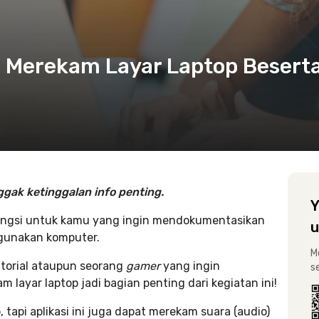
i Merekam Layar Laptop Besert
ggak ketinggalan info penting.
Y
ungsi untuk kamu yang ingin mendokumentasikan
u
gunakan komputer.
M
torial ataupun seorang
gamer
yang ingin
s
ayar laptop jadi bagian penting dari kegiatan ini!
 tapi aplikasi ini juga dapat merekam suara (audio)