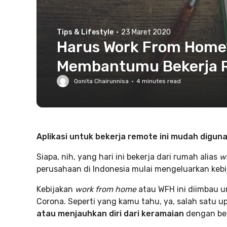
Tips & Lifestyle
·
23 Maret 2020
Harus Work From Home? 
Membantumu Bekerja Re
Qonita Chairunnisa
·
4
minutes read
Aplikasi untuk bekerja remote ini mudah digun
Siapa, nih, yang hari ini bekerja dari rumah alias
w
perusahaan di Indonesia mulai mengeluarkan kebi
Kebijakan
work from home
atau WFH ini diimbau
Corona. Seperti yang kamu tahu, ya, salah satu
atau menjauhkan diri dari keramaian
dengan ber