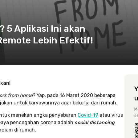
5 Aplikasi Ini akan
mote Lebih Efektif!
akan!
Y
ork from home
? Yap, pada 16 Maret 2020 beberapa
u
jakan untuk karyawannya agar bekerja dari rumah.
M
 untuk menekan angka penyebaran
Covid-19
atau virus
s
 upaya pencegahan corona adalah
social distancing
diam di rumah.