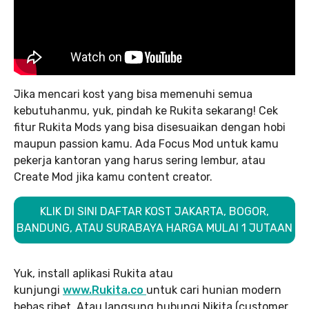
Jika mencari kost yang bisa memenuhi semua
kebutuhanmu, yuk, pindah ke Rukita sekarang! Cek
fitur Rukita Mods yang bisa disesuaikan dengan hobi
maupun passion kamu. Ada Focus Mod untuk kamu
pekerja kantoran yang harus sering lembur, atau
Create Mod jika kamu content creator.
KLIK DI SINI DAFTAR KOST JAKARTA, BOGOR,
BANDUNG, ATAU SURABAYA HARGA MULAI 1 JUTAAN
Yuk, install aplikasi Rukita atau
kunjungi
www.Rukita.co
untuk cari hunian modern
bebas ribet. Atau langsung hubungi Nikita (customer