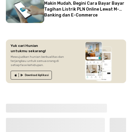
Makin Mudah, Begini Cara Bayar Bayar
Tagihan Listrik PLN Online Lewat M-
Banking dan E-Commerce
Yuk cari Hunian
untukmu sekarang!
Mewujudkan hunian berkualitas dan
terjangkau untuk semua orang di
setiap fase kehidupan.
Download
Aplikasi