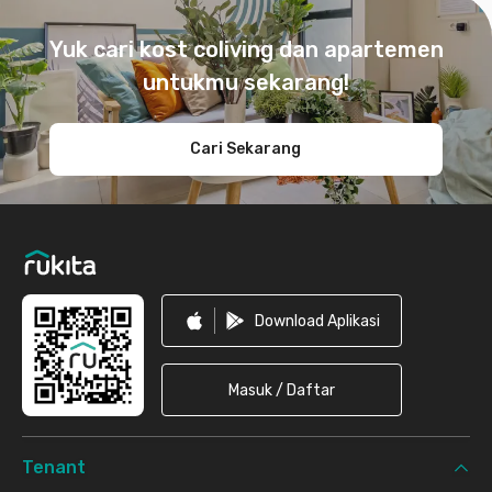
Footer
Yuk cari kost coliving dan apartemen
untukmu sekarang!
Cari Sekarang
Download Aplikasi
Masuk / Daftar
Tenant