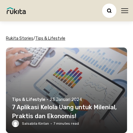
Ope
Rukita Stories
/
Tips & Lifestyle
Tips & Lifestyle
·
23 Januari 2024
7 Aplikasi Kelola Uang untuk Milenial,
Praktis dan Ekonomis!
Salsabila Kintan
·
7
minutes read