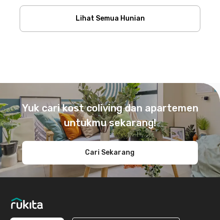
Lihat Semua Hunian
Footer
Yuk cari kost coliving dan apartemen
untukmu sekarang!
Cari Sekarang