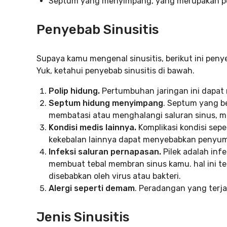
Septum yang menyimpang, yang merupakan pe
Penyebab Sinusitis
Supaya kamu mengenal sinusitis, berikut ini peny
Yuk, ketahui penyebab sinusitis di bawah.
Polip hidung.
Pertumbuhan jaringan ini dapat
Septum hidung menyimpang
. Septum yang b
membatasi atau menghalangi saluran sinus, mem
Kondisi medis lainnya.
Komplikasi kondisi seper
kekebalan lainnya dapat menyebabkan penyu
Infeksi saluran pernapasan.
Pilek adalah inf
membuat tebal membran sinus kamu. hal ini ten
disebabkan oleh virus atau bakteri.
Alergi seperti demam
. Peradangan yang terja
Jenis Sinusitis