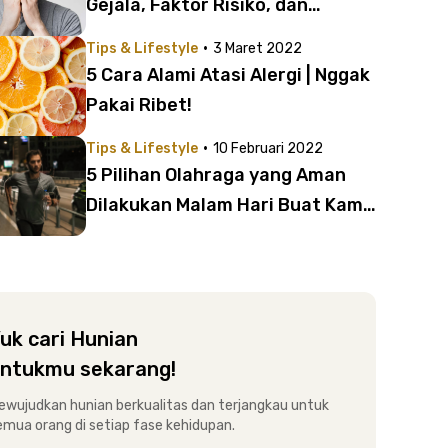
Gejala, Faktor Risiko, dan
Penyebabnya!
·
Tips & Lifestyle
3 Maret 2022
5 Cara Alami Atasi Alergi | Nggak
Pakai Ribet!
·
Tips & Lifestyle
10 Februari 2022
5 Pilihan Olahraga yang Aman
Dilakukan Malam Hari Buat Kamu
yang Sibuk Bekerja
uk cari Hunian
ntukmu sekarang!
ewujudkan hunian berkualitas dan terjangkau untuk
emua orang di setiap fase kehidupan.