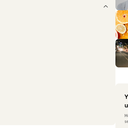
Y
u
M
s