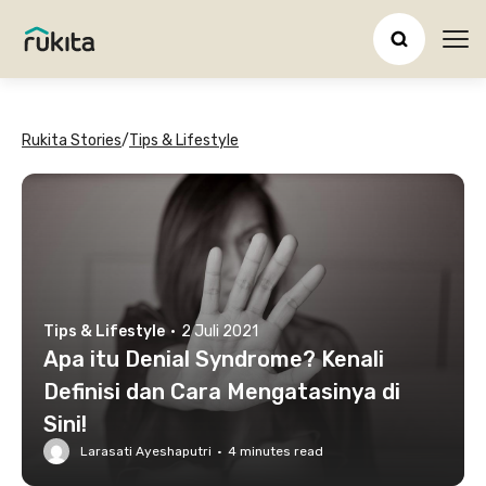
Ope
Rukita Stories
/
Tips & Lifestyle
Tips & Lifestyle
·
2 Juli 2021
Apa itu Denial Syndrome? Kenali
Definisi dan Cara Mengatasinya di
Sini!
Larasati Ayeshaputri
·
4
minutes read