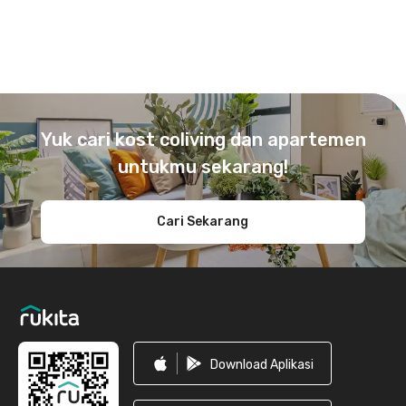
Footer
Yuk cari kost coliving dan apartemen
untukmu sekarang!
Cari Sekarang
Download Aplikasi