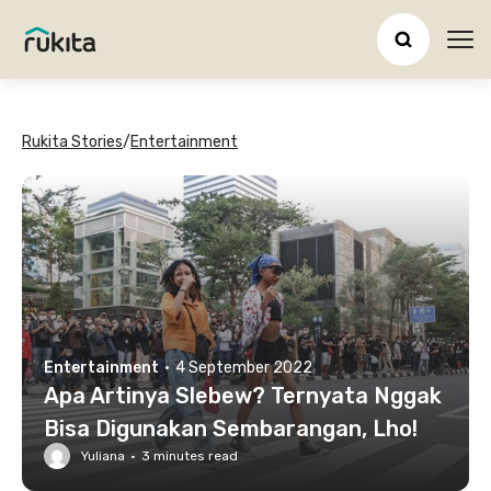
Ope
Rukita Stories
/
Entertainment
Entertainment
·
4 September 2022
Apa Artinya Slebew? Ternyata Nggak
Bisa Digunakan Sembarangan, Lho!
Yuliana
·
3
minutes read