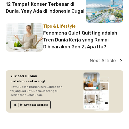
12 Tempat Konser Terbesar di
Dunia, Yeay Ada di Indonesia Juga!
Tips & Lifestyle
Fenomena Quiet Quitting adalah
Tren Dunia Kerja yang Ramai
Dibicarakan Gen Z, Apa Itu?
Next Article
Yuk cari Hunian
untukmu sekarang!
Mewujudkan hunian berkualitas dan
terjangkau untuk semua orang di
setiap fase kehidupan.
Download
Aplikasi