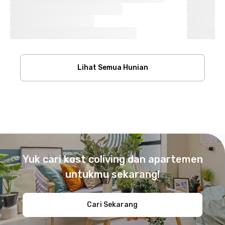
Lihat Semua Hunian
Footer
Yuk cari kost coliving dan apartemen
untukmu sekarang!
Cari Sekarang