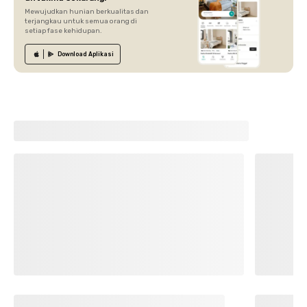
Mewujudkan hunian berkualitas dan
terjangkau untuk semua orang di
setiap fase kehidupan.
Download
Aplikasi