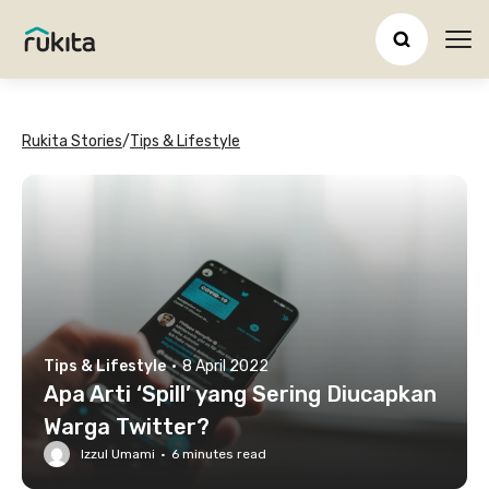
Ope
Rukita Stories
/
Tips & Lifestyle
Tips & Lifestyle
·
8 April 2022
Apa Arti ‘Spill’ yang Sering Diucapkan
Warga Twitter?
Izzul Umami
·
6
minutes read