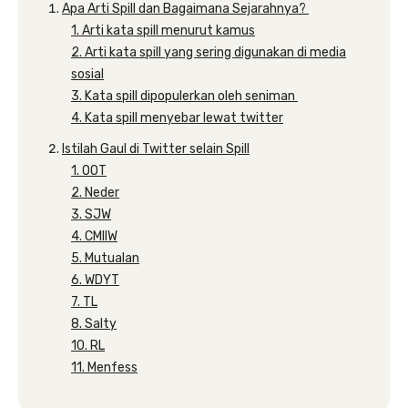
Apa Arti Spill dan Bagaimana Sejarahnya?
1. Arti kata spill menurut kamus
2. Arti kata spill yang sering digunakan di media
sosial
3. Kata spill dipopulerkan oleh seniman
4. Kata spill menyebar lewat twitter
Istilah Gaul di Twitter selain Spill
1. OOT
2. Neder
3. SJW
4. CMIIW
5. Mutualan
6. WDYT
7. TL
8. Salty
10. RL
11. Menfess