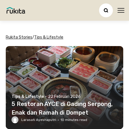
Ope
Rukita Stories
/
Tips & Lifestyle
Tips & Lifestyle
·
22 Februari 2026
5 Restoran AYCE di Gading Serpong,
Enak dan Ramah di Dompet
Larasati Ayeshaputri
·
10
minutes read