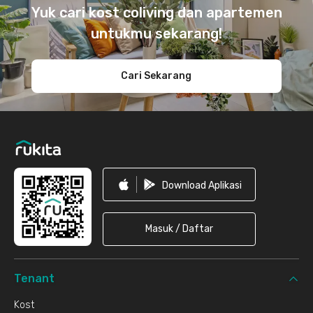
Yuk cari kost coliving dan apartemen
untukmu sekarang!
Cari Sekarang
Download Aplikasi
Masuk / Daftar
Tenant
Kost