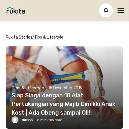
Ope
Rukita Stories
/
Tips & Lifestyle
Tips & Lifestyle
·
15 Desember 2019
Siap Siaga dengan 10 Alat
Pertukangan yang Wajib Dimiliki Anak
Kost | Ada Obeng sampai Oli!
Yuliana
·
5
minutes read