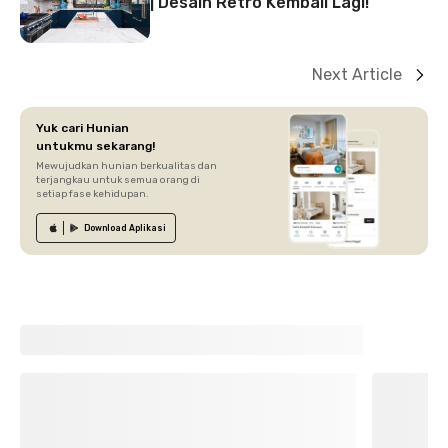
| Desain Retro Kembali Lagi!
Next Article
Yuk cari Hunian
untukmu sekarang!
Mewujudkan hunian berkualitas dan
terjangkau untuk semua orang di
setiap fase kehidupan.
Download
Aplikasi