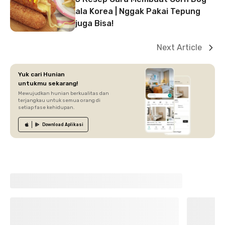
ala Korea | Nggak Pakai Tepung
juga Bisa!
Next Article
Yuk cari Hunian
untukmu sekarang!
Mewujudkan hunian berkualitas dan
terjangkau untuk semua orang di
setiap fase kehidupan.
Download
Aplikasi