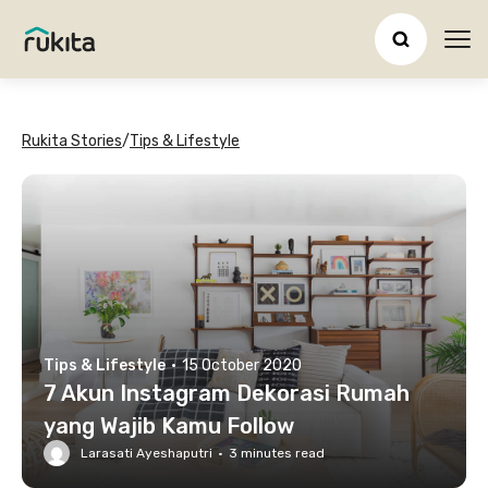
Ope
Rukita Stories
/
Tips & Lifestyle
Tips & Lifestyle
·
15 October 2020
7 Akun Instagram Dekorasi Rumah
yang Wajib Kamu Follow
Larasati Ayeshaputri
·
3
minutes read