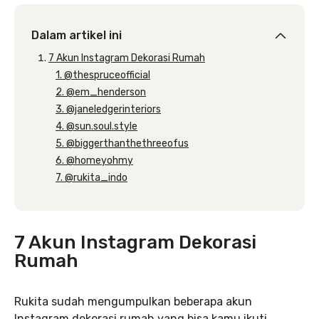
Dalam artikel ini
7 Akun Instagram Dekorasi Rumah
1. @thespruceofficial
2. @em_henderson
3. @janeledgerinteriors
4. @sun.soul.style
5. @biggerthanthethreeofus
6. @homeyohmy
7. @rukita_indo
7 Akun Instagram Dekorasi
Rumah
Rukita sudah mengumpulkan beberapa akun
Instagram dekorasi rumah yang bisa kamu ikuti