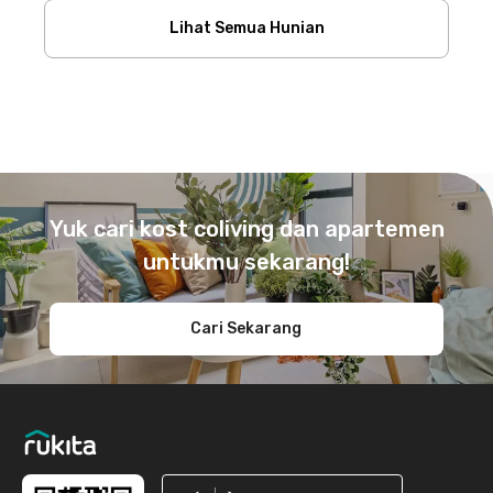
Lihat Semua Hunian
Footer
Yuk cari kost coliving dan apartemen
untukmu sekarang!
Cari Sekarang