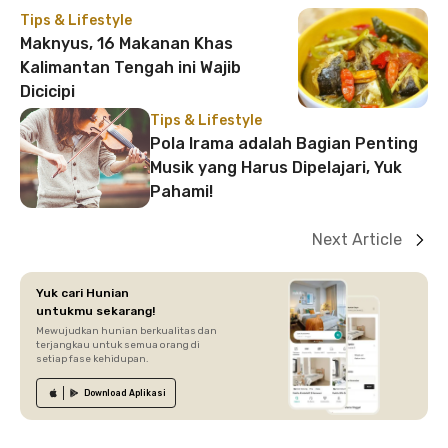
Tips & Lifestyle
Maknyus, 16 Makanan Khas
Kalimantan Tengah ini Wajib
Dicicipi
Tips & Lifestyle
Pola Irama adalah Bagian Penting
Musik yang Harus Dipelajari, Yuk
Pahami!
Next Article
Yuk cari Hunian
untukmu sekarang!
Mewujudkan hunian berkualitas dan
terjangkau untuk semua orang di
setiap fase kehidupan.
Download
Aplikasi