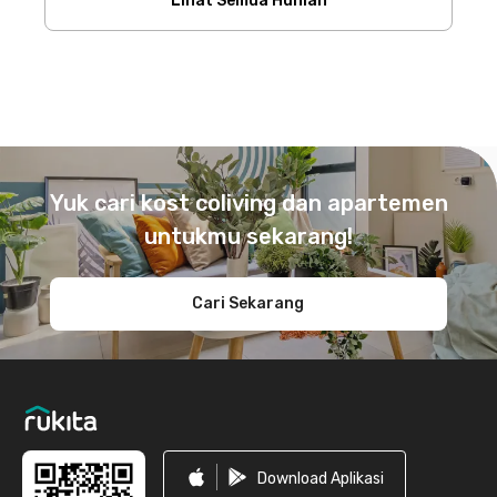
Lihat Semua Hunian
Footer
Yuk cari kost coliving dan apartemen
untukmu sekarang!
Cari Sekarang
Download Aplikasi