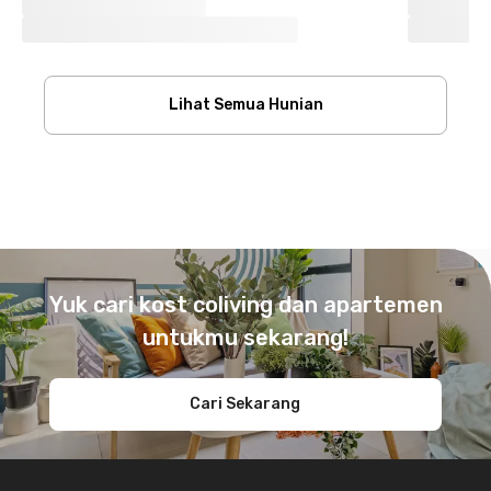
Lihat Semua Hunian
Footer
Yuk cari kost coliving dan apartemen
untukmu sekarang!
Cari Sekarang