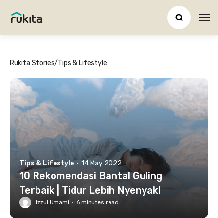
Ope
Rukita Stories
/
Tips & Lifestyle
Tips & Lifestyle
·
14 May 2022
10 Rekomendasi Bantal Guling
Terbaik | Tidur Lebih Nyenyak!
Izzul Umami
·
6
minutes read