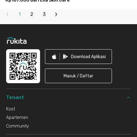
Rp107.000 dari Ella Skin Care
1
2
3
Footer
Download Aplikasi
Masuk / Daftar
Tenant
Kost
Apartemen
Community