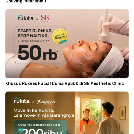
Coliving Incaranmu
Khusus Rukees Facial Cuma Rp50K di SB Aesthetic Clinic