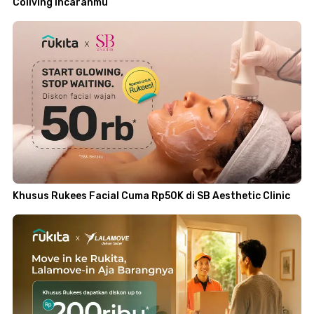
Coliving Incaranmu
Khusus Rukees Facial Cuma Rp50K di SB Aesthetic Clinic