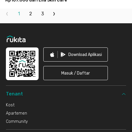
Rp107.000 dari Ella Skin Care
1
2
3
Footer
Download Aplikasi
Masuk / Daftar
Tenant
Kost
Apartemen
Community