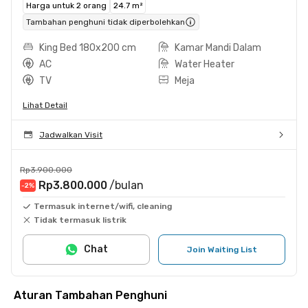
Harga untuk 2 orang
24.7 m²
Tambahan penghuni tidak diperbolehkan
King Bed 180x200 cm
Kamar Mandi Dalam
AC
Water Heater
TV
Meja
Lihat Detail
Jadwalkan Visit
Rp3.900.000
Rp3.800.000
/bulan
-2
%
Termasuk internet/wifi, cleaning
Tidak termasuk listrik
Chat
Join Waiting List
Aturan Tambahan Penghuni