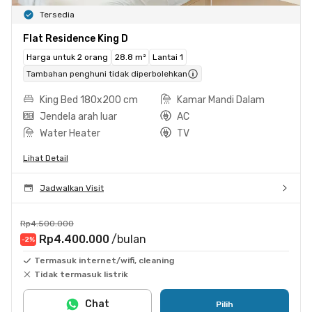
Tersedia
Flat Residence King D
Harga untuk 2 orang
28.8 m²
Lantai 1
Tambahan penghuni tidak diperbolehkan
King Bed 180x200 cm
Kamar Mandi Dalam
Jendela arah luar
AC
Water Heater
TV
Lihat Detail
Jadwalkan Visit
Rp4.500.000
Rp4.400.000
/bulan
-2
%
Termasuk internet/wifi, cleaning
Tidak termasuk listrik
Chat
Pilih