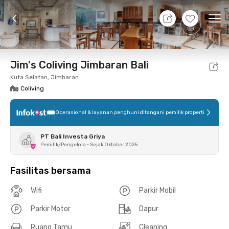
8 Agt 26 - Belum tahu
+
7
Ope
Foto
Fasilitas bersama
Lokasi
Kamar
Atura
Jim's Coliving Jimbaran Bali
Kuta Selatan, Jimbaran
Coliving
Operasional & layanan penghuni ditangani pemilik properti
PT Bali Investa Griya
Pemilik/Pengelola
•
Sejak Oktober 2025
Fasilitas bersama
Wifi
Parkir Mobil
Parkir Motor
Dapur
Ruang Tamu
Cleaning