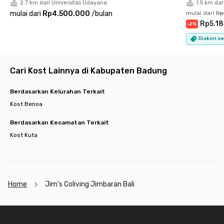
2.7 km dari Universitas Udayana
1.5 km dar
mulai dari
Rp4.500.000
/
bulan
mulai dari
Rp
Rp5.1
-
2
%
Diskon se
Cari Kost Lainnya di Kabupaten Badung
Berdasarkan Kelurahan Terkait
Kost Benoa
Berdasarkan Kecamatan Terkait
Kost Kuta
Home
Jim's Coliving Jimbaran Bali
Footer