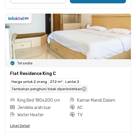
Tersedia
Flat Residence King C
Harga untuk 2 orang
27.2 m²
Lantai 2
Tambahan penghuni tidak diperbolehkan
King Bed 180x200 cm
Kamar Mandi Dalam
Jendela arah luar
AC
Water Heater
TV
Lihat Detail