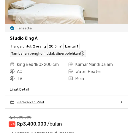
Tersedia
Studio King A
Harga untuk 2 orang
20.3 m²
Lantai 1
Tambahan penghuni tidak diperbolehkan
King Bed 180x200 cm
Kamar Mandi Dalam
AC
Water Heater
TV
Meja
Lihat Detail
Jadwalkan Visit
Rp3.500.000
Rp3.400.000
/bulan
-2
%
Termasuk internet/wifi, cleaning