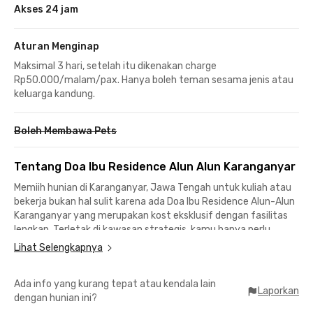
Akses 24 jam
Aturan Menginap
Maksimal 3 hari, setelah itu dikenakan charge
Rp50.000/malam/pax. Hanya boleh teman sesama jenis atau
keluarga kandung.
Boleh Membawa Pets
Tentang Doa Ibu Residence Alun Alun Karanganyar
Memiih hunian di Karanganyar, Jawa Tengah untuk kuliah atau
bekerja bukan hal sulit karena ada Doa Ibu Residence Alun-Alun
Karanganyar yang merupakan kost eksklusif dengan fasilitas
lengkap. Terletak di kawasan strategis, kamu hanya perlu
menempuh kurang dari 10 menit perjalanan untuk menuju Alun-
Lihat Selengkapnya
Alun Karanganyar hingga Universitas Muhammadiyah
Karanganyar.
Ada info yang kurang tepat atau kendala lain
Laporkan
dengan hunian ini?
Sedangkan bagi kamu yang bekerja di sekitar Jalan Mayjen