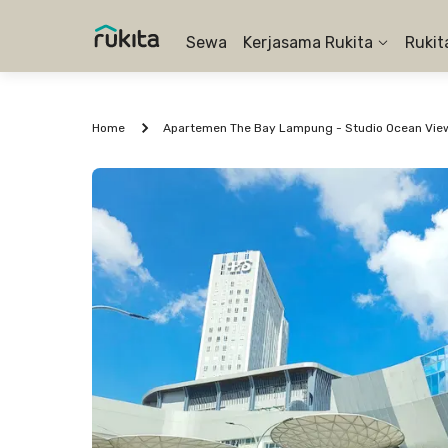
Sewa
Kerjasama Rukita
Rukit
Home