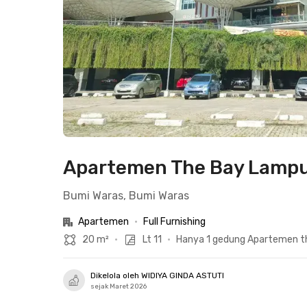
Apartemen The Bay Lampu
Bumi Waras, Bumi Waras
Apartemen
•
Full Furnishing
20 m²
•
Lt 11
•
Hanya 1 gedung Apartemen t
Dikelola oleh WIDIYA GINDA ASTUTI
sejak Maret 2026