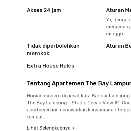
Akses 24 jam
Aturan M
Ya, dengan
menginap p
minggu.
Tidak diperbolehkan
Aturan B
merokok
Extra House Rules
Tentang Apartemen The Bay Lampung
Hunian modern di pusat kota Bandar Lampung
The Bay Lampung - Studio Ocean View #1. Co
apartemen ini menawarkan kenyamanan tinggal 
tempat.
Lihat Selengkapnya
Berlokasi di area yang berkembang, kamu bis