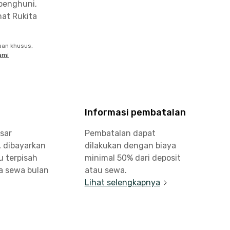
penghuni,
at Rukita
aan khusus,
ami
Informasi pembatalan
sar
Pembatalan dapat
, dibayarkan
dilakukan dengan biaya
u terpisah
minimal 50% dari deposit
a sewa bulan
atau sewa.
Lihat selengkapnya