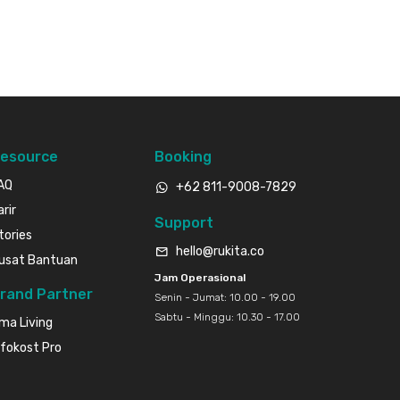
esource
Booking
AQ
+62 811-9008-7829
arir
Support
tories
hello@rukita.co
usat Bantuan
Jam Operasional
rand Partner
Senin - Jumat: 10.00 - 19.00
Sabtu - Minggu: 10.30 - 17.00
ma Living
nfokost Pro