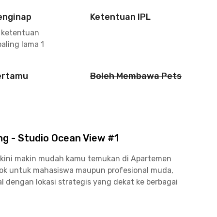
enginap
Ketentuan IPL
 ketentuan
aling lama 1
ertamu
Boleh Membawa Pets
 - Studio Ocean View #1
 kini makin mudah kamu temukan di Apartemen
cok untuk mahasiswa maupun profesional muda,
dengan lokasi strategis yang dekat ke berbagai
a dengan mudah menjangkau kampus, perkantoran,