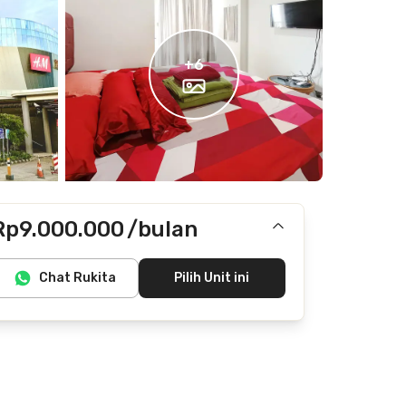
+
6
Rp9.000.000
/bulan
Termasuk IPL
Chat Rukita
Pilih Unit ini
Tidak termasuk internet/wifi, listrik, air