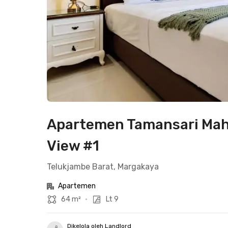
Apartemen Tamansari Mah
View #1
Telukjambe Barat, Margakaya
Apartemen
64 m²
•
Lt 9
Dikelola oleh Landlord