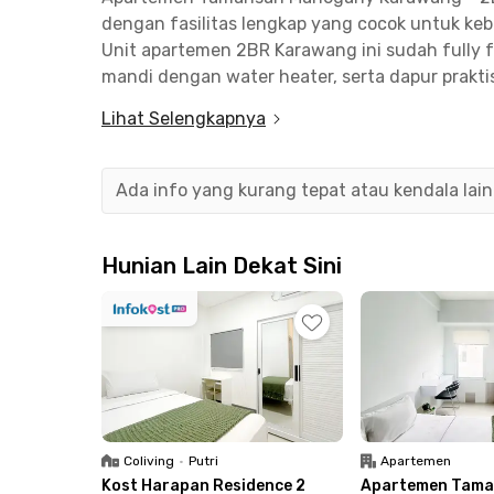
dengan fasilitas lengkap yang cocok untuk ke
Unit apartemen 2BR Karawang ini sudah fully f
mandi dengan water heater, serta dapur praktis
Dengan konsep nyaman dan siap huni, Apart
Lihat Selengkapnya
suasana tinggal yang tenang sekaligus fungsio
Fasilitas penunjang apartemen Karawang ini juga
Ada info yang kurang tepat atau kendala lai
parkir, hingga sistem keamanan CCTV. Untuk me
swimming pool, sementara anak-anak dapat meni
ada area komunal ber-AC yang dilengkapi TV da
Hunian Lain Dekat Sini
bersama keluarga maupun teman.
Lokasinya pun strategis di jantung Karawang, h
Motor maupun Primaya Hospital Karawang, serta
juga dekat dengan kawasan pendidikan dan indu
Karawang (12 menit) dan PT Yamaha Indonesia 
menit), menjadikannya pilihan ideal untuk ma
Coliving
•
Putri
Apartemen
hunian nyaman di Karawang.
Kost Harapan Residence 2
Apartemen Tama