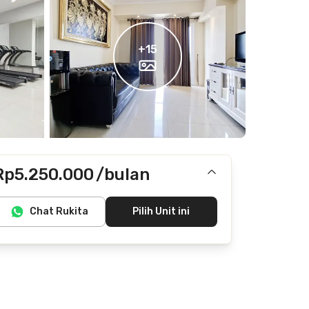
+
15
Rp5.250.000
/bulan
Termasuk IPL
Chat Rukita
Pilih Unit ini
Tidak termasuk internet/wifi, listrik, air