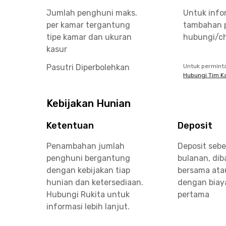
Jumlah penghuni maks.
Untuk info
per kamar tergantung
tambahan 
tipe kamar dan ukuran
hubungi/ch
kasur
Pasutri Diperbolehkan
Untuk permint
Hubungi Tim K
Kebijakan Hunian
Ketentuan
Deposit
Penambahan jumlah
Deposit sebe
penghuni bergantung
bulanan, di
dengan kebijakan tiap
bersama ata
hunian dan ketersediaan.
dengan biay
Hubungi Rukita untuk
pertama
informasi lebih lanjut.