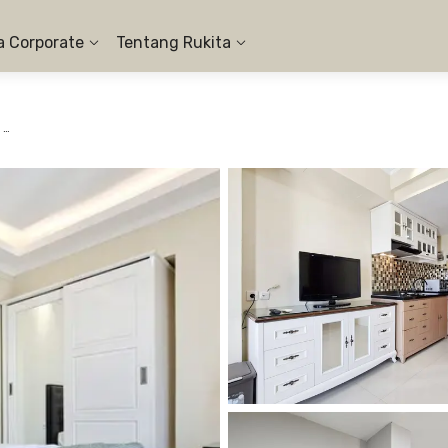
a Corporate
Tentang Rukita
Apartemen Tamansari Mahogany Karawang - 2BR City View #1