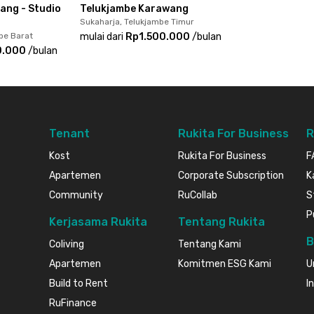
ng - Studio
Telukjambe Karawang
Sukaharja, Telukjambe Timur
be Barat
mulai dari
Rp1.500.000
/
bulan
0.000
/
bulan
Tenant
Rukita For Business
R
Kost
Rukita For Business
F
Apartemen
Corporate Subscription
K
Community
RuCollab
S
P
Kerjasama Rukita
Tentang Rukita
B
Coliving
Tentang Kami
Apartemen
Komitmen ESG Kami
U
Build to Rent
I
RuFinance