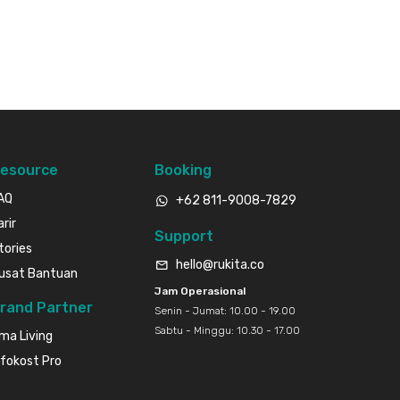
esource
Booking
AQ
+62 811-9008-7829
arir
Support
tories
hello@rukita.co
usat Bantuan
Jam Operasional
rand Partner
Senin - Jumat: 10.00 - 19.00
Sabtu - Minggu: 10.30 - 17.00
ma Living
nfokost Pro