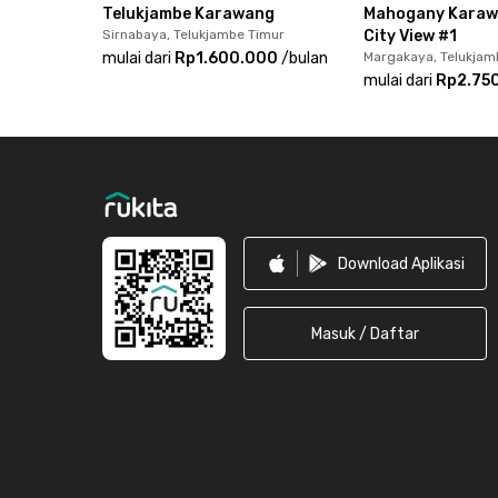
Telukjambe Karawang
Mahogany Karawa
Sirnabaya, Telukjambe Timur
City View #1
mulai dari
Rp1.600.000
/
bulan
Margakaya, Telukjam
mulai dari
Rp2.75
Footer
Download Aplikasi
Masuk / Daftar