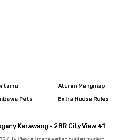
ertamu
Aturan Menginap
mbawa Pets
Extra House Rules
gany Karawang - 2BR City View #1
BR City View #1 menawarkan hunian modern