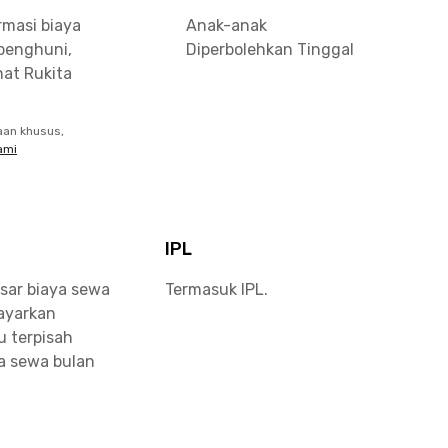
rmasi biaya
Anak-anak
penghuni,
Diperbolehkan Tinggal
at Rukita
aan khusus,
ami
IPL
sar biaya sewa
Termasuk IPL.
bayarkan
u terpisah
a sewa bulan