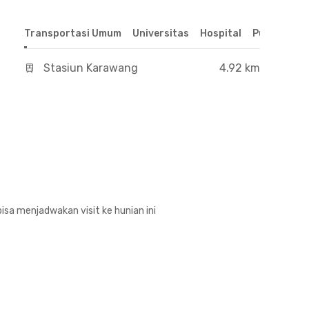
Transportasi Umum
Universitas
Hospital
Pusat Perb
Stasiun Karawang
4.92 km
isa menjadwakan visit ke hunian ini