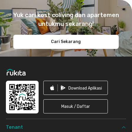
Footer
Yuk cari kost coliving dan apartemen
untukmu sekarang!
Cari Sekarang
Download Aplikasi
Masuk / Daftar
Tenant