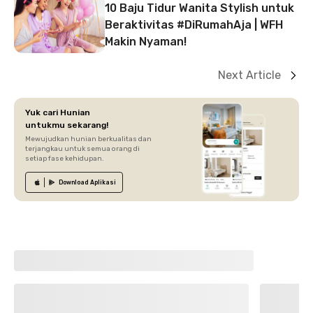
10 Baju Tidur Wanita Stylish untuk
Beraktivitas #DiRumahAja | WFH
Makin Nyaman!
Next Article
Yuk cari Hunian
untukmu sekarang!
Mewujudkan hunian berkualitas dan
terjangkau untuk semua orang di
setiap fase kehidupan.
Download
Aplikasi