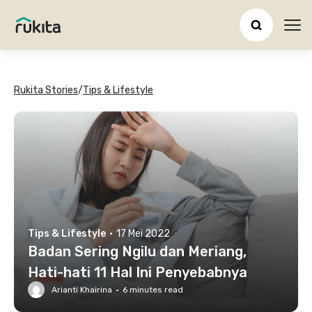
Ope
Rukita Stories
/
Tips & Lifestyle
Tips & Lifestyle
·
17 Mei 2022
Badan Sering Ngilu dan Meriang,
Hati-hati 11 Hal Ini Penyebabnya
Arianti Khairina
·
6
minutes read