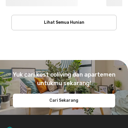
Lihat Semua Hunian
Footer
Yuk cari kost coliving dan apartemen
untukmu sekarang!
Cari Sekarang