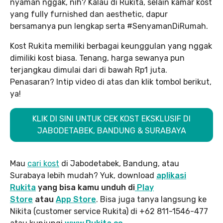
nyaman nggak, nih? Kalau di Rukita, selain kamar kost
yang fully furnished dan aesthetic, dapur
bersamanya pun lengkap serta #SenyamanDiRumah.
Kost Rukita memiliki berbagai keunggulan yang nggak
dimiliki kost biasa. Tenang, harga sewanya pun
terjangkau dimulai dari di bawah Rp1 juta.
Penasaran? Intip video di atas dan klik tombol berikut,
ya!
KLIK DI SINI UNTUK CEK KOST EKSKLUSIF DI
JABODETABEK, BANDUNG & SURABAYA
Mau
cari kost
di Jabodetabek, Bandung, atau
Surabaya lebih mudah? Yuk, download
aplikasi
Rukita
yang bisa kamu unduh di
Play
Store
atau
App Store
. Bisa juga tanya langsung ke
Nikita (customer service Rukita) di +62 811-1546-477