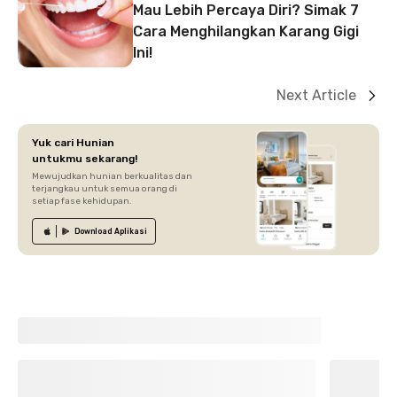
Mau Lebih Percaya Diri? Simak 7
Cara Menghilangkan Karang Gigi
Ini!
Next Article
Yuk cari Hunian
untukmu sekarang!
Mewujudkan hunian berkualitas dan
terjangkau untuk semua orang di
setiap fase kehidupan.
Download
Aplikasi