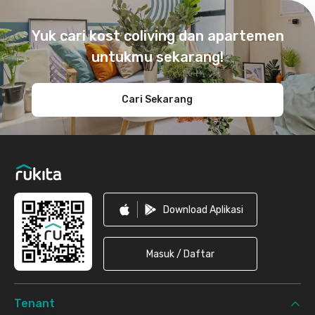
Footer
Yuk cari kost coliving dan apartemen
untukmu sekarang!
Cari Sekarang
Download Aplikasi
Masuk / Daftar
Tenant