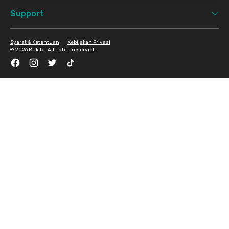
Support
Syarat & Ketentuan
Kebijakan Privasi
©
2026 Rukita. All rights reserved.
Facebook
Instagram
Twitter
TikTok