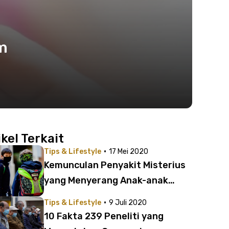
m
ikel Terkait
·
Tips & Lifestyle
17 Mei 2020
Kemunculan Penyakit Misterius
yang Menyerang Anak-anak
Berhubungan dengan Covid-19 |
·
Tips & Lifestyle
9 Juli 2020
Ketahui 7 Faktanya!
10 Fakta 239 Peneliti yang