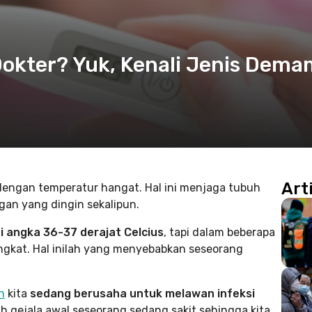
okter? Yuk, Kenali Jenis Dema
Art
 dengan temperatur hangat. Hal ini menjaga tubuh
ngan yang dingin sekalipun.
 angka 36-37 derajat Celcius
, tapi dalam beberapa
ngkat. Hal inilah yang menyebabkan seseorang
h
kita
sedang berusaha untuk melawan infeksi
 gejala awal seseorang sedang sakit sehingga kita