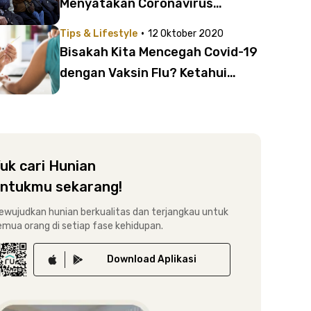
Menyatakan Coronavirus
Airborne | Bagaimana
·
Tips & Lifestyle
12 Oktober 2020
Tanggapan WHO?
Bisakah Kita Mencegah Covid-19
dengan Vaksin Flu? Ketahui
Fungsi Vaksin Flu untuk Melawan
Coronavirus, Yuk!
uk cari Hunian
ntukmu sekarang!
ewujudkan hunian berkualitas dan terjangkau untuk
emua orang di setiap fase kehidupan.
Download
Aplikasi