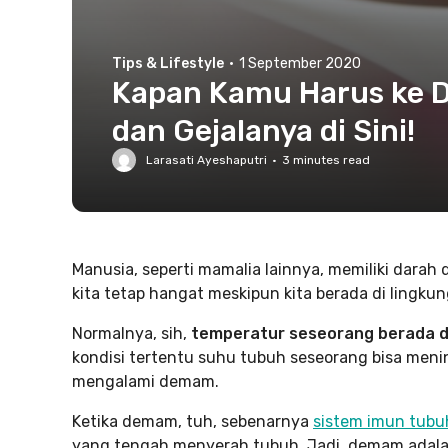
Tips & Lifestyle
·
1 September 2020
Kapan Kamu Harus ke D
dan Gejalanya di Sini!
Larasati Ayeshaputri
·
3
minutes read
Manusia, seperti mamalia lainnya, memiliki darah
kita tetap hangat meskipun kita berada di lingku
Normalnya, sih,
temperatur seseorang berada di
kondisi tertentu suhu tubuh seseorang bisa meni
mengalami demam.
Ketika demam, tuh, sebenarnya
sistem imun tubu
yang tengah menyerah tubuh. Jadi, demam adalah