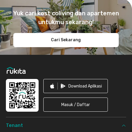
Footer
Yuk cari kost coliving dan apartemen
untukmu sekarang!
Cari Sekarang
Download Aplikasi
Masuk / Daftar
Tenant