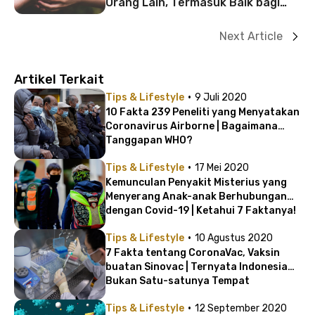
Orang Lain, Termasuk Baik bagi
Kesehatan!
Next Article
Artikel Terkait
·
Tips & Lifestyle
9 Juli 2020
10 Fakta 239 Peneliti yang Menyatakan
Coronavirus Airborne | Bagaimana
Tanggapan WHO?
·
Tips & Lifestyle
17 Mei 2020
Kemunculan Penyakit Misterius yang
Menyerang Anak-anak Berhubungan
dengan Covid-19 | Ketahui 7 Faktanya!
·
Tips & Lifestyle
10 Agustus 2020
7 Fakta tentang CoronaVac, Vaksin
buatan Sinovac | Ternyata Indonesia
Bukan Satu-satunya Tempat
Pengujian!
·
Tips & Lifestyle
12 September 2020