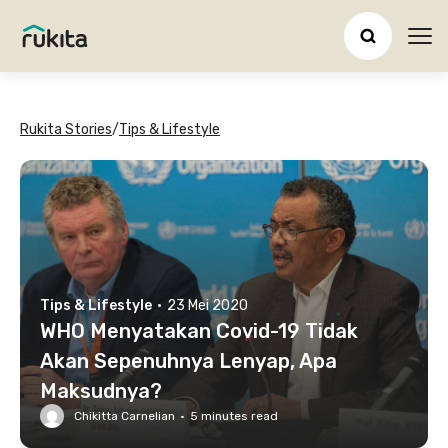
Ope
Rukita Stories
/
Tips & Lifestyle
Tips & Lifestyle
·
23 Mei 2020
WHO Menyatakan Covid-19 Tidak
Akan Sepenuhnya Lenyap, Apa
Maksudnya?
Chikitta Carnelian
·
5
minutes read