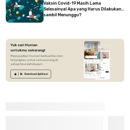
Vaksin Covid-19 Masih Lama
Selesainya! Apa yang Harus Dilakukan
sambil Menunggu?
Yuk cari Hunian
untukmu sekarang!
Mewujudkan hunian berkualitas dan
terjangkau untuk semua orang di
setiap fase kehidupan.
Download
Aplikasi