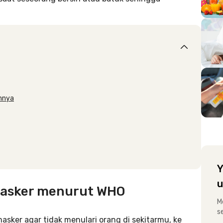
nnya
Y
u
masker menurut WHO
M
s
sker agar tidak menulari orang di sekitarmu, ke