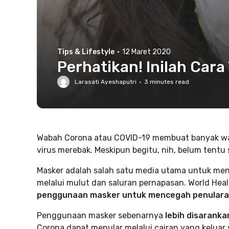
Tips & Lifestyle
·
12 Maret 2020
Perhatikan! Inilah Ca
Larasati Ayeshaputri
·
3
minutes read
Wabah Corona atau COVID-19 membuat banyak wa
virus merebak. Meskipun begitu, nih, belum ten
Masker adalah salah satu media utama untuk meng
melalui mulut dan saluran pernapasan. World Hea
penggunaan masker untuk mencegah penulara
Penggunaan masker sebenarnya
lebih disaranka
Corona dapat menular melalui cairan yang keluar