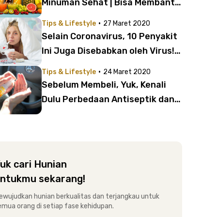
Minuman Sehat | Bisa Membantu
Meningkatkan Imunitas Tubuh
·
Tips & Lifestyle
27 Maret 2020
Selain Coronavirus, 10 Penyakit
Ini Juga Disebabkan oleh Virus! |
Ada Virus yang Sangat Dekat
·
Tips & Lifestyle
24 Maret 2020
dengan Kita!
Sebelum Membeli, Yuk, Kenali
Dulu Perbedaan Antiseptik dan
Disinfektan!
uk cari Hunian
ntukmu sekarang!
ewujudkan hunian berkualitas dan terjangkau untuk
emua orang di setiap fase kehidupan.