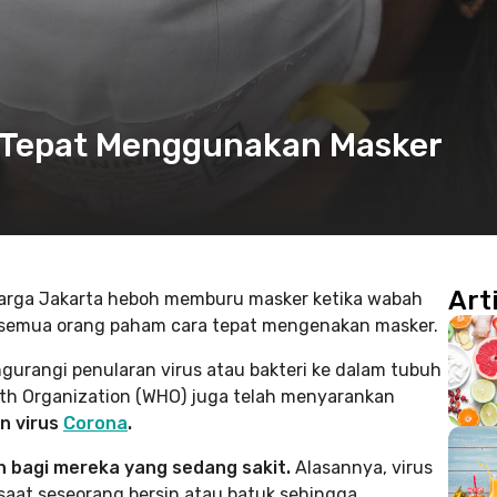
ra Tepat Menggunakan Masker
Art
rga Jakarta heboh memburu masker ketika wabah
tu semua orang paham cara tepat mengenakan masker.
urangi penularan virus atau bakteri ke dalam tubuh
lth Organization (WHO) juga telah menyarankan
n virus
Corona
.
n bagi mereka yang sedang sakit.
Alasannya, virus
 saat seseorang bersin atau batuk sehingga