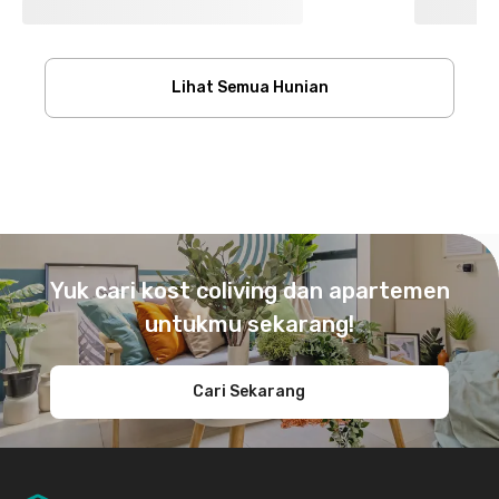
Lihat Semua Hunian
Footer
Yuk cari kost coliving dan apartemen
untukmu sekarang!
Cari Sekarang