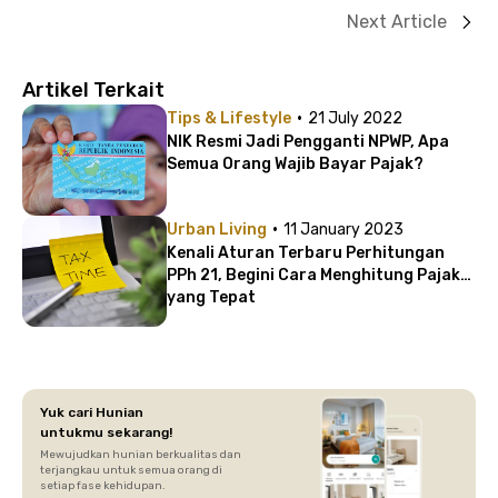
Next Article
Artikel Terkait
·
Tips & Lifestyle
21 July 2022
NIK Resmi Jadi Pengganti NPWP, Apa
Semua Orang Wajib Bayar Pajak?
·
Urban Living
11 January 2023
Kenali Aturan Terbaru Perhitungan
PPh 21, Begini Cara Menghitung Pajak
yang Tepat
Yuk cari Hunian
untukmu sekarang!
Mewujudkan hunian berkualitas dan
terjangkau untuk semua orang di
setiap fase kehidupan.