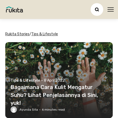
Ope
Rukita Stories
/
Tips & Lifestyle
Tips & Lifestyle
·
8 April 2022
Bagaimana Cara Kulit Mengatur
Suhu? Lihat Penjelasannya di Sini,
yuk!
Ayunda Sita
·
6
minutes read