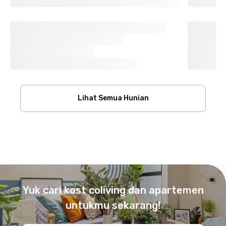
Lihat Semua Hunian
Footer
Yuk cari kost coliving dan apartemen
untukmu sekarang!