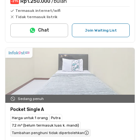
Rp1.250.000
/bulan
-21
%
Termasuk internet/wifi
Tidak termasuk listrik
Chat
Join Waiting List
Sedang penuh
Pocket Single A
Harga untuk 1 orang
Putra
7.2 m² (belum termasuk luas k. mandi)
Tambahan penghuni tidak diperbolehkan