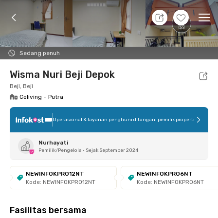
9 Agt 26 - Belum tahu
+
9
Ope
Foto
Fasilitas bersama
Lokasi
Kamar
Atura
Sedang penuh
Wisma Nuri Beji Depok
Beji, Beji
Coliving
•
Putra
Operasional & layanan penghuni ditangani pemilik properti
Nurhayati
Pemilik/Pengelola
•
Sejak September 2024
NEWINFOKPRO12NT
NEWINFOKPRO6NT
Kode: NEWINFOKPRO12NT
Kode: NEWINFOKPRO6NT
Fasilitas bersama