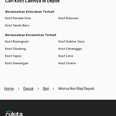
Cari Kost Lainnya di Depok
Berdasarkan Kelurahan Terkait
Kost Pondok Cina
Kost Kukusan
Kost Tanah Baru
Berdasarkan Kecamatan Terkait
Kost Bojongsari
Kost Sukma Jaya
Kost Cilodong
Kost Cimanggis
Kost Tapos
Kost Limo
Kost Sawangan
Kost Cinere
Home
Depok
Beji
Wisma Nuri Beji Depok
Footer