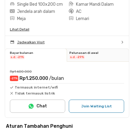
Single Bed 100x200 cm
Kamar Mandi Dalam
Jendela arah dalam
AC
Meja
Lemari
Lihat Detail
Jadwalkan Visit
Bayar bulanan
Pelunasan di awal
s.d. -21%
s.d. -29%
Rp1.600.000
Rp1.250.000
/bulan
-21
%
Termasuk internet/wifi
Tidak termasuk listrik
Chat
Join Waiting List
Aturan Tambahan Penghuni