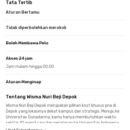
Tata Tertib
Aturan Bertamu
Tidak diperbolehkan merokok
Boleh Membawa Pets
Akses 24 jam
Jam malam hingga 00.00
Aturan Menginap
Tentang Wisma Nuri Beji Depok
Wisma Nuri Beji Depok merupakan pilihan kost khusus pria di
Depok yang lokasinya dekat kampus dan strategis. Menuju ke
Universitas Gunadarma, kamu hanya membutuhkan waktu
sekitar 10 menit saja dan perjalanan ke Universitas Indonesia
hanya memerlukan waktu kurang dari 15 menit berjalan kaki.