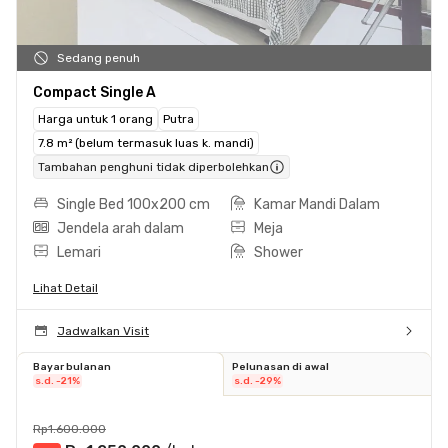
Sedang penuh
Compact Single A
Harga untuk 1 orang
Putra
7.8 m² (belum termasuk luas k. mandi)
Tambahan penghuni tidak diperbolehkan
Single Bed 100x200 cm
Kamar Mandi Dalam
Jendela arah dalam
Meja
Lemari
Shower
Lihat Detail
Jadwalkan Visit
Bayar bulanan
Pelunasan di awal
s.d. -21%
s.d. -29%
Rp1.600.000