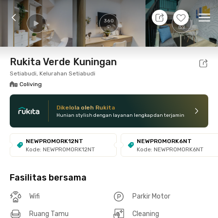
10 Agt 26 - Belum tahu
+
17
Ope
360
Foto
Fasilitas bersama
Lokasi
Kamar
Atura
Rukita Verde Kuningan
Setiabudi, Kelurahan Setiabudi
Coliving
Dikelola oleh Rukita
Hunian stylish dengan layanan lengkap dan terjamin
NEWPROMORK12NT
NEWPROMORK6NT
Kode: NEWPROMORK12NT
Kode: NEWPROMORK6NT
Fasilitas bersama
Wifi
Parkir Motor
Ruang Tamu
Cleaning