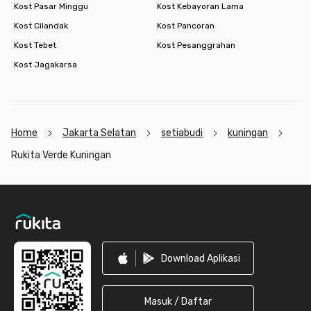
Kost Pasar Minggu
Kost Kebayoran Lama
Kost Cilandak
Kost Pancoran
Kost Tebet
Kost Pesanggrahan
Kost Jagakarsa
Home
Jakarta Selatan
setiabudi
kuningan
Rukita Verde Kuningan
Footer
Download Aplikasi
Masuk / Daftar