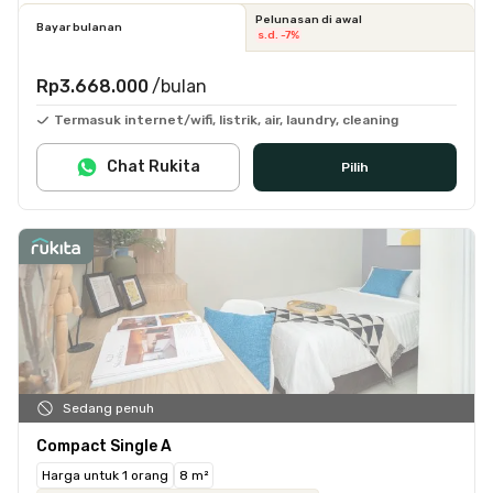
Pelunasan di awal
Bayar bulanan
s.d. -7%
Rp3.668.000
/bulan
Termasuk internet/wifi, listrik, air, laundry, cleaning
Chat Rukita
Pilih
Sedang penuh
Compact Single A
Harga untuk 1 orang
8 m²