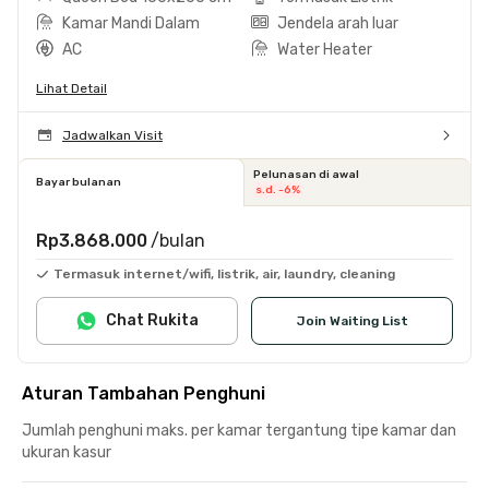
Kamar Mandi Dalam
Jendela arah luar
AC
Water Heater
Lihat Detail
Jadwalkan Visit
Pelunasan di awal
Bayar bulanan
s.d. -6%
Rp3.868.000
/bulan
Termasuk internet/wifi, listrik, air, laundry, cleaning
Chat Rukita
Join Waiting List
Aturan Tambahan Penghuni
Jumlah penghuni maks. per kamar tergantung tipe kamar dan
ukuran kasur