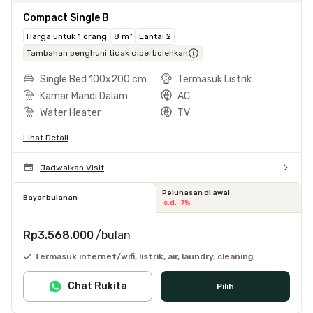
Compact Single B
Harga untuk 1 orang
8 m²
Lantai 2
Tambahan penghuni tidak diperbolehkan
Single Bed 100x200 cm
Termasuk Listrik
Kamar Mandi Dalam
AC
Water Heater
TV
Lihat Detail
Jadwalkan Visit
Pelunasan di awal
Bayar bulanan
s.d. -7%
Rp3.568.000
/bulan
Termasuk internet/wifi, listrik, air, laundry, cleaning
Chat Rukita
Pilih