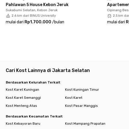
dan hiburan
Pahlawan 5 House Kebon Jeruk
Apartemen 
✅ Air conditioning (AC) agar tetap nyaman di segala cuaca
Sukabumi Selatan, Kebon Jeruk
Cipinang Bes
✅ Water heater untuk kenyamanan saat mandi
2.6 km dari BINUS University
2.5 km da
✅ Layanan laundry dan pembersihan kamar tanpa biaya
mulai dari
Rp1.700.000
/
bulan
mulai dari
R
tambahan
Tinggal di Rukita Verde Residence berarti menikmati gaya
hidup praktis, strategis, dan bebas ribet di pusat kota Jakarta.
Dengan fasilitas premium dan lokasi yang tak tertandingi,
coliving ini adalah pilihan sempurna bagi para profesional yang
menginginkan hunian nyaman dengan harga lebih bersahabat.
Cari Kost Lainnya di Jakarta Selatan
Berdasarkan Kelurahan Terkait
Kost Karet Kuningan
Kost Kuningan Timur
Kost Karet Semanggi
Kost Karet
Kost Menteng Atas
Kost Pasar Manggis
Berdasarkan Kecamatan Terkait
Kost Kebayoran Baru
Kost Mampang Prapatan