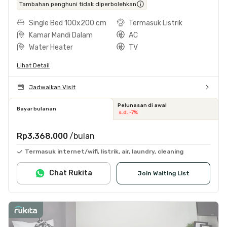
Tambahan penghuni tidak diperbolehkan
Single Bed 100x200 cm
Termasuk Listrik
Kamar Mandi Dalam
AC
Water Heater
TV
Lihat Detail
Jadwalkan Visit
Pelunasan di awal
Bayar bulanan
s.d. -7%
Rp3.368.000
/bulan
Termasuk internet/wifi, listrik, air, laundry, cleaning
Chat Rukita
Join Waiting List