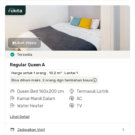
Lihat Video
Tersedia
Regular Queen A
Harga untuk 1 orang
10.2 m²
Lantai 1
Bisa dihuni maks. 2 orang dgn tambahan biaya
Queen Bed 160x200 cm
Termasuk Listrik
Kamar Mandi Dalam
AC
Water Heater
TV
Lihat Detail
Jadwalkan Visit