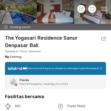
9 Agt 26 - Belum tahu
+
9
Ope
Foto
Fasilitas bersama
Lokasi
Kamar
Atura
Sedang penuh
The Yogasari Residence Sanur
Denpasar Bali
Denpasar Timur, Kesiman
Coliving
Operasional & layanan penghuni ditangani pemilik properti
Pande
Pemilik/Pengelola
•
Sejak Agustus 2024
Fasilitas bersama
Wifi
Parkir Mobil