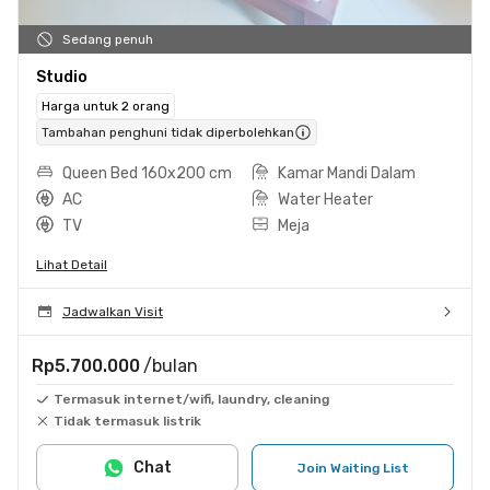
Sedang penuh
Studio
Harga untuk 2 orang
Tambahan penghuni tidak diperbolehkan
Queen Bed 160x200 cm
Kamar Mandi Dalam
AC
Water Heater
TV
Meja
Lihat Detail
Jadwalkan Visit
Rp5.700.000
/bulan
Termasuk internet/wifi, laundry, cleaning
Tidak termasuk listrik
Chat
Join Waiting List