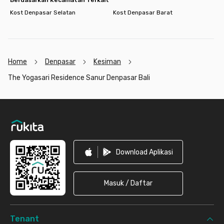
Kost Denpasar Selatan
Kost Denpasar Barat
Home
Denpasar
Kesiman
The Yogasari Residence Sanur Denpasar Bali
Footer
Download Aplikasi
Masuk / Daftar
Tenant