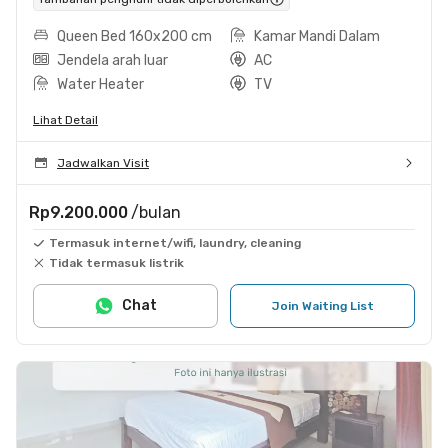
Queen Bed 160x200 cm
Kamar Mandi Dalam
Jendela arah luar
AC
Water Heater
TV
Lihat Detail
Jadwalkan Visit
Rp9.200.000
/bulan
Termasuk internet/wifi, laundry, cleaning
Tidak termasuk listrik
Chat
Join Waiting List