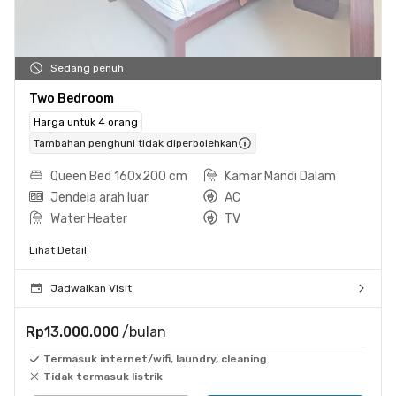
Sedang penuh
Two Bedroom
Harga untuk 4 orang
Tambahan penghuni tidak diperbolehkan
Queen Bed 160x200 cm
Kamar Mandi Dalam
Jendela arah luar
AC
Water Heater
TV
Lihat Detail
Jadwalkan Visit
Rp13.000.000
/bulan
Termasuk internet/wifi, laundry, cleaning
Tidak termasuk listrik