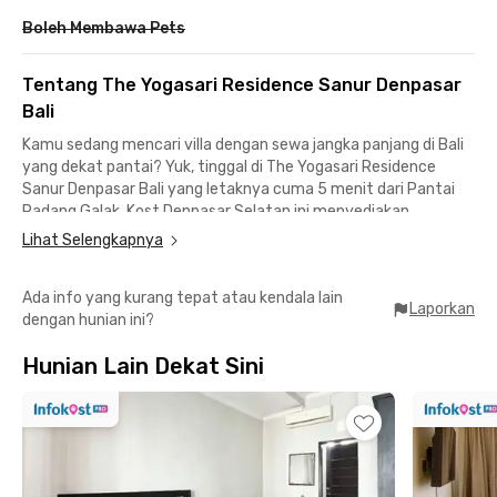
Boleh Membawa Pets
Tentang The Yogasari Residence Sanur Denpasar
Bali
Kamu sedang mencari villa dengan sewa jangka panjang di Bali
yang dekat pantai? Yuk, tinggal di The Yogasari Residence
Sanur Denpasar Bali yang letaknya cuma 5 menit dari Pantai
Padang Galak. Kost Denpasar Selatan ini menyediakan
beberapa tipe kamar yang semuanya dilengkapi private pool.
Lihat Selengkapnya
Bikin suasana work from Bali para digital nomad makin seru!
Ada info yang kurang tepat atau kendala lain
Lokasi kost coliving di Bali rasa villa ini strategis ke Jalan
Laporkan
dengan hunian ini?
Bypass Ngurah Rai, Jalan Raya Puputan, dan Jalan Profesor Ida
Bagus Mantra yang dipenuhi oleh perkantoran.Kamu bisa
Hunian Lain Dekat Sini
mencapai Bandara Internasional I Gusti Ngurah Rai dalam
waktu 40 menit berkendara dari coliving Bali dengan kolam
renang ini.
Kamu juga nggak perlu pusing soal mengisi perut atau tempat
nongkrong kalau tinggal di coliving Sanur Bali ini. Ada Kopi dari