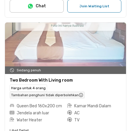
Chat
Join Waiting List
Sedang penuh
Two Bedroom With Living room
Harga untuk 4 orang
Tambahan penghuni tidak diperbolehkan
Queen Bed 160x200 cm
Kamar Mandi Dalam
Jendela arah luar
AC
Water Heater
TV
Lihat Detail