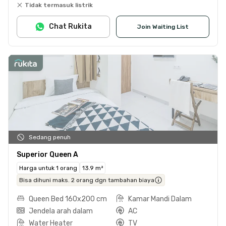
Tidak termasuk listrik
Chat Rukita
Join Waiting List
Sedang penuh
Superior Queen A
Harga untuk 1 orang
13.9 m²
Bisa dihuni maks. 2 orang dgn tambahan biaya
Queen Bed 160x200 cm
Kamar Mandi Dalam
Jendela arah dalam
AC
Water Heater
TV