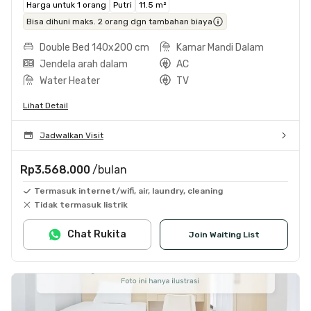
Harga untuk 1 orang
Putri
11.5 m²
Bisa dihuni maks. 2 orang dgn tambahan biaya
Double Bed 140x200 cm
Kamar Mandi Dalam
Jendela arah dalam
AC
Water Heater
TV
Lihat Detail
Jadwalkan Visit
Rp3.568.000
/bulan
Termasuk internet/wifi, air, laundry, cleaning
Tidak termasuk listrik
Chat Rukita
Join Waiting List