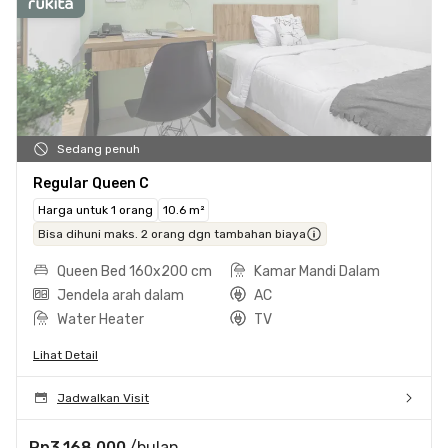
Sedang penuh
Regular Queen C
Harga untuk 1 orang
10.6 m²
Bisa dihuni maks. 2 orang dgn tambahan biaya
Queen Bed 160x200 cm
Kamar Mandi Dalam
Jendela arah dalam
AC
Water Heater
TV
Lihat Detail
Jadwalkan Visit
Rp3.168.000
/bulan