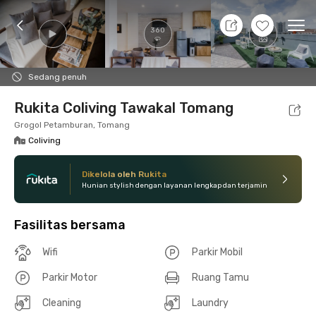
8 Agt 26 - Belum tahu
+
17
Ope
360
Foto
Fasilitas bersama
Lokasi
Kamar
Atura
Sedang penuh
Rukita Coliving Tawakal Tomang
Grogol Petamburan, Tomang
Coliving
Dikelola oleh Rukita
Hunian stylish dengan layanan lengkap dan terjamin
Fasilitas bersama
Wifi
Parkir Mobil
Parkir Motor
Ruang Tamu
Cleaning
Laundry