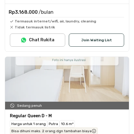
Rp3.168.000
/bulan
Termasuk internet/wifi, air, laundry, cleaning
Tidak termasuk listrik
Chat Rukita
Join Waiting List
Sedang penuh
Regular Queen D - M
Harga untuk 1 orang
Putra
10.6 m²
Bisa dihuni maks. 2 orang dgn tambahan biaya