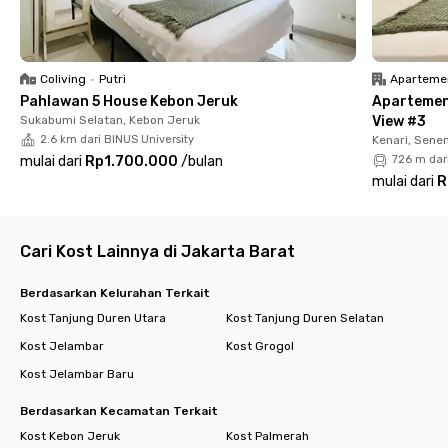
unit Rukita juga dilengkapi dengan hand sanitizer dan
termometer yang bisa digunakan baik oleh penghuni maupun
semua tamu yang berkunjung.
Coliving
•
Putri
Aparteme
Unit Rukita Residence Tawakal Tomang dikelilingi oleh :
Pahlawan 5 House Kebon Jeruk
Apartemen
Sukabumi Selatan, Kebon Jeruk
View #3
Pusat Perkantoran
2.6 km dari BINUS University
Kenari, Sene
- APL Tower 2.6 km
mulai dari
Rp1.700.000
/
bulan
726 m dar
mulai dari
R
Sekolah/Universitas
- SMAK 1 BPK Penabur 3.3 km
- Trisakti School of Management 0.5 km
- Trisakti (FK) 0.65 km
Cari Kost Lainnya di Jakarta Barat
- Universitas Tarumanegara 1.3 km
- Ukrida 2.7 km
Berdasarkan Kelurahan Terkait
Kost Tanjung Duren Utara
Kost Tanjung Duren Selatan
Pusat Perbelanjaan
Kost Jelambar
Kost Grogol
- Mall Taman Anggrek 2.3 km
- Citraland 3.3 km
Kost Jelambar Baru
- Central Park 2.4 km
- Neo Soho 2.8 km
Berdasarkan Kecamatan Terkait
Kost Kebon Jeruk
Kost Palmerah