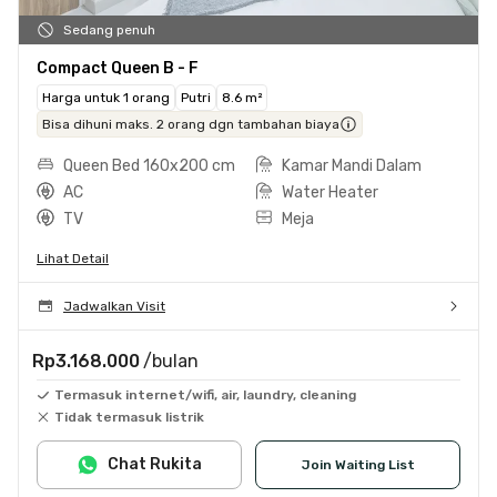
Sedang penuh
Compact Queen B - F
Harga untuk 1 orang
Putri
8.6 m²
Bisa dihuni maks. 2 orang dgn tambahan biaya
Queen Bed 160x200 cm
Kamar Mandi Dalam
AC
Water Heater
TV
Meja
Lihat Detail
Jadwalkan Visit
Rp3.168.000
/bulan
Termasuk internet/wifi, air, laundry, cleaning
Tidak termasuk listrik
Chat Rukita
Join Waiting List