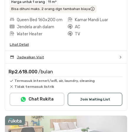
Harga untuk 1 orang
11 m²
Bisa dihuni maks. 2 orang dgn tambahan biaya
Queen Bed 160x200 cm
Kamar Mandi Luar
Jendela arah dalam
AC
Water Heater
TV
Lihat Detail
Jadwalkan Visit
Rp2.618.000
/bulan
Termasuk internet/wifi, air, laundry, cleaning
Tidak termasuk listrik
Chat Rukita
Join Waiting List