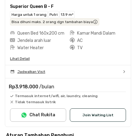
Superior Queen B - F
Harga untuk 1 orang
Putri
13.9 m²
Bisa dihuni maks. 2 orang dgn tambahan biaya
Queen Bed 160x200 cm
Kamar Mandi Dalam
Jendela arah luar
AC
Water Heater
TV
Lihat Detail
Jadwalkan Visit
Rp3.918.000
/bulan
Termasuk internet/wifi, air, laundry, cleaning
Tidak termasuk listrik
Chat Rukita
Join Waiting List
Aturan Tambahan Penghuni