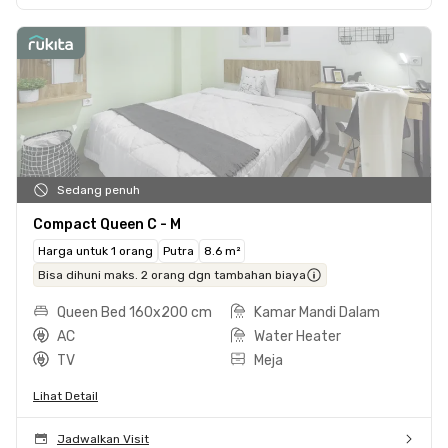
Sedang penuh
Compact Queen C - M
Harga untuk 1 orang
Putra
8.6 m²
Bisa dihuni maks. 2 orang dgn tambahan biaya
Queen Bed 160x200 cm
Kamar Mandi Dalam
AC
Water Heater
TV
Meja
Lihat Detail
Jadwalkan Visit