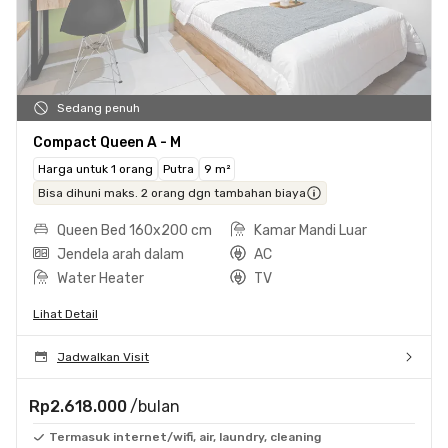
Sedang penuh
Compact Queen A - M
Harga untuk 1 orang
Putra
9 m²
Bisa dihuni maks. 2 orang dgn tambahan biaya
Queen Bed 160x200 cm
Kamar Mandi Luar
Jendela arah dalam
AC
Water Heater
TV
Lihat Detail
Jadwalkan Visit
Rp2.618.000
/bulan
Termasuk internet/wifi, air, laundry, cleaning