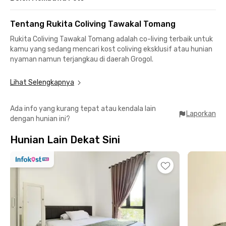
Tentang Rukita Coliving Tawakal Tomang
Rukita Coliving Tawakal Tomang adalah co-living terbaik untuk
kamu yang sedang mencari kost coliving eksklusif atau hunian
nyaman namun terjangkau di daerah Grogol.
Dengan desain modern, furniture lengkap, dan layanan
Lihat Selengkapnya
berkualitas, Rukita Tawakal Tomang menawarkan gaya hidup
bebas ribet. Semua kamar sudah fully furnished, lengkap
Ada info yang kurang tepat atau kendala lain
dengan kamar mandi, AC, WiFi, dan water heater, sehingga
Laporkan
dengan hunian ini?
kamu bisa langsung pindah kapan saja.
Hunian Lain Dekat Sini
Co-living Rukita Tawakal Tomang juga cocok bagi mahasiswa
yang berkampus di area Grogol. Universitas Trisakti dan
Tarumanagara bisa dicapai dengan 15 menit berjalan kaki saja.
Semua penghuni Rukita juga bisa menikmati layanan laundry
dan pembersihan kamar tanpa biaya tambahan.
Untuk melindungi penghuni dari paparan COVID-19, unit Rukita
ini disterilkan secara rutin oleh Tim Kebersihan kami. Semua