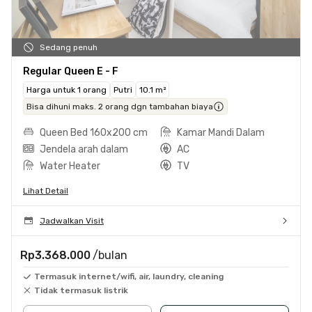
Sedang penuh
Regular Queen E - F
Harga untuk 1 orang
Putri
10.1 m²
Bisa dihuni maks. 2 orang dgn tambahan biaya
Queen Bed 160x200 cm
Kamar Mandi Dalam
Jendela arah dalam
AC
Water Heater
TV
Lihat Detail
Jadwalkan Visit
Rp3.368.000
/bulan
Termasuk internet/wifi, air, laundry, cleaning
Tidak termasuk listrik