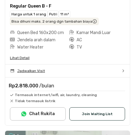
Regular Queen B - F
Harga untuk 1 orang
Putri
11 m²
Bisa dihuni maks. 2 orang dgn tambahan biaya
Queen Bed 160x200 cm
Kamar Mandi Luar
Jendela arah dalam
AC
Water Heater
TV
Lihat Detail
Jadwalkan Visit
Rp2.818.000
/bulan
Termasuk internet/wifi, air, laundry, cleaning
Tidak termasuk listrik
Chat Rukita
Join Waiting List