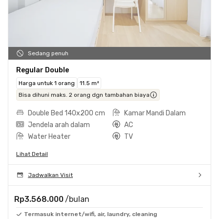
Sedang penuh
Regular Double
Harga untuk 1 orang
11.5 m²
Bisa dihuni maks. 2 orang dgn tambahan biaya
Double Bed 140x200 cm
Kamar Mandi Dalam
Jendela arah dalam
AC
Water Heater
TV
Lihat Detail
Jadwalkan Visit
Rp3.568.000
/bulan
Termasuk internet/wifi, air, laundry, cleaning