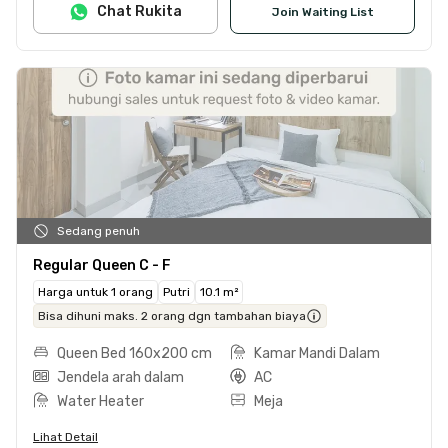
Chat Rukita
Join Waiting List
Sedang penuh
Regular Queen C - F
Harga untuk 1 orang
Putri
10.1 m²
Bisa dihuni maks. 2 orang dgn tambahan biaya
Queen Bed 160x200 cm
Kamar Mandi Dalam
Jendela arah dalam
AC
Water Heater
Meja
Lihat Detail