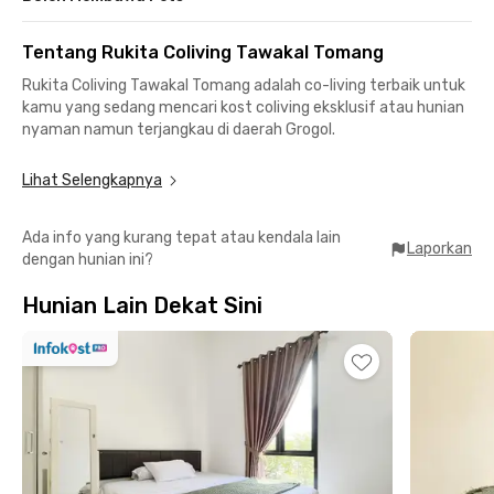
Tentang Rukita Coliving Tawakal Tomang
Rukita Coliving Tawakal Tomang adalah co-living terbaik untuk
kamu yang sedang mencari kost coliving eksklusif atau hunian
nyaman namun terjangkau di daerah Grogol.
Dengan desain modern, furniture lengkap, dan layanan
Lihat Selengkapnya
berkualitas, Rukita Tawakal Tomang menawarkan gaya hidup
bebas ribet. Semua kamar sudah fully furnished, lengkap
Ada info yang kurang tepat atau kendala lain
dengan kamar mandi, AC, WiFi, dan water heater, sehingga
Laporkan
dengan hunian ini?
kamu bisa langsung pindah kapan saja.
Hunian Lain Dekat Sini
Co-living Rukita Tawakal Tomang juga cocok bagi mahasiswa
yang berkampus di area Grogol. Universitas Trisakti dan
Tarumanagara bisa dicapai dengan 15 menit berjalan kaki saja.
Semua penghuni Rukita juga bisa menikmati layanan laundry
dan pembersihan kamar tanpa biaya tambahan.
Untuk melindungi penghuni dari paparan COVID-19, unit Rukita
ini disterilkan secara rutin oleh Tim Kebersihan kami. Semua