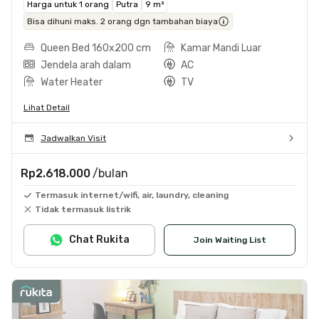
Harga untuk 1 orang
Putra
9 m²
Bisa dihuni maks. 2 orang dgn tambahan biaya
Queen Bed 160x200 cm
Kamar Mandi Luar
Jendela arah dalam
AC
Water Heater
TV
Lihat Detail
Jadwalkan Visit
Rp2.618.000
/bulan
Termasuk internet/wifi, air, laundry, cleaning
Tidak termasuk listrik
Chat Rukita
Join Waiting List