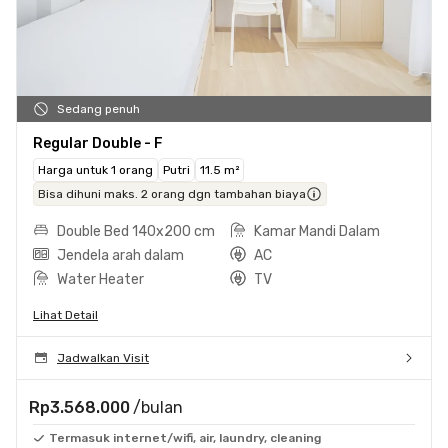
Sedang penuh
Regular Double - F
Harga untuk 1 orang
Putri
11.5 m²
Bisa dihuni maks. 2 orang dgn tambahan biaya
Double Bed 140x200 cm
Kamar Mandi Dalam
Jendela arah dalam
AC
Water Heater
TV
Lihat Detail
Jadwalkan Visit
Rp3.568.000
/bulan
Termasuk internet/wifi, air, laundry, cleaning