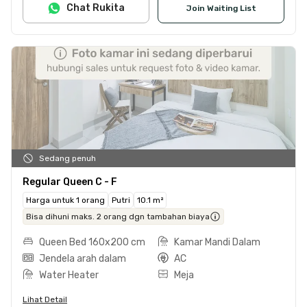
Chat Rukita
Join Waiting List
Sedang penuh
Regular Queen C - F
Harga untuk 1 orang
Putri
10.1 m²
Bisa dihuni maks. 2 orang dgn tambahan biaya
Queen Bed 160x200 cm
Kamar Mandi Dalam
Jendela arah dalam
AC
Water Heater
Meja
Lihat Detail