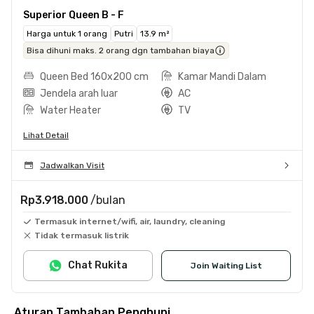
Superior Queen B - F
Harga untuk 1 orang
Putri
13.9 m²
Bisa dihuni maks. 2 orang dgn tambahan biaya
Queen Bed 160x200 cm
Kamar Mandi Dalam
Jendela arah luar
AC
Water Heater
TV
Lihat Detail
Jadwalkan Visit
Rp3.918.000
/bulan
Termasuk internet/wifi, air, laundry, cleaning
Tidak termasuk listrik
Chat Rukita
Join Waiting List
Aturan Tambahan Penghuni