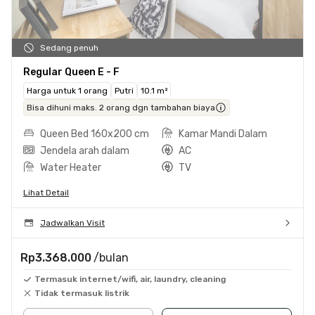
Sedang penuh
Regular Queen E - F
Harga untuk 1 orang
Putri
10.1 m²
Bisa dihuni maks. 2 orang dgn tambahan biaya
Queen Bed 160x200 cm
Kamar Mandi Dalam
Jendela arah dalam
AC
Water Heater
TV
Lihat Detail
Jadwalkan Visit
Rp3.368.000
/bulan
Termasuk internet/wifi, air, laundry, cleaning
Tidak termasuk listrik