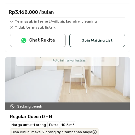
Rp3.168.000
/bulan
Termasuk internet/wifi, air, laundry, cleaning
Tidak termasuk listrik
Chat Rukita
Join Waiting List
Sedang penuh
Regular Queen D - M
Harga untuk 1 orang
Putra
10.6 m²
Bisa dihuni maks. 2 orang dgn tambahan biaya