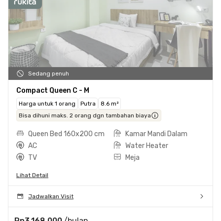
Sedang penuh
Compact Queen C - M
Harga untuk 1 orang
Putra
8.6 m²
Bisa dihuni maks. 2 orang dgn tambahan biaya
Queen Bed 160x200 cm
Kamar Mandi Dalam
AC
Water Heater
TV
Meja
Lihat Detail
Jadwalkan Visit
Rp3.168.000
/bulan