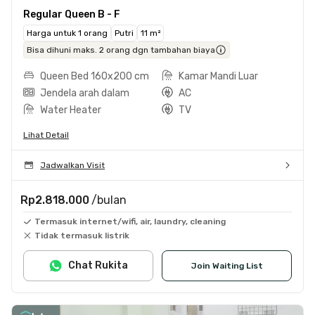
Regular Queen B - F
Harga untuk 1 orang
Putri
11 m²
Bisa dihuni maks. 2 orang dgn tambahan biaya
Queen Bed 160x200 cm
Kamar Mandi Luar
Jendela arah dalam
AC
Water Heater
TV
Lihat Detail
Jadwalkan Visit
Rp2.818.000
/bulan
Termasuk internet/wifi, air, laundry, cleaning
Tidak termasuk listrik
Chat Rukita
Join Waiting List