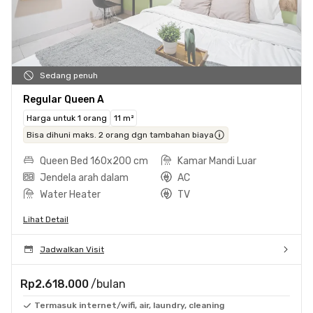
Sedang penuh
Regular Queen A
Harga untuk 1 orang
11 m²
Bisa dihuni maks. 2 orang dgn tambahan biaya
Queen Bed 160x200 cm
Kamar Mandi Luar
Jendela arah dalam
AC
Water Heater
TV
Lihat Detail
Jadwalkan Visit
Rp2.618.000
/bulan
Termasuk internet/wifi, air, laundry, cleaning