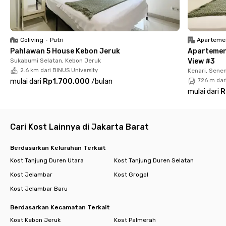
unit Rukita juga dilengkapi dengan hand sanitizer dan
termometer yang bisa digunakan baik oleh penghuni maupun
semua tamu yang berkunjung.
Coliving
•
Putri
Aparteme
Unit Rukita Residence Tawakal Tomang dikelilingi oleh :
Pahlawan 5 House Kebon Jeruk
Apartemen
Sukabumi Selatan, Kebon Jeruk
View #3
Pusat Perkantoran
2.6 km dari BINUS University
Kenari, Sene
- APL Tower 2.6 km
mulai dari
Rp1.700.000
/
bulan
726 m dar
mulai dari
R
Sekolah/Universitas
- SMAK 1 BPK Penabur 3.3 km
- Trisakti School of Management 0.5 km
- Trisakti (FK) 0.65 km
Cari Kost Lainnya di Jakarta Barat
- Universitas Tarumanegara 1.3 km
- Ukrida 2.7 km
Berdasarkan Kelurahan Terkait
Kost Tanjung Duren Utara
Kost Tanjung Duren Selatan
Pusat Perbelanjaan
Kost Jelambar
Kost Grogol
- Mall Taman Anggrek 2.3 km
- Citraland 3.3 km
Kost Jelambar Baru
- Central Park 2.4 km
- Neo Soho 2.8 km
Berdasarkan Kecamatan Terkait
Kost Kebon Jeruk
Kost Palmerah