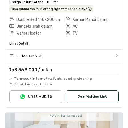
Harga untuk 1 orang
11.5 m²
Bisa dihuni maks. 2 orang dgn tambahan biaya
Double Bed 140x200 cm
Kamar Mandi Dalam
Jendela arah dalam
AC
Water Heater
TV
Lihat Detail
Jadwalkan Visit
Rp3.568.000
/bulan
Termasuk internet/wifi, air, laundry, cleaning
Tidak termasuk listrik
Chat Rukita
Join Waiting List