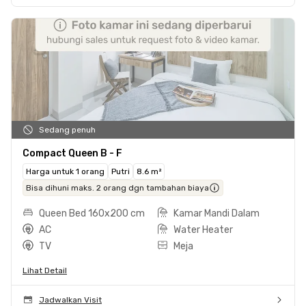
Sedang penuh
Compact Queen B - F
Harga untuk 1 orang
Putri
8.6 m²
Bisa dihuni maks. 2 orang dgn tambahan biaya
Queen Bed 160x200 cm
Kamar Mandi Dalam
AC
Water Heater
TV
Meja
Lihat Detail
Jadwalkan Visit