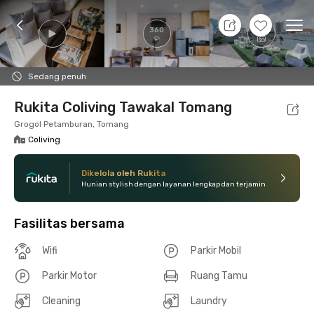
8 Agt 26 - Belum tahu
+
17
Ope
360
Foto
Fasilitas bersama
Lokasi
Kamar
Atura
Sedang penuh
Rukita Coliving Tawakal Tomang
Grogol Petamburan, Tomang
Coliving
Dikelola oleh Rukita
Hunian stylish dengan layanan lengkap dan terjamin
Fasilitas bersama
Wifi
Parkir Mobil
Parkir Motor
Ruang Tamu
Cleaning
Laundry