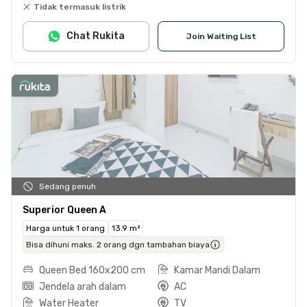
Tidak termasuk listrik
Chat Rukita
Join Waiting List
Sedang penuh
Superior Queen A
Harga untuk 1 orang
13.9 m²
Bisa dihuni maks. 2 orang dgn tambahan biaya
Queen Bed 160x200 cm
Kamar Mandi Dalam
Jendela arah dalam
AC
Water Heater
TV