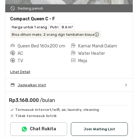
Sedang penuh
Compact Queen C - F
Harga untuk 1 orang
Putri
8.6 m²
Bisa dihuni maks. 2 orang dgn tambahan biaya
Queen Bed 160x200 cm
Kamar Mandi Dalam
AC
Water Heater
TV
Meja
Lihat Detail
Jadwalkan Visit
Rp3.168.000
/bulan
Termasuk internet/wifi, air, laundry, cleaning
Tidak termasuk listrik
Chat Rukita
Join Waiting List