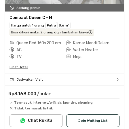
Sedang penuh
Compact Queen C - M
Harga untuk 1 orang
Putra
8.6 m²
Bisa dihuni maks. 2 orang dgn tambahan biaya
Queen Bed 160x200 cm
Kamar Mandi Dalam
AC
Water Heater
TV
Meja
Lihat Detail
Jadwalkan Visit
Rp3.168.000
/bulan
Termasuk internet/wifi, air, laundry, cleaning
Tidak termasuk listrik
Chat Rukita
Join Waiting List