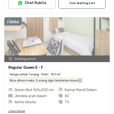
Chat Rukita
Join Waiting List
Sedang penuh
Regular Queen E - F
Harga untuk 1 orang
Putri
10.1 m²
Bisa dihuni maks. 2 orang dgn tambahan biaya
Queen Bed 160x200 cm
Kamar Mandi Dalam
Jendela arah dalam
AC
Water Heater
TV
Lihat Detail