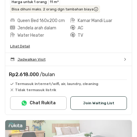
Harga untuk 1 orang
11 m²
Bisa dihuni maks. 2 orang dgn tambahan biaya
Queen Bed 160x200 cm
Kamar Mandi Luar
Jendela arah dalam
AC
Water Heater
TV
Lihat Detail
Jadwalkan Visit
Rp2.618.000
/bulan
Termasuk internet/wifi, air, laundry, cleaning
Tidak termasuk listrik
Chat Rukita
Join Waiting List