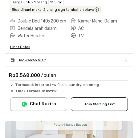
Harga untuk 1 orang
11.5 m²
Bisa dihuni maks. 2 orang dgn tambahan biaya
Double Bed 140x200 cm
Kamar Mandi Dalam
Jendela arah dalam
AC
Water Heater
TV
Lihat Detail
Jadwalkan Visit
Rp3.568.000
/bulan
Termasuk internet/wifi, air, laundry, cleaning
Tidak termasuk listrik
Chat Rukita
Join Waiting List