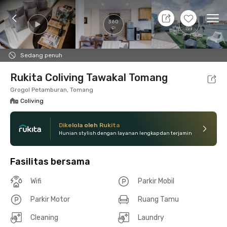
7 Agt 26 - Belum tahu
+
17
Ope
360
Foto
Fasilitas bersama
Lokasi
Kamar
Atura
Sedang penuh
Rukita Coliving Tawakal Tomang
Grogol Petamburan, Tomang
Coliving
Dikelola oleh Rukita
Hunian stylish dengan layanan lengkap dan terjamin
Fasilitas bersama
Wifi
Parkir Mobil
Parkir Motor
Ruang Tamu
Cleaning
Laundry