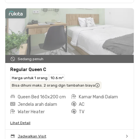
Sedang penuh
Regular Queen C
Harga untuk 1 orang
10.6 m²
Bisa dihuni maks. 2 orang dgn tambahan biaya
Queen Bed 160x200 cm
Kamar Mandi Dalam
Jendela arah dalam
AC
Water Heater
TV
Lihat Detail
Jadwalkan Visit