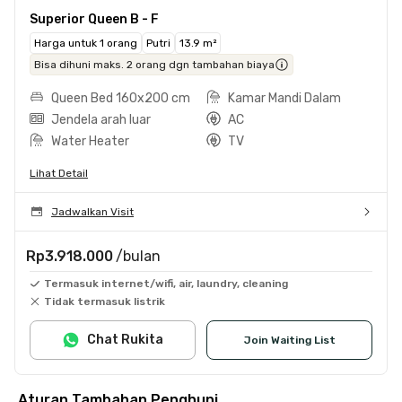
Superior Queen B - F
Harga untuk 1 orang
Putri
13.9 m²
Bisa dihuni maks. 2 orang dgn tambahan biaya
Queen Bed 160x200 cm
Kamar Mandi Dalam
Jendela arah luar
AC
Water Heater
TV
Lihat Detail
Jadwalkan Visit
Rp3.918.000
/bulan
Termasuk internet/wifi, air, laundry, cleaning
Tidak termasuk listrik
Chat Rukita
Join Waiting List
Aturan Tambahan Penghuni