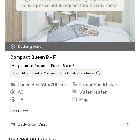
Sedang penuh
Compact Queen B - F
Harga untuk 1 orang
Putri
8.6 m²
Bisa dihuni maks. 2 orang dgn tambahan biaya
Queen Bed 160x200 cm
Kamar Mandi Dalam
AC
Water Heater
TV
Meja
Lihat Detail
Jadwalkan Visit
Rp3.168.000
/bulan