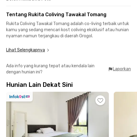
Tentang Rukita Coliving Tawakal Tomang
Rukita Coliving Tawakal Tomang adalah co-living terbaik untuk
kamu yang sedang mencari kost coliving eksklusif atau hunian
nyaman namun terjangkau di daerah Grogol.
Dengan desain modern, furniture lengkap, dan layanan
Lihat Selengkapnya
berkualitas, Rukita Tawakal Tomang menawarkan gaya hidup
bebas ribet. Semua kamar sudah fully furnished, lengkap
Ada info yang kurang tepat atau kendala lain
dengan kamar mandi, AC, WiFi, dan water heater, sehingga
Laporkan
dengan hunian ini?
kamu bisa langsung pindah kapan saja.
Hunian Lain Dekat Sini
Co-living Rukita Tawakal Tomang juga cocok bagi mahasiswa
yang berkampus di area Grogol. Universitas Trisakti dan
Tarumanagara bisa dicapai dengan 15 menit berjalan kaki saja.
Semua penghuni Rukita juga bisa menikmati layanan laundry
dan pembersihan kamar tanpa biaya tambahan.
Untuk melindungi penghuni dari paparan COVID-19, unit Rukita
ini disterilkan secara rutin oleh Tim Kebersihan kami. Semua