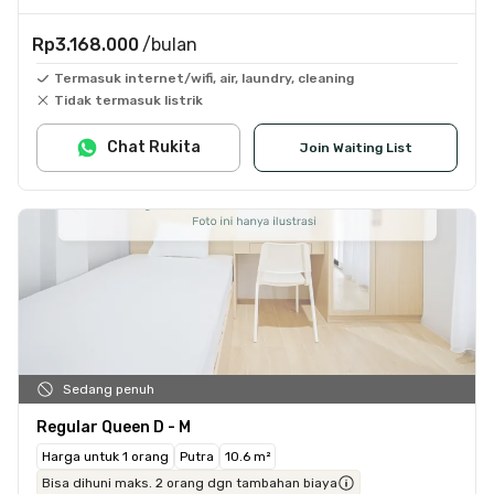
Rp3.168.000
/bulan
Termasuk internet/wifi, air, laundry, cleaning
Tidak termasuk listrik
Chat Rukita
Join Waiting List
Sedang penuh
Regular Queen D - M
Harga untuk 1 orang
Putra
10.6 m²
Bisa dihuni maks. 2 orang dgn tambahan biaya