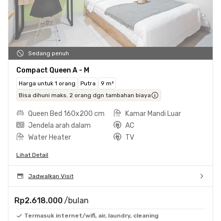
Sedang penuh
Compact Queen A - M
Harga untuk 1 orang
Putra
9 m²
Bisa dihuni maks. 2 orang dgn tambahan biaya
Queen Bed 160x200 cm
Kamar Mandi Luar
Jendela arah dalam
AC
Water Heater
TV
Lihat Detail
Jadwalkan Visit
Rp2.618.000
/bulan
Termasuk internet/wifi, air, laundry, cleaning