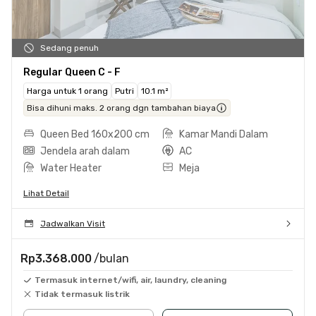
Sedang penuh
Regular Queen C - F
Harga untuk 1 orang
Putri
10.1 m²
Bisa dihuni maks. 2 orang dgn tambahan biaya
Queen Bed 160x200 cm
Kamar Mandi Dalam
Jendela arah dalam
AC
Water Heater
Meja
Lihat Detail
Jadwalkan Visit
Rp3.368.000
/bulan
Termasuk internet/wifi, air, laundry, cleaning
Tidak termasuk listrik