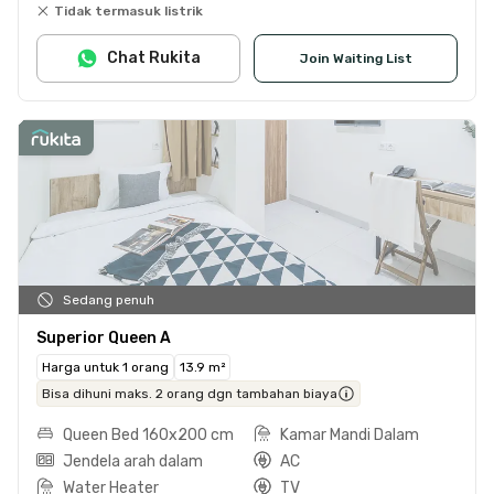
Tidak termasuk listrik
Chat Rukita
Join Waiting List
Sedang penuh
Superior Queen A
Harga untuk 1 orang
13.9 m²
Bisa dihuni maks. 2 orang dgn tambahan biaya
Queen Bed 160x200 cm
Kamar Mandi Dalam
Jendela arah dalam
AC
Water Heater
TV