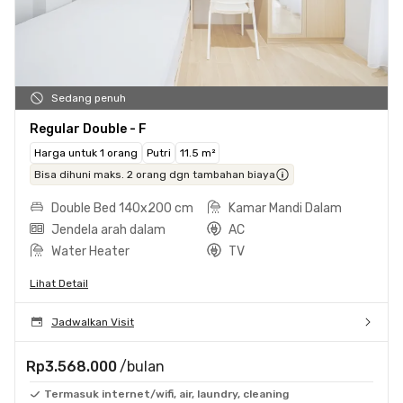
Sedang penuh
Regular Double - F
Harga untuk 1 orang
Putri
11.5 m²
Bisa dihuni maks. 2 orang dgn tambahan biaya
Double Bed 140x200 cm
Kamar Mandi Dalam
Jendela arah dalam
AC
Water Heater
TV
Lihat Detail
Jadwalkan Visit
Rp3.568.000
/bulan
Termasuk internet/wifi, air, laundry, cleaning