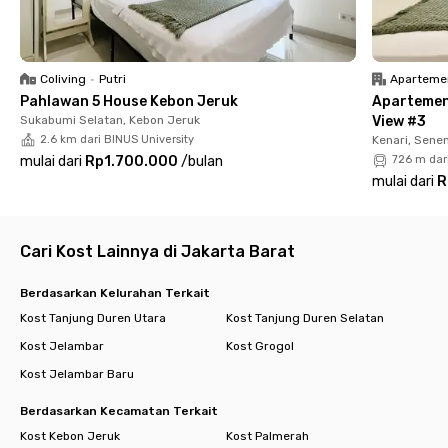
unit Rukita juga dilengkapi dengan hand sanitizer dan
termometer yang bisa digunakan baik oleh penghuni maupun
semua tamu yang berkunjung.
Coliving
•
Putri
Aparteme
Unit Rukita Residence Tawakal Tomang dikelilingi oleh :
Pahlawan 5 House Kebon Jeruk
Apartemen
Sukabumi Selatan, Kebon Jeruk
View #3
Pusat Perkantoran
2.6 km dari BINUS University
Kenari, Sene
- APL Tower 2.6 km
mulai dari
Rp1.700.000
/
bulan
726 m dar
mulai dari
R
Sekolah/Universitas
- SMAK 1 BPK Penabur 3.3 km
- Trisakti School of Management 0.5 km
- Trisakti (FK) 0.65 km
Cari Kost Lainnya di Jakarta Barat
- Universitas Tarumanegara 1.3 km
- Ukrida 2.7 km
Berdasarkan Kelurahan Terkait
Kost Tanjung Duren Utara
Kost Tanjung Duren Selatan
Pusat Perbelanjaan
Kost Jelambar
Kost Grogol
- Mall Taman Anggrek 2.3 km
- Citraland 3.3 km
Kost Jelambar Baru
- Central Park 2.4 km
- Neo Soho 2.8 km
Berdasarkan Kecamatan Terkait
Kost Kebon Jeruk
Kost Palmerah