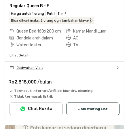
Regular Queen B - F
Harga untuk 1 orang
Putri
11 m²
Bisa dihuni maks. 2 orang dgn tambahan biaya
Queen Bed 160x200 cm
Kamar Mandi Luar
Jendela arah dalam
AC
Water Heater
TV
Lihat Detail
Jadwalkan Visit
Rp2.818.000
/bulan
Termasuk internet/wifi, air, laundry, cleaning
Tidak termasuk listrik
Chat Rukita
Join Waiting List