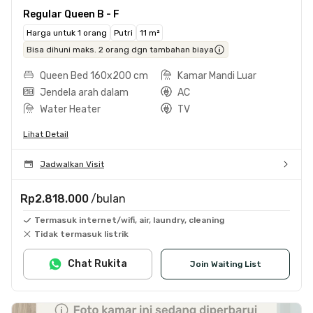
Regular Queen B - F
Harga untuk 1 orang
Putri
11 m²
Bisa dihuni maks. 2 orang dgn tambahan biaya
Queen Bed 160x200 cm
Kamar Mandi Luar
Jendela arah dalam
AC
Water Heater
TV
Lihat Detail
Jadwalkan Visit
Rp2.818.000
/bulan
Termasuk internet/wifi, air, laundry, cleaning
Tidak termasuk listrik
Chat Rukita
Join Waiting List