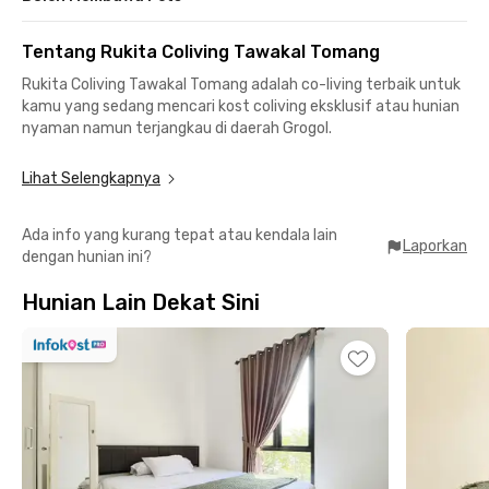
Tentang Rukita Coliving Tawakal Tomang
Rukita Coliving Tawakal Tomang adalah co-living terbaik untuk
kamu yang sedang mencari kost coliving eksklusif atau hunian
nyaman namun terjangkau di daerah Grogol.
Dengan desain modern, furniture lengkap, dan layanan
Lihat Selengkapnya
berkualitas, Rukita Tawakal Tomang menawarkan gaya hidup
bebas ribet. Semua kamar sudah fully furnished, lengkap
Ada info yang kurang tepat atau kendala lain
dengan kamar mandi, AC, WiFi, dan water heater, sehingga
Laporkan
dengan hunian ini?
kamu bisa langsung pindah kapan saja.
Hunian Lain Dekat Sini
Co-living Rukita Tawakal Tomang juga cocok bagi mahasiswa
yang berkampus di area Grogol. Universitas Trisakti dan
Tarumanagara bisa dicapai dengan 15 menit berjalan kaki saja.
Semua penghuni Rukita juga bisa menikmati layanan laundry
dan pembersihan kamar tanpa biaya tambahan.
Untuk melindungi penghuni dari paparan COVID-19, unit Rukita
ini disterilkan secara rutin oleh Tim Kebersihan kami. Semua