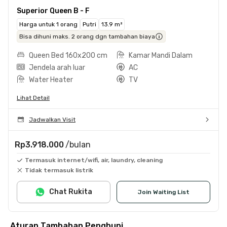
Superior Queen B - F
Harga untuk 1 orang
Putri
13.9 m²
Bisa dihuni maks. 2 orang dgn tambahan biaya
Queen Bed 160x200 cm
Kamar Mandi Dalam
Jendela arah luar
AC
Water Heater
TV
Lihat Detail
Jadwalkan Visit
Rp3.918.000
/bulan
Termasuk internet/wifi, air, laundry, cleaning
Tidak termasuk listrik
Chat Rukita
Join Waiting List
Aturan Tambahan Penghuni