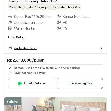
Harga untuk 1 orang
Putra
9 m²
Bisa dihuni maks. 2 orang dgn tambahan biaya
Queen Bed 160x200 cm
Kamar Mandi Luar
Jendela arah dalam
AC
Water Heater
TV
Lihat Detail
Jadwalkan Visit
Rp2.618.000
/bulan
Termasuk internet/wifi, air, laundry, cleaning
Tidak termasuk listrik
Chat Rukita
Join Waiting List