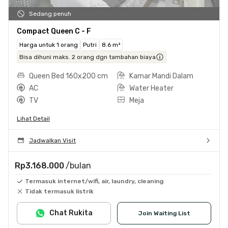
Sedang penuh
Compact Queen C - F
Harga untuk 1 orang
Putri
8.6 m²
Bisa dihuni maks. 2 orang dgn tambahan biaya
Queen Bed 160x200 cm
Kamar Mandi Dalam
AC
Water Heater
TV
Meja
Lihat Detail
Jadwalkan Visit
Rp3.168.000
/bulan
Termasuk internet/wifi, air, laundry, cleaning
Tidak termasuk listrik
Chat Rukita
Join Waiting List