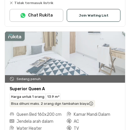
Tidak termasuk listrik
Chat Rukita
Join Waiting List
Sedang penuh
Superior Queen A
Harga untuk 1 orang
13.9 m²
Bisa dihuni maks. 2 orang dgn tambahan biaya
Queen Bed 160x200 cm
Kamar Mandi Dalam
Jendela arah dalam
AC
Water Heater
TV