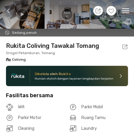
7 Agt 26 - Belum tahu
+
17
Ope
360
Foto
Fasilitas bersama
Lokasi
Kamar
Atura
Sedang penuh
Rukita Coliving Tawakal Tomang
Grogol Petamburan, Tomang
Coliving
Dikelola oleh Rukita
Hunian stylish dengan layanan lengkap dan terjamin
Fasilitas bersama
Wifi
Parkir Mobil
Parkir Motor
Ruang Tamu
Cleaning
Laundry