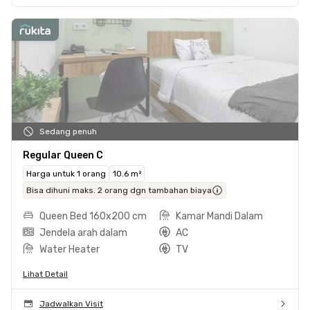
Sedang penuh
Regular Queen C
Harga untuk 1 orang
10.6 m²
Bisa dihuni maks. 2 orang dgn tambahan biaya
Queen Bed 160x200 cm
Kamar Mandi Dalam
Jendela arah dalam
AC
Water Heater
TV
Lihat Detail
Jadwalkan Visit