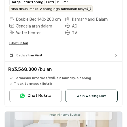
Harga untuk 1 orang
Putri
11.5 m²
Bisa dihuni maks. 2 orang dgn tambahan biaya
Double Bed 140x200 cm
Kamar Mandi Dalam
Jendela arah dalam
AC
Water Heater
TV
Lihat Detail
Jadwalkan Visit
Rp3.568.000
/bulan
Termasuk internet/wifi, air, laundry, cleaning
Tidak termasuk listrik
Chat Rukita
Join Waiting List