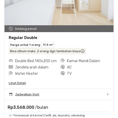
Sedang penuh
Regular Double
Harga untuk 1 orang
11.5 m²
Bisa dihuni maks. 2 orang dgn tambahan biaya
Double Bed 140x200 cm
Kamar Mandi Dalam
Jendela arah dalam
AC
Water Heater
TV
Lihat Detail
Jadwalkan Visit
Rp3.568.000
/bulan
Termasuk internet/wifi, air, laundry, cleaning