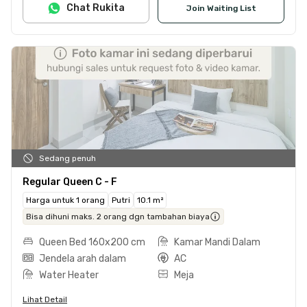
Chat Rukita
Join Waiting List
Sedang penuh
Regular Queen C - F
Harga untuk 1 orang
Putri
10.1 m²
Bisa dihuni maks. 2 orang dgn tambahan biaya
Queen Bed 160x200 cm
Kamar Mandi Dalam
Jendela arah dalam
AC
Water Heater
Meja
Lihat Detail