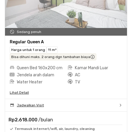
Sedang penuh
Regular Queen A
Harga untuk 1 orang
11 m²
Bisa dihuni maks. 2 orang dgn tambahan biaya
Queen Bed 160x200 cm
Kamar Mandi Luar
Jendela arah dalam
AC
Water Heater
TV
Lihat Detail
Jadwalkan Visit
Rp2.618.000
/bulan
Termasuk internet/wifi, air, laundry, cleaning