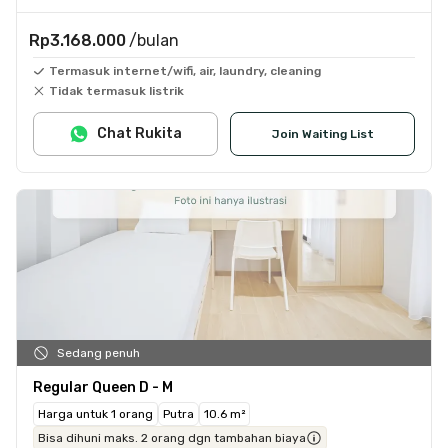
Rp3.168.000
/bulan
Termasuk internet/wifi, air, laundry, cleaning
Tidak termasuk listrik
Chat Rukita
Join Waiting List
Sedang penuh
Regular Queen D - M
Harga untuk 1 orang
Putra
10.6 m²
Bisa dihuni maks. 2 orang dgn tambahan biaya