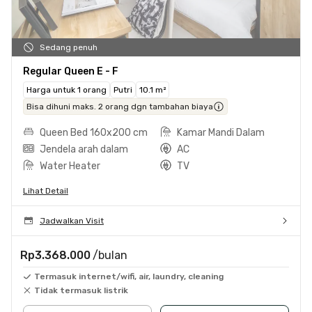
Sedang penuh
Regular Queen E - F
Harga untuk 1 orang
Putri
10.1 m²
Bisa dihuni maks. 2 orang dgn tambahan biaya
Queen Bed 160x200 cm
Kamar Mandi Dalam
Jendela arah dalam
AC
Water Heater
TV
Lihat Detail
Jadwalkan Visit
Rp3.368.000
/bulan
Termasuk internet/wifi, air, laundry, cleaning
Tidak termasuk listrik