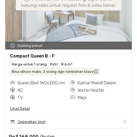
Sedang penuh
Compact Queen B - F
Harga untuk 1 orang
Putri
8.6 m²
Bisa dihuni maks. 2 orang dgn tambahan biaya
Queen Bed 160x200 cm
Kamar Mandi Dalam
AC
Water Heater
TV
Meja
Lihat Detail
Jadwalkan Visit
Rp3.168.000
/bulan