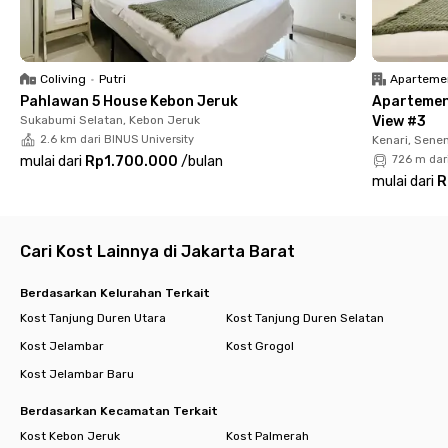
unit Rukita juga dilengkapi dengan hand sanitizer dan
termometer yang bisa digunakan baik oleh penghuni maupun
semua tamu yang berkunjung.
Coliving
•
Putri
Aparteme
Unit Rukita Residence Tawakal Tomang dikelilingi oleh :
Pahlawan 5 House Kebon Jeruk
Apartemen
Sukabumi Selatan, Kebon Jeruk
View #3
Pusat Perkantoran
2.6 km dari BINUS University
Kenari, Sene
- APL Tower 2.6 km
mulai dari
Rp1.700.000
/
bulan
726 m dar
mulai dari
R
Sekolah/Universitas
- SMAK 1 BPK Penabur 3.3 km
- Trisakti School of Management 0.5 km
- Trisakti (FK) 0.65 km
Cari Kost Lainnya di Jakarta Barat
- Universitas Tarumanegara 1.3 km
- Ukrida 2.7 km
Berdasarkan Kelurahan Terkait
Kost Tanjung Duren Utara
Kost Tanjung Duren Selatan
Pusat Perbelanjaan
Kost Jelambar
Kost Grogol
- Mall Taman Anggrek 2.3 km
- Citraland 3.3 km
Kost Jelambar Baru
- Central Park 2.4 km
- Neo Soho 2.8 km
Berdasarkan Kecamatan Terkait
Kost Kebon Jeruk
Kost Palmerah