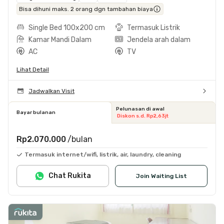
Bisa dihuni maks. 2 orang dgn tambahan biaya
Single Bed 100x200 cm
Termasuk Listrik
Kamar Mandi Dalam
Jendela arah dalam
AC
TV
Lihat Detail
Jadwalkan Visit
Pelunasan di awal
Bayar bulanan
Diskon s.d. Rp2,63jt
Rp2.070.000
/bulan
Termasuk internet/wifi, listrik, air, laundry, cleaning
Chat Rukita
Join Waiting List