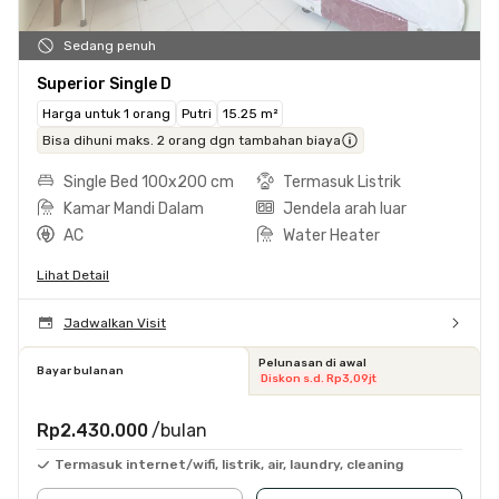
Sedang penuh
Superior Single D
Harga untuk 1 orang
Putri
15.25 m²
Bisa dihuni maks. 2 orang dgn tambahan biaya
Single Bed 100x200 cm
Termasuk Listrik
Kamar Mandi Dalam
Jendela arah luar
AC
Water Heater
Lihat Detail
Jadwalkan Visit
Pelunasan di awal
Bayar bulanan
Diskon s.d. Rp3,09jt
Rp2.430.000
/bulan
Termasuk internet/wifi, listrik, air, laundry, cleaning