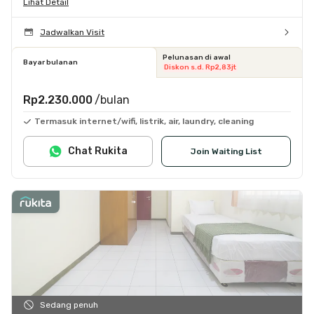
Lihat Detail
Jadwalkan Visit
Pelunasan di awal
Bayar bulanan
Diskon s.d. Rp2,83jt
Rp2.230.000
/bulan
Termasuk internet/wifi, listrik, air, laundry, cleaning
Chat Rukita
Join Waiting List
Sedang penuh