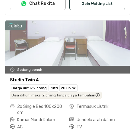
Chat Rukita
Join Waiting List
Sedang penuh
Studio Twin A
Harga untuk 2 orang
Putri
20.86 m²
Bisa dihuni maks. 2 orang tanpa biaya tambahan
2x Single Bed 100x200
Termasuk Listrik
cm
Kamar Mandi Dalam
Jendela arah dalam
AC
TV