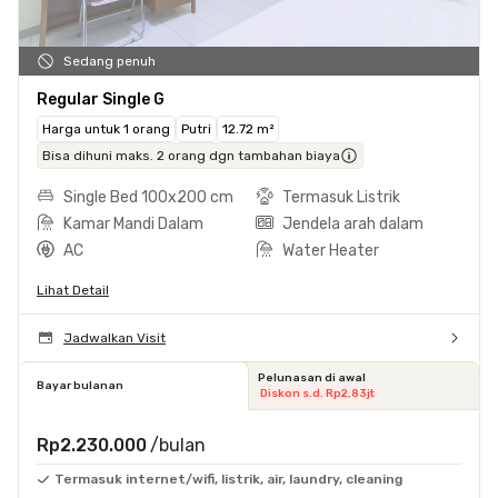
Sedang penuh
Regular Single G
Harga untuk 1 orang
Putri
12.72 m²
Bisa dihuni maks. 2 orang dgn tambahan biaya
Single Bed 100x200 cm
Termasuk Listrik
Kamar Mandi Dalam
Jendela arah dalam
AC
Water Heater
Lihat Detail
Jadwalkan Visit
Pelunasan di awal
Bayar bulanan
Diskon s.d. Rp2,83jt
Rp2.230.000
/bulan
Termasuk internet/wifi, listrik, air, laundry, cleaning