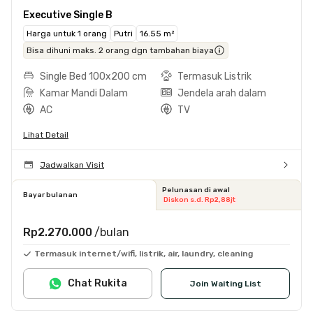
Executive Single B
Harga untuk 1 orang
Putri
16.55 m²
Bisa dihuni maks. 2 orang dgn tambahan biaya
Single Bed 100x200 cm
Termasuk Listrik
Kamar Mandi Dalam
Jendela arah dalam
AC
TV
Lihat Detail
Jadwalkan Visit
Pelunasan di awal
Bayar bulanan
Diskon s.d. Rp2,88jt
Rp2.270.000
/bulan
Termasuk internet/wifi, listrik, air, laundry, cleaning
Chat Rukita
Join Waiting List