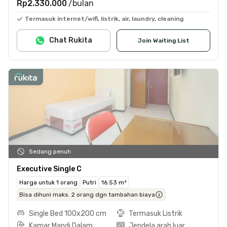
Rp2.330.000
/bulan
Termasuk internet/wifi, listrik, air, laundry, cleaning
Chat Rukita
Join Waiting List
Sedang penuh
Executive Single C
Harga untuk 1 orang
Putri
16.53 m²
Bisa dihuni maks. 2 orang dgn tambahan biaya
Single Bed 100x200 cm
Termasuk Listrik
Kamar Mandi Dalam
Jendela arah luar