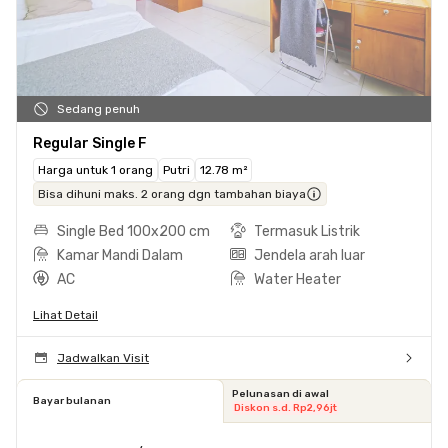
Sedang penuh
Regular Single F
Harga untuk 1 orang
Putri
12.78 m²
Bisa dihuni maks. 2 orang dgn tambahan biaya
Single Bed 100x200 cm
Termasuk Listrik
Kamar Mandi Dalam
Jendela arah luar
AC
Water Heater
Lihat Detail
Jadwalkan Visit
Pelunasan di awal
Bayar bulanan
Diskon s.d. Rp2,96jt