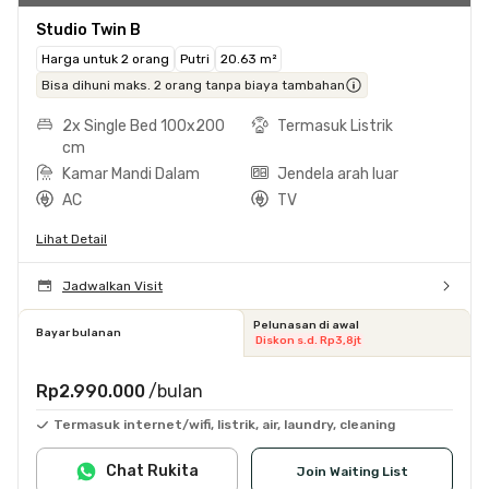
Studio Twin B
Harga untuk 2 orang
Putri
20.63 m²
Bisa dihuni maks. 2 orang tanpa biaya tambahan
2x Single Bed 100x200
Termasuk Listrik
cm
Kamar Mandi Dalam
Jendela arah luar
AC
TV
Lihat Detail
Jadwalkan Visit
Pelunasan di awal
Bayar bulanan
Diskon s.d. Rp3,8jt
Rp2.990.000
/bulan
Termasuk internet/wifi, listrik, air, laundry, cleaning
Chat Rukita
Join Waiting List