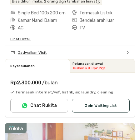
Bisa dihuni maks. 2 orang dgn tambahan biaya
Single Bed 100x200 cm
Termasuk Listrik
Kamar Mandi Dalam
Jendela arah luar
AC
TV
Lihat Detail
Jadwalkan Visit
Pelunasan di awal
Bayar bulanan
Diskon s.d. Rp2,92jt
Rp2.300.000
/bulan
Termasuk internet/wifi, listrik, air, laundry, cleaning
Chat Rukita
Join Waiting List