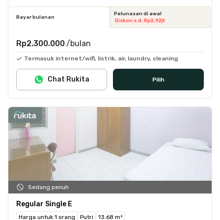
Pelunasan di awal
Bayar bulanan
Diskon s.d. Rp2,92jt
Rp2.300.000
/bulan
Termasuk internet/wifi, listrik, air, laundry, cleaning
Chat Rukita
Pilih
Sedang penuh
Regular Single E
Harga untuk 1 orang
Putri
13.68 m²