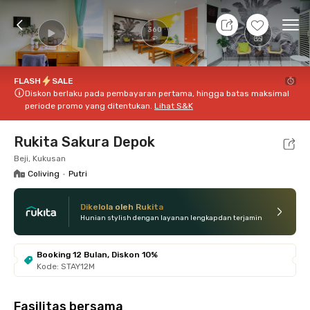
11 Agt 26 - Belum tahu
+
15
Ope
360
Foto
Fasilitas bersama
Lokasi
Kamar
Atura
FLASH
SALE
FLASH
SALE
Diskon berlaku pada pembayaran pertama, hingga batas maksimal
periode promo yang ditentukan.
Lihat S&K
Rukita Sakura Depok
Beji, Kukusan
Coliving
•
Putri
Dikelola oleh Rukita
Hunian stylish dengan layanan lengkap dan terjamin
Booking 12 Bulan, Diskon 10%
Kode: STAY12M
Fasilitas bersama