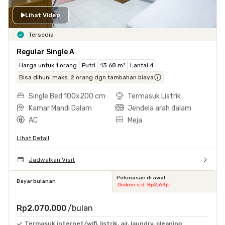
Lihat Video
Tersedia
Regular Single A
Harga untuk 1 orang
Putri
13.68 m²
Lantai 4
Bisa dihuni maks. 2 orang dgn tambahan biaya
Single Bed 100x200 cm
Termasuk Listrik
Kamar Mandi Dalam
Jendela arah dalam
AC
Meja
Lihat Detail
Jadwalkan Visit
Pelunasan di awal
Bayar bulanan
Diskon s.d. Rp2,63jt
Rp2.070.000
/bulan
Termasuk internet/wifi, listrik, air, laundry, cleaning