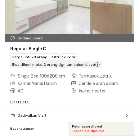
Sedang penuh
Regular Single C
Harga untuk 1 orang
Putri
12.72 m²
Bisa dihuni maks. 2 orang dgn tambahan biaya
Single Bed 100x200 cm
Termasuk Listrik
Kamar Mandi Dalam
Jendela arah dalam
AC
Water Heater
Lihat Detail
Jadwalkan Visit
Pelunasan di awal
Bayar bulanan
Diskon s.d. Rp2,76jt