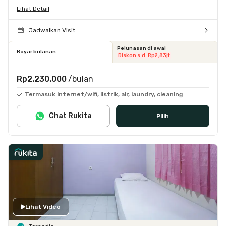
Lihat Detail
Jadwalkan Visit
Pelunasan di awal
Bayar bulanan
Diskon s.d. Rp2,83jt
Rp2.230.000
/bulan
Termasuk internet/wifi, listrik, air, laundry, cleaning
Chat Rukita
Pilih
Lihat Video