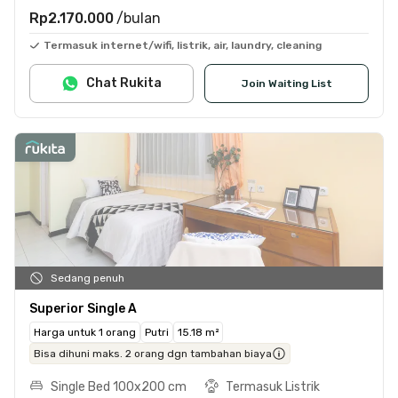
Rp2.170.000
/bulan
Termasuk internet/wifi, listrik, air, laundry, cleaning
Chat Rukita
Join Waiting List
Sedang penuh
Superior Single A
Harga untuk 1 orang
Putri
15.18 m²
Bisa dihuni maks. 2 orang dgn tambahan biaya
Single Bed 100x200 cm
Termasuk Listrik