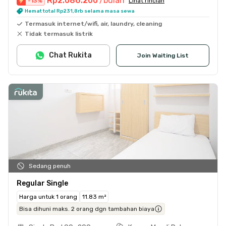
Rp2.086.200
/bulan
-
13
%
Lihat rincian
Hemat total Rp231,8rb selama masa sewa
Termasuk internet/wifi, air, laundry, cleaning
Tidak termasuk listrik
Chat Rukita
Join Waiting List
Sedang penuh
Regular Single
Harga untuk 1 orang
11.83 m²
Bisa dihuni maks. 2 orang dgn tambahan biaya