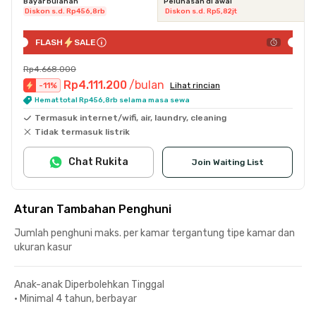
Bayar bulanan
Pelunasan di awal
Diskon s.d. Rp456,8rb
Diskon s.d. Rp5,82jt
FLASH
SALE
Rp4.668.000
Rp4.111.200
/bulan
-
11
%
Lihat rincian
Hemat total Rp456,8rb selama masa sewa
Termasuk internet/wifi, air, laundry, cleaning
Tidak termasuk listrik
Chat Rukita
Join Waiting List
Aturan Tambahan Penghuni
Jumlah penghuni maks. per kamar tergantung tipe kamar dan
ukuran kasur
Anak-anak Diperbolehkan Tinggal
•
Minimal 4 tahun, berbayar