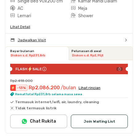
Single Bed 90x200 cm
Kamar Mandi Dalam
AC
Meja
Lemari
Shower
Lihat Detail
Jadwalkan Visit
Bayar bulanan
Pelunasan di awal
Diskon s.d. Rp231,8rb
Diskon s.d. Rp2,95jt
FLASH
SALE
Rp2.418.000
Rp2.086.200
/bulan
-
13
%
Lihat rincian
Hemat total Rp231,8rb selama masa sewa
Termasuk internet/wifi, air, laundry, cleaning
Tidak termasuk listrik
Chat Rukita
Join Waiting List