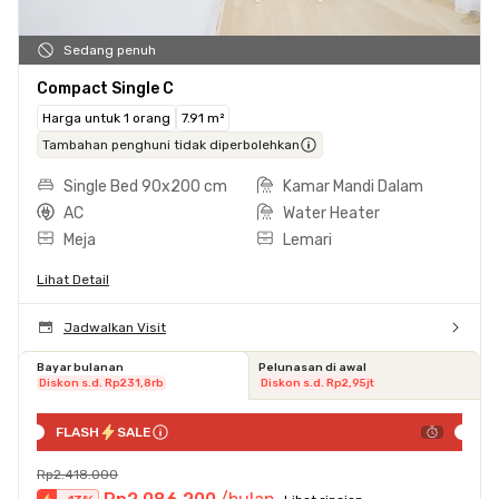
Sedang penuh
Compact Single C
Harga untuk 1 orang
7.91 m²
Tambahan penghuni tidak diperbolehkan
Single Bed 90x200 cm
Kamar Mandi Dalam
AC
Water Heater
Meja
Lemari
Lihat Detail
Jadwalkan Visit
Bayar bulanan
Pelunasan di awal
Diskon s.d. Rp231,8rb
Diskon s.d. Rp2,95jt
FLASH
SALE
Rp2.418.000