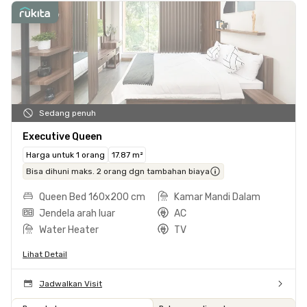
Sedang penuh
Executive Queen
Harga untuk 1 orang
17.87 m²
Bisa dihuni maks. 2 orang dgn tambahan biaya
Queen Bed 160x200 cm
Kamar Mandi Dalam
Jendela arah luar
AC
Water Heater
TV
Lihat Detail
Jadwalkan Visit