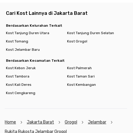
✅ Water heater
Cari Kost Lainnya di Jakarta Barat
Tinggal di Rukita Rukosta Jelambar Grogol bukan cuma soal
tempat beristirahat, tapi juga tentang kenyamanan hidup dan
Berdasarkan Kelurahan Terkait
komunitas yang suportif. Cocok untuk mahasiswa, pekerja,
Kost Tanjung Duren Utara
Kost Tanjung Duren Selatan
atau siapa pun yang ingin hidup praktis di tengah hiruk-pikuk
Jakarta. Yuk, nikmati hunian modern yang lengkap dan
Kost Tomang
Kost Grogol
strategis, hanya di Rukita!
Kost Jelambar Baru
Berdasarkan Kecamatan Terkait
Kost Kebon Jeruk
Kost Palmerah
Kost Tambora
Kost Taman Sari
Kost Kali Deres
Kost Kembangan
Kost Cengkareng
Home
Jakarta Barat
Grogol
Jelambar
Rukita Rukosta Jelambar Grogol