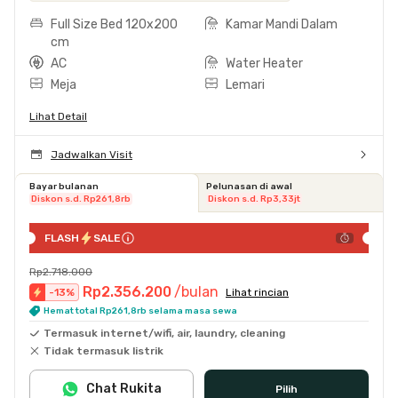
Full Size Bed 120x200
Kamar Mandi Dalam
cm
AC
Water Heater
Meja
Lemari
Lihat Detail
Jadwalkan Visit
Bayar bulanan
Pelunasan di awal
Diskon s.d. Rp261,8rb
Diskon s.d. Rp3,33jt
FLASH
SALE
Rp2.718.000
Rp2.356.200
/bulan
-
13
%
Lihat rincian
Hemat total Rp261,8rb selama masa sewa
Termasuk internet/wifi, air, laundry, cleaning
Tidak termasuk listrik
Chat Rukita
Pilih