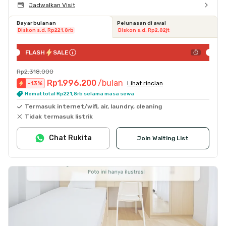
Jadwalkan Visit
Bayar bulanan
Pelunasan di awal
Diskon s.d. Rp221,8rb
Diskon s.d. Rp2,82jt
FLASH
SALE
Rp2.318.000
Rp1.996.200
/bulan
-
13
%
Lihat rincian
Hemat total Rp221,8rb selama masa sewa
Termasuk internet/wifi, air, laundry, cleaning
Tidak termasuk listrik
Chat Rukita
Join Waiting List