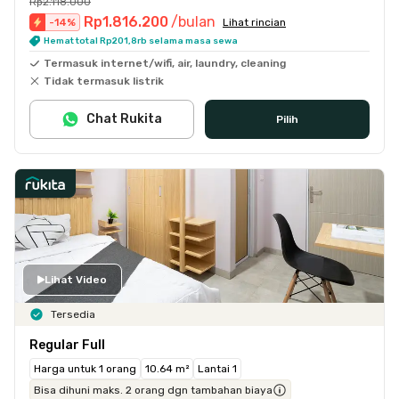
Rp2.118.000
Rp1.816.200
/bulan
-
14
%
Lihat rincian
Hemat total Rp201,8rb selama masa sewa
Termasuk internet/wifi, air, laundry, cleaning
Tidak termasuk listrik
Chat Rukita
Pilih
Lihat Video
Tersedia
Regular Full
Harga untuk 1 orang
10.64 m²
Lantai 1
Bisa dihuni maks. 2 orang dgn tambahan biaya