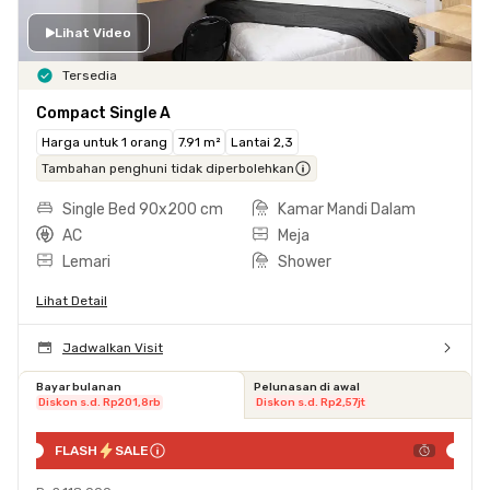
Lihat Video
Tersedia
Compact Single A
Harga untuk 1 orang
7.91 m²
Lantai 2,3
Tambahan penghuni tidak diperbolehkan
Single Bed 90x200 cm
Kamar Mandi Dalam
AC
Meja
Lemari
Shower
Lihat Detail
Jadwalkan Visit
Bayar bulanan
Pelunasan di awal
Diskon s.d. Rp201,8rb
Diskon s.d. Rp2,57jt
FLASH
SALE