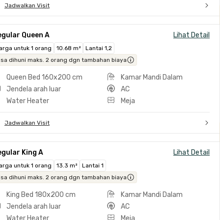
Jadwalkan Visit
egular Queen A
Lihat Detail
arga untuk 1 orang
10.68 m²
Lantai 1,2
isa dihuni maks. 2 orang dgn tambahan biaya
Queen Bed 160x200 cm
Kamar Mandi Dalam
Jendela arah luar
AC
Water Heater
Meja
Jadwalkan Visit
gular King A
Lihat Detail
arga untuk 1 orang
13.3 m²
Lantai 1
isa dihuni maks. 2 orang dgn tambahan biaya
King Bed 180x200 cm
Kamar Mandi Dalam
Jendela arah luar
AC
Water Heater
Meja