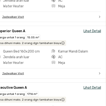
Jendela arah luar
AC
Water Heater
Meja
Jadwalkan Visit
uperior Queen A
Lihat Detail
arga untuk 1 orang
15.05 m²
isa dihuni maks. 2 orang dgn tambahan biaya
Queen Bed 160x200 cm
Kamar Mandi Dalam
Jendela arah luar
AC
Water Heater
Meja
Jadwalkan Visit
xecutive Queen A
Lihat Detail
arga untuk 1 orang
17.16 m²
isa dihuni maks. 2 orang dgn tambahan biaya