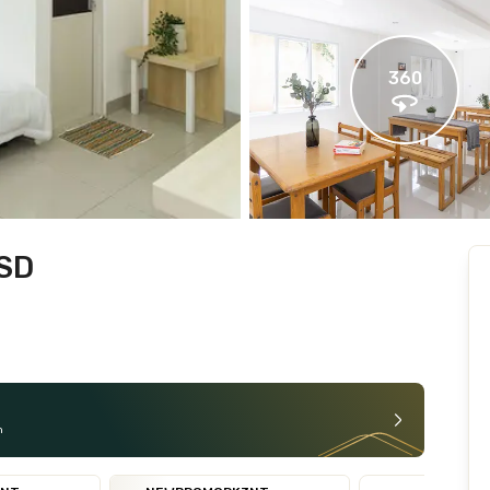
360
BSD
n