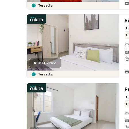
Tersedia
R
H
B
Lihat Video
Tersedia
Re
H
B