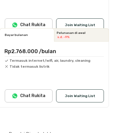
Chat Rukita
Join Waiting List
Pelunasan di awal
Bayar bulanan
s.d. -9%
Rp2.768.000
/bulan
Termasuk internet/wifi, air, laundry, cleaning
Tidak termasuk listrik
Chat Rukita
Join Waiting List