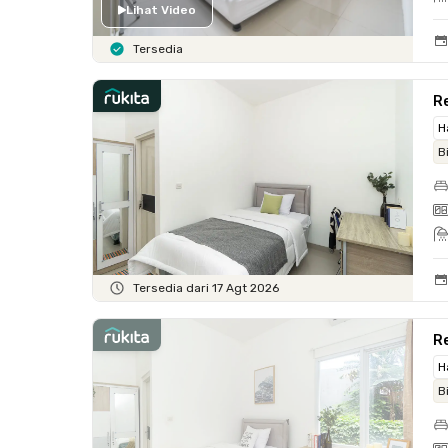
Lihat Video
Tersedia
Re
H
B
Tersedia dari 17 Agt 2026
Re
H
B