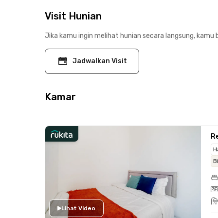
Visit Hunian
Jika kamu ingin melihat hunian secara langsung, kamu b
Jadwalkan Visit
Kamar
R
H
B
Lihat Video