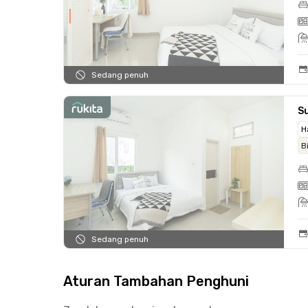
Sedang penuh
S
H
B
Sedang penuh
Aturan Tambahan Penghuni