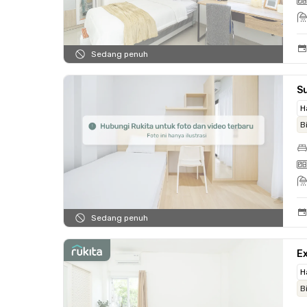
Sedang penuh
S
H
B
Sedang penuh
E
H
B