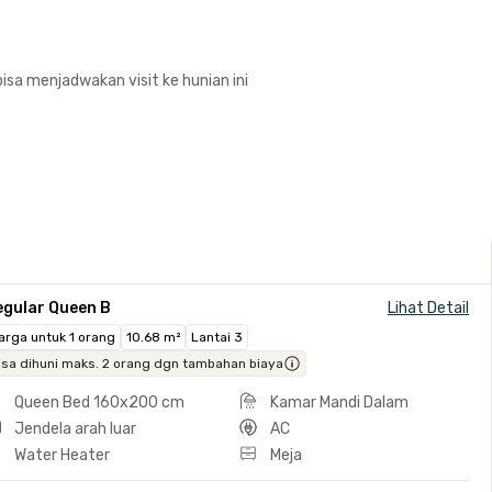
isa menjadwakan visit ke hunian ini
egular Queen B
Lihat Detail
arga untuk 1 orang
10.68 m²
Lantai 3
isa dihuni maks. 2 orang dgn tambahan biaya
Queen Bed 160x200 cm
Kamar Mandi Dalam
Jendela arah luar
AC
Water Heater
Meja