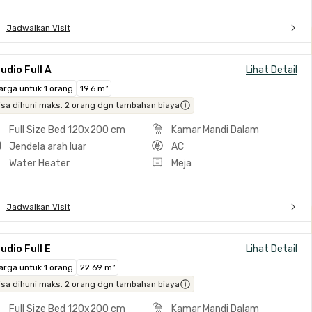
Jadwalkan Visit
udio Full A
Lihat Detail
arga untuk 1 orang
19.6 m²
isa dihuni maks. 2 orang dgn tambahan biaya
Full Size Bed 120x200 cm
Kamar Mandi Dalam
Jendela arah luar
AC
Water Heater
Meja
Jadwalkan Visit
udio Full E
Lihat Detail
arga untuk 1 orang
22.69 m²
isa dihuni maks. 2 orang dgn tambahan biaya
Full Size Bed 120x200 cm
Kamar Mandi Dalam