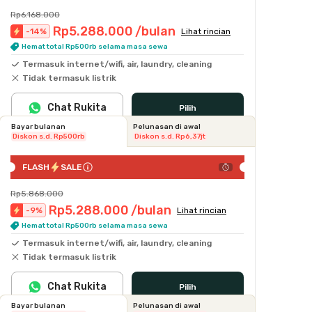
Rp6.168.000
Rp5.288.000
/bulan
-
14
%
Lihat rincian
Hemat total Rp500rb selama masa sewa
Termasuk internet/wifi, air, laundry, cleaning
Tidak termasuk listrik
Chat Rukita
Pilih
Bayar bulanan
Pelunasan di awal
Diskon s.d. Rp500rb
Diskon s.d. Rp6,37jt
FLASH
SALE
Rp5.868.000
Rp5.288.000
/bulan
-
9
%
Lihat rincian
Hemat total Rp500rb selama masa sewa
Termasuk internet/wifi, air, laundry, cleaning
Tidak termasuk listrik
Chat Rukita
Pilih
Bayar bulanan
Pelunasan di awal