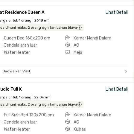
at Residence Queen A
Lihat Detail
arga untuk 1 orang
26.18 m²
isa dihuni maks. 2 orang dgn tambahan biaya
Queen Bed 160x200 cm
Kamar Mandi Dalam
Jendela arah luar
AC
Water Heater
Meja
Jadwalkan Visit
udio Full K
Lihat Detail
arga untuk 1 orang
22.06 m²
isa dihuni maks. 2 orang dgn tambahan biaya
Full Size Bed 120x200 cm
Kamar Mandi Dalam
Jendela arah luar
AC
Water Heater
Kulkas