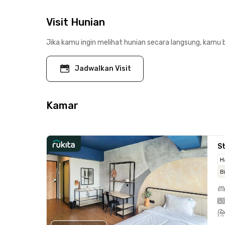
Visit Hunian
Jika kamu ingin melihat hunian secara langsung, kamu b
Jadwalkan Visit
Kamar
St
H
B