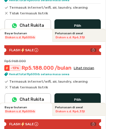
Hemat total Rp500rb selama masa sewa
Termasuk internet/wifi, air, laundry, cleaning
Tidak termasuk listrik
Chat Rukita
Pilih
Bayar bulanan
Pelunasan di awal
Diskon s.d. Rp500rb
Diskon s.d. Rp6,37jt
FLASH
SALE
Rp5.968.000
Rp5.188.000
/bulan
-
13
%
Lihat rincian
Hemat total Rp500rb selama masa sewa
Termasuk internet/wifi, air, laundry, cleaning
Tidak termasuk listrik
Chat Rukita
Pilih
Bayar bulanan
Pelunasan di awal
Diskon s.d. Rp500rb
Diskon s.d. Rp6,37jt
FLASH
SALE