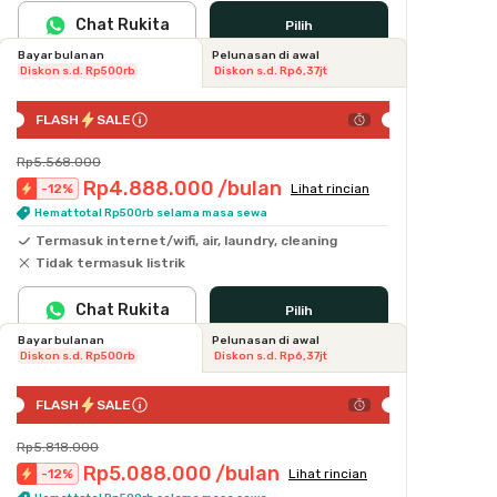
Chat Rukita
Pilih
Bayar bulanan
Pelunasan di awal
Diskon s.d. Rp500rb
Diskon s.d. Rp6,37jt
FLASH
SALE
Rp5.568.000
Rp4.888.000
/bulan
-
12
%
Lihat rincian
Hemat total Rp500rb selama masa sewa
Termasuk internet/wifi, air, laundry, cleaning
Tidak termasuk listrik
Chat Rukita
Pilih
Bayar bulanan
Pelunasan di awal
Diskon s.d. Rp500rb
Diskon s.d. Rp6,37jt
FLASH
SALE
Rp5.818.000
Rp5.088.000
/bulan
-
12
%
Lihat rincian