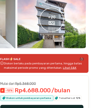
+
20
FLASH
SALE
Diskon berlaku pada pembayaran pertama, hingga batas
maksimal periode promo yang ditentukan.
Lihat S&K
Mulai dari
Rp5.368.000
Rp4.688.000
/bulan
-
12
%
Diskon untuk pembayaran pertama
1 voucher s.d. 12%