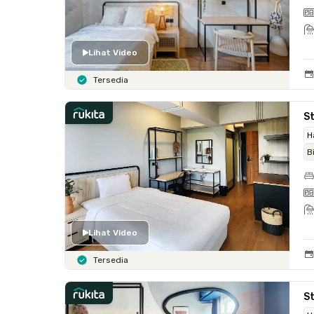
Lihat Video
Tersedia
St
H
B
Lihat Video
Tersedia
St