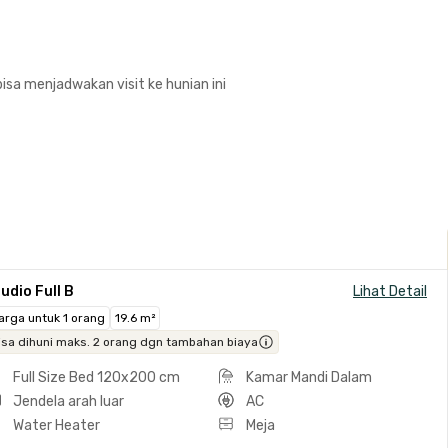
isa menjadwakan visit ke hunian ini
udio Full B
Lihat Detail
arga untuk 1 orang
19.6 m²
isa dihuni maks. 2 orang dgn tambahan biaya
Full Size Bed 120x200 cm
Kamar Mandi Dalam
Jendela arah luar
AC
Water Heater
Meja