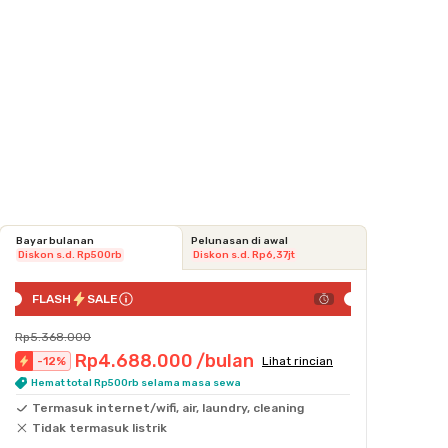
Bayar bulanan
Pelunasan di awal
Diskon s.d. Rp500rb
Diskon s.d. Rp6,37jt
FLASH
SALE
Rp5.368.000
Rp4.688.000
/bulan
-
12
%
Lihat rincian
Hemat total Rp500rb selama masa sewa
Termasuk internet/wifi, air, laundry, cleaning
Tidak termasuk listrik