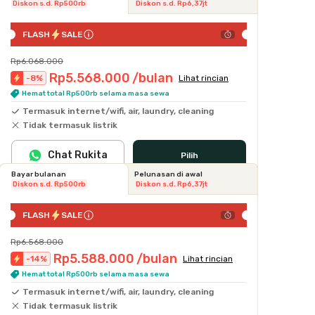
Diskon s.d. Rp500rb
Diskon s.d. Rp6,37jt
FLASH
SALE
Rp6.068.000
Rp5.568.000
/bulan
-
8
%
Lihat rincian
Hemat total Rp500rb selama masa sewa
Termasuk internet/wifi, air, laundry, cleaning
Tidak termasuk listrik
Chat Rukita
Pilih
Bayar bulanan
Pelunasan di awal
Diskon s.d. Rp500rb
Diskon s.d. Rp6,37jt
FLASH
SALE
Rp6.568.000
Rp5.588.000
/bulan
-
14
%
Lihat rincian
Hemat total Rp500rb selama masa sewa
Termasuk internet/wifi, air, laundry, cleaning
Tidak termasuk listrik