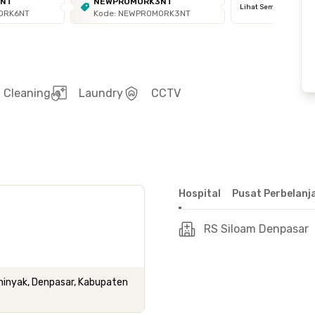
6NT
NEWPROMORK3NT
Lihat Semua
ORK6NT
Kode: NEWPROMORK3NT
Cleaning
Laundry
CCTV
Hospital
Pusat Perbelanj
RS Siloam Denpasar
eminyak, Denpasar, Kabupaten