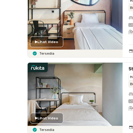
H
B
Lihat Video
Tersedia
St
H
B
Lihat Video
Tersedia