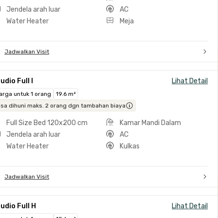
Jendela arah luar
AC
Water Heater
Meja
Jadwalkan Visit
udio Full I
Lihat Detail
arga untuk 1 orang
19.6 m²
isa dihuni maks. 2 orang dgn tambahan biaya
Full Size Bed 120x200 cm
Kamar Mandi Dalam
Jendela arah luar
AC
Water Heater
Kulkas
Jadwalkan Visit
udio Full H
Lihat Detail