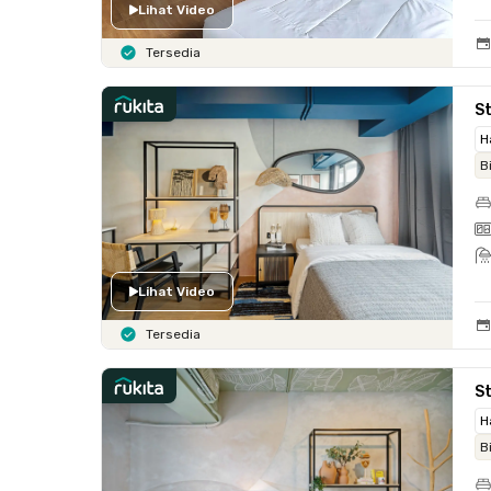
Lihat Video
Tersedia
St
H
B
Lihat Video
Tersedia
St
H
B