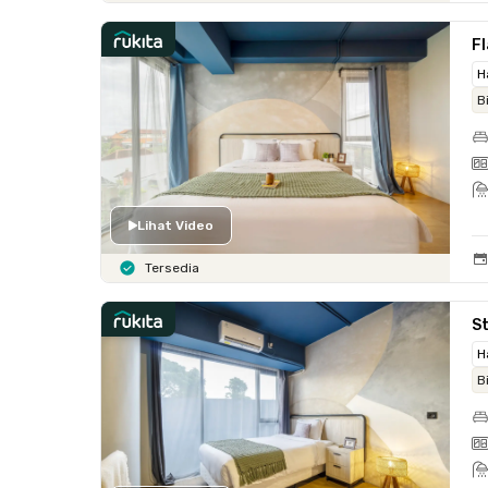
Fl
H
B
Lihat Video
Tersedia
St
H
B