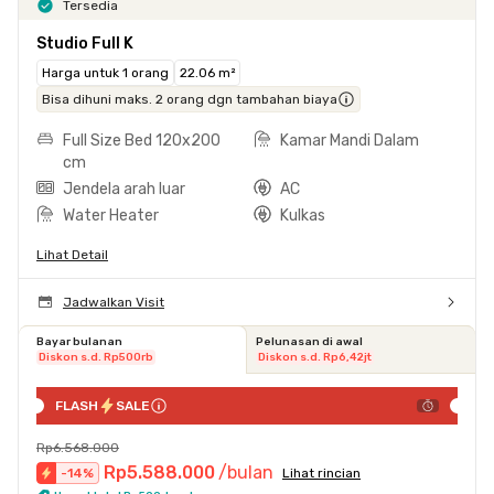
Tersedia
Studio Full K
Harga untuk 1 orang
22.06 m²
Bisa dihuni maks. 2 orang dgn tambahan biaya
Full Size Bed 120x200
Kamar Mandi Dalam
cm
Jendela arah luar
AC
Water Heater
Kulkas
Lihat Detail
Jadwalkan Visit
Bayar bulanan
Pelunasan di awal
Diskon s.d. Rp500rb
Diskon s.d. Rp6,42jt
FLASH
SALE
Rp6.568.000
Rp5.588.000
/bulan
-
14
%
Lihat rincian