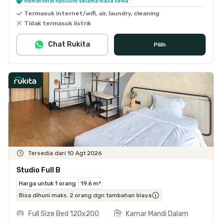
Hemat total Rp500rb selama masa sewa
Termasuk internet/wifi, air, laundry, cleaning
Tidak termasuk listrik
Chat Rukita
Pilih
Tersedia dari 10 Agt 2026
Studio Full B
Harga untuk 1 orang
19.6 m²
Bisa dihuni maks. 2 orang dgn tambahan biaya
Full Size Bed 120x200
Kamar Mandi Dalam