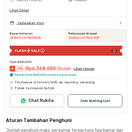
Lihat Detail
Jadwalkan Visit
Bayar bulanan
Pelunasan di awal
Diskon s.d. Rp500rb
Diskon s.d. Rp6,42jt
FLASH
SALE
Rp6.868.000
Rp6.368.000
/bulan
-
7
%
Lihat rincian
Hemat total Rp500rb selama masa sewa
Termasuk internet/wifi, air, laundry, cleaning
Tidak termasuk listrik
Chat Rukita
Join Waiting List
Aturan Tambahan Penghuni
Jumlah penghuni maks. per kamar tergantung tipe kamar dan