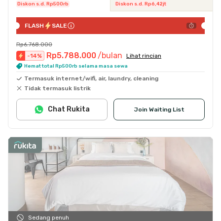
Diskon s.d. Rp500rb
Diskon s.d. Rp6,42jt
FLASH
SALE
Rp6.768.000
Rp5.788.000
/bulan
-
14
%
Lihat rincian
Hemat total Rp500rb selama masa sewa
Termasuk internet/wifi, air, laundry, cleaning
Tidak termasuk listrik
Chat Rukita
Join Waiting List
Sedang penuh