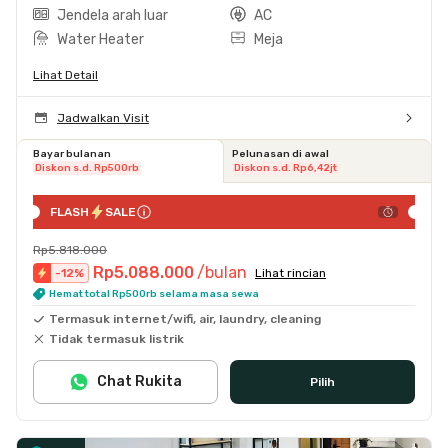
Jendela arah luar
AC
Water Heater
Meja
Lihat Detail
Jadwalkan Visit
Bayar bulanan
Pelunasan di awal
Diskon s.d. Rp500rb
Diskon s.d. Rp6,42jt
FLASH
SALE
Rp5.818.000
Rp5.088.000
/bulan
-
12
%
Lihat rincian
Hemat total Rp500rb selama masa sewa
Termasuk internet/wifi, air, laundry, cleaning
Tidak termasuk listrik
Chat Rukita
Pilih