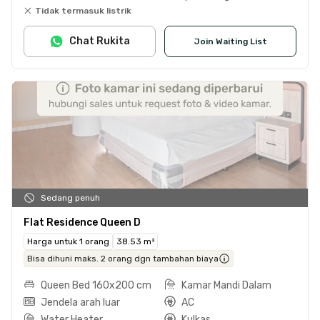
Tidak termasuk listrik
Chat Rukita
Join Waiting List
Sedang penuh
Flat Residence Queen D
Harga untuk 1 orang
38.53 m²
Bisa dihuni maks. 2 orang dgn tambahan biaya
Queen Bed 160x200 cm
Kamar Mandi Dalam
Jendela arah luar
AC
Water Heater
Kulkas