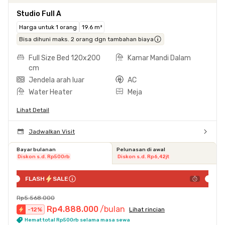
Studio Full A
Harga untuk 1 orang
19.6 m²
Bisa dihuni maks. 2 orang dgn tambahan biaya
Full Size Bed 120x200
Kamar Mandi Dalam
cm
Jendela arah luar
AC
Water Heater
Meja
Lihat Detail
Jadwalkan Visit
Bayar bulanan
Pelunasan di awal
Diskon s.d. Rp500rb
Diskon s.d. Rp6,42jt
FLASH
SALE
Rp5.568.000
Rp4.888.000
/bulan
-
12
%
Lihat rincian
Hemat total Rp500rb selama masa sewa