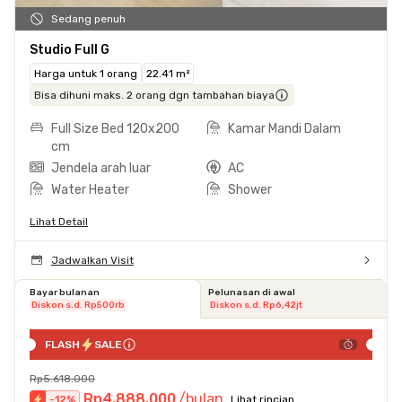
Sedang penuh
Studio Full G
Harga untuk 1 orang
22.41 m²
Bisa dihuni maks. 2 orang dgn tambahan biaya
Full Size Bed 120x200
Kamar Mandi Dalam
cm
Jendela arah luar
AC
Water Heater
Shower
Lihat Detail
Jadwalkan Visit
Bayar bulanan
Pelunasan di awal
Diskon s.d. Rp500rb
Diskon s.d. Rp6,42jt
FLASH
SALE
Rp5.618.000
Rp4.888.000
/bulan
-
12
%
Lihat rincian