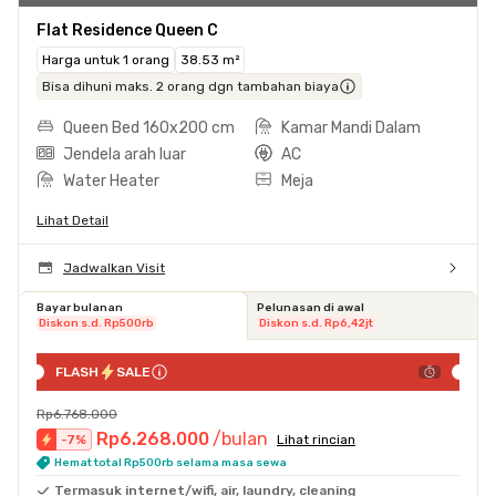
Flat Residence Queen C
Harga untuk 1 orang
38.53 m²
Bisa dihuni maks. 2 orang dgn tambahan biaya
Queen Bed 160x200 cm
Kamar Mandi Dalam
Jendela arah luar
AC
Water Heater
Meja
Lihat Detail
Jadwalkan Visit
Bayar bulanan
Pelunasan di awal
Diskon s.d. Rp500rb
Diskon s.d. Rp6,42jt
FLASH
SALE
Rp6.768.000
Rp6.268.000
/bulan
-
7
%
Lihat rincian
Hemat total Rp500rb selama masa sewa
Termasuk internet/wifi, air, laundry, cleaning