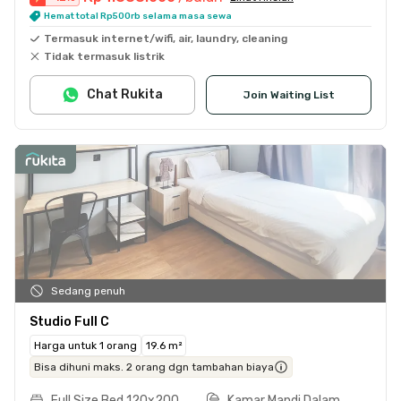
Hemat total Rp500rb selama masa sewa
Termasuk internet/wifi, air, laundry, cleaning
Tidak termasuk listrik
Chat Rukita
Join Waiting List
Sedang penuh
Studio Full C
Harga untuk 1 orang
19.6 m²
Bisa dihuni maks. 2 orang dgn tambahan biaya
Full Size Bed 120x200
Kamar Mandi Dalam