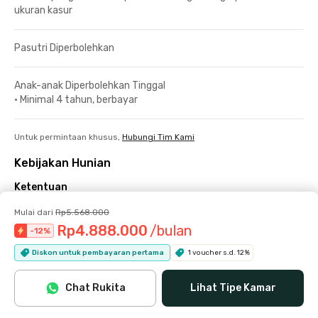
ukuran kasur
Pasutri Diperbolehkan
Anak-anak Diperbolehkan Tinggal
•
Minimal 4 tahun, berbayar
Untuk permintaan khusus,
Hubungi Tim Kami
Kebijakan Hunian
Ketentuan
Check-in/out
Mulai dari
Rp5.568.000
Rp4.888.000
/bulan
-
12
%
Check-in bisa dilakukan mulai pukul 08.00 hingga 20.00.
Diskon untuk pembayaran pertama
1 voucher s.d. 12%
Selama bulan Ramadhan, waktu check-in maksimal adalah
pukul 16.00.
Chat Rukita
Lihat Tipe Kamar
Check-out maksimal pukul 18.00