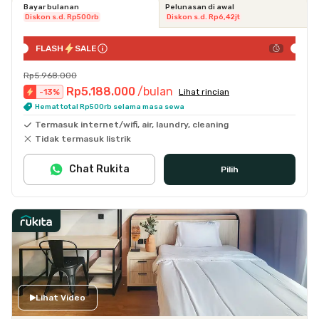
Bayar bulanan
Pelunasan di awal
Diskon s.d. Rp500rb
Diskon s.d. Rp6,42jt
FLASH
SALE
Rp5.968.000
Rp5.188.000
/bulan
-
13
%
Lihat rincian
Hemat total Rp500rb selama masa sewa
Termasuk internet/wifi, air, laundry, cleaning
Tidak termasuk listrik
Chat Rukita
Pilih
Lihat Video