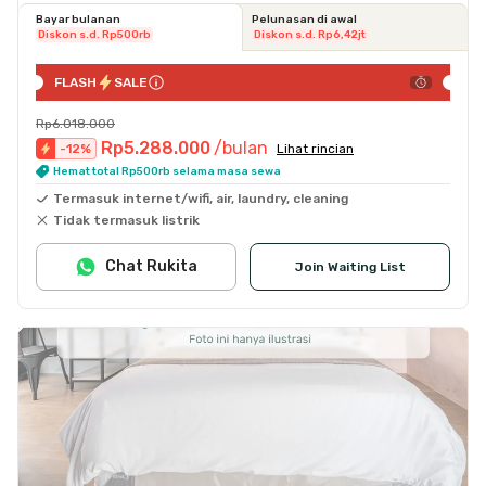
Bayar bulanan
Pelunasan di awal
Diskon s.d. Rp500rb
Diskon s.d. Rp6,42jt
FLASH
SALE
Rp6.018.000
Rp5.288.000
/bulan
-
12
%
Lihat rincian
Hemat total Rp500rb selama masa sewa
Termasuk internet/wifi, air, laundry, cleaning
Tidak termasuk listrik
Chat Rukita
Join Waiting List