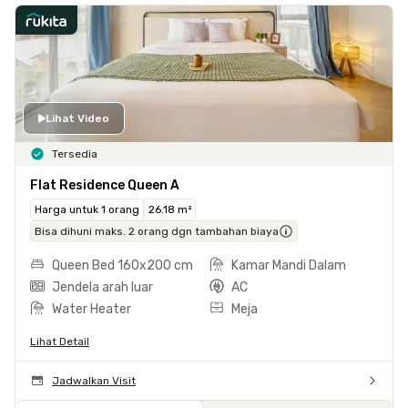
Lihat Video
Tersedia
Flat Residence Queen A
Harga untuk 1 orang
26.18 m²
Bisa dihuni maks. 2 orang dgn tambahan biaya
Queen Bed 160x200 cm
Kamar Mandi Dalam
Jendela arah luar
AC
Water Heater
Meja
Lihat Detail
Jadwalkan Visit