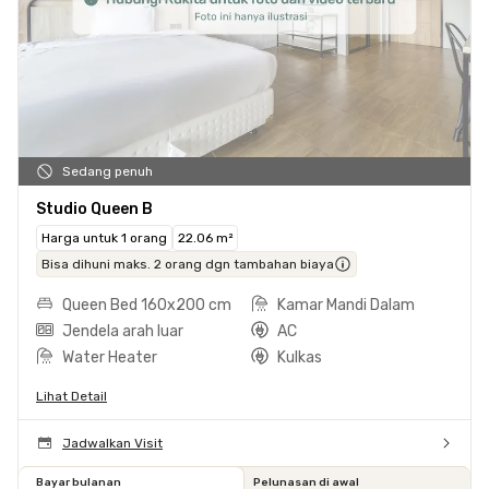
Sedang penuh
Studio Queen B
Harga untuk 1 orang
22.06 m²
Bisa dihuni maks. 2 orang dgn tambahan biaya
Queen Bed 160x200 cm
Kamar Mandi Dalam
Jendela arah luar
AC
Water Heater
Kulkas
Lihat Detail
Jadwalkan Visit
Bayar bulanan
Pelunasan di awal