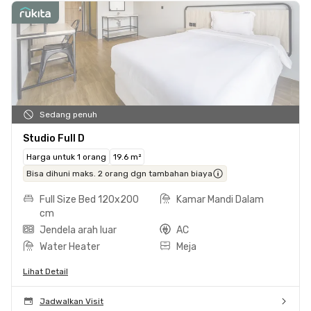
Sedang penuh
Studio Full D
Harga untuk 1 orang
19.6 m²
Bisa dihuni maks. 2 orang dgn tambahan biaya
Full Size Bed 120x200
Kamar Mandi Dalam
cm
Jendela arah luar
AC
Water Heater
Meja
Lihat Detail
Jadwalkan Visit