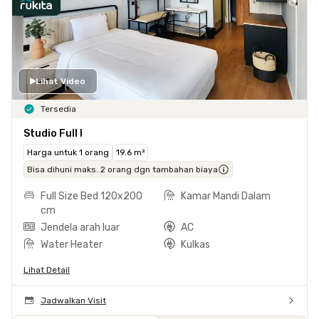
Lihat Video
Tersedia
Studio Full I
Harga untuk 1 orang
19.6 m²
Bisa dihuni maks. 2 orang dgn tambahan biaya
Full Size Bed 120x200
Kamar Mandi Dalam
cm
Jendela arah luar
AC
Water Heater
Kulkas
Lihat Detail
Jadwalkan Visit