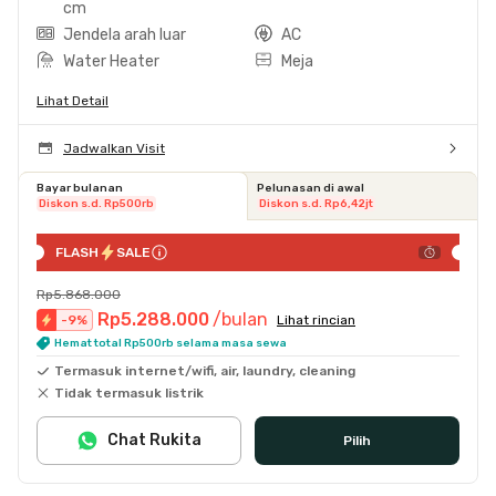
cm
Jendela arah luar
AC
Water Heater
Meja
Lihat Detail
Jadwalkan Visit
Bayar bulanan
Pelunasan di awal
Diskon s.d. Rp500rb
Diskon s.d. Rp6,42jt
FLASH
SALE
Rp5.868.000
Rp5.288.000
/bulan
-
9
%
Lihat rincian
Hemat total Rp500rb selama masa sewa
Termasuk internet/wifi, air, laundry, cleaning
Tidak termasuk listrik
Chat Rukita
Pilih