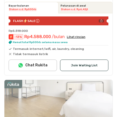
Bayar bulanan
Pelunasan di awal
Diskon s.d. Rp500rb
Diskon s.d. Rp6,42jt
FLASH
SALE
Rp5.318.000
Rp4.588.000
/bulan
-
13
%
Lihat rincian
Hemat total Rp500rb selama masa sewa
Termasuk internet/wifi, air, laundry, cleaning
Tidak termasuk listrik
Chat Rukita
Join Waiting List