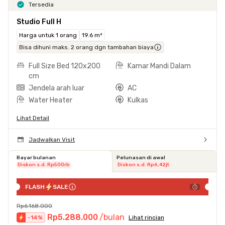
Tersedia
Studio Full H
Harga untuk 1 orang
19.6 m²
Bisa dihuni maks. 2 orang dgn tambahan biaya
Full Size Bed 120x200
Kamar Mandi Dalam
cm
Jendela arah luar
AC
Water Heater
Kulkas
Lihat Detail
Jadwalkan Visit
Bayar bulanan
Pelunasan di awal
Diskon s.d. Rp500rb
Diskon s.d. Rp6,42jt
FLASH
SALE
Rp6.168.000
Rp5.288.000
/bulan
-
14
%
Lihat rincian