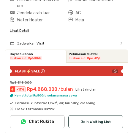
cm
Jendela arah luar
AC
Water Heater
Meja
Lihat Detail
Jadwalkan Visit
Bayar bulanan
Pelunasan di awal
Diskon s.d. Rp500rb
Diskon s.d. Rp6,42jt
FLASH
SALE
Rp5.518.000
Rp4.888.000
/bulan
-
11
%
Lihat rincian
Hemat total Rp500rb selama masa sewa
Termasuk internet/wifi, air, laundry, cleaning
Tidak termasuk listrik
Chat Rukita
Join Waiting List