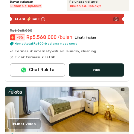
Bayar bulanan
Pelunasan di awal
Diskon s.d. Rp500rb
Diskon s.d. Rp6,42jt
FLASH
SALE
Rp6.068.000
Rp5.568.000
/bulan
-
8
%
Lihat rincian
Hemat total Rp500rb selama masa sewa
Termasuk internet/wifi, air, laundry, cleaning
Tidak termasuk listrik
Chat Rukita
Pilih
Lihat Video