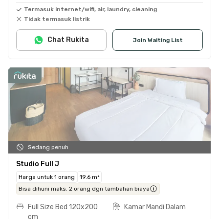
Termasuk internet/wifi, air, laundry, cleaning
Tidak termasuk listrik
Chat Rukita
Join Waiting List
Sedang penuh
Studio Full J
Harga untuk 1 orang
19.6 m²
Bisa dihuni maks. 2 orang dgn tambahan biaya
Full Size Bed 120x200
Kamar Mandi Dalam
cm