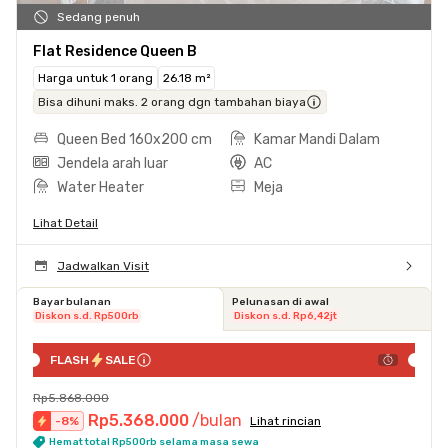
Sedang penuh
Flat Residence Queen B
Harga untuk 1 orang
26.18 m²
Bisa dihuni maks. 2 orang dgn tambahan biaya
Queen Bed 160x200 cm
Kamar Mandi Dalam
Jendela arah luar
AC
Water Heater
Meja
Lihat Detail
Jadwalkan Visit
Bayar bulanan
Pelunasan di awal
Diskon s.d. Rp500rb
Diskon s.d. Rp6,42jt
FLASH
SALE
Rp5.868.000
Rp5.368.000
/bulan
-
8
%
Lihat rincian
Hemat total Rp500rb selama masa sewa