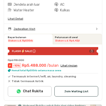
Jendela arah luar
AC
Water Heater
Kulkas
Lihat Detail
Jadwalkan Visit
Bayar bulanan
Pelunasan di awal
Diskon s.d. Rp500rb
Diskon s.d. Rp6,42jt
FLASH
SALE
Rp6.118.000
Rp5.488.000
/bulan
-
10
%
Lihat rincian
Hemat total Rp500rb selama masa sewa
Termasuk internet/wifi, air, laundry, cleaning
Tidak termasuk listrik
Chat Rukita
Join Waiting List