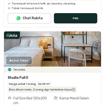
Termasuk internet/wifi, air, laundry, cleaning
Tidak termasuk listrik
Chat Rukita
Pilih
Lihat Video
Tersedia
Studio Full E
Harga untuk 1 orang
22.69 m²
Bisa dihuni maks. 2 orang dgn tambahan biaya
Full Size Bed 120x200
Kamar Mandi Dalam
cm