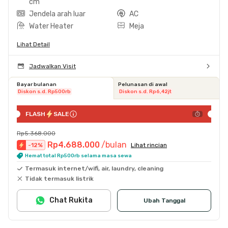
cm
Jendela arah luar
AC
Water Heater
Meja
Lihat Detail
Jadwalkan Visit
Bayar bulanan
Pelunasan di awal
Diskon s.d. Rp500rb
Diskon s.d. Rp6,42jt
FLASH
SALE
Rp5.368.000
Rp4.688.000
/bulan
-
12
%
Lihat rincian
Hemat total Rp500rb selama masa sewa
Termasuk internet/wifi, air, laundry, cleaning
Tidak termasuk listrik
Chat Rukita
Ubah Tanggal