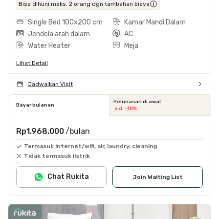
Bisa dihuni maks. 2 orang dgn tambahan biaya
Single Bed 100x200 cm
Kamar Mandi Dalam
Jendela arah dalam
AC
Water Heater
Meja
Lihat Detail
Jadwalkan Visit
Pelunasan di awal
Bayar bulanan
s.d. -10%
Rp1.968.000
/bulan
Termasuk internet/wifi, air, laundry, cleaning
Tidak termasuk listrik
Chat Rukita
Join Waiting List