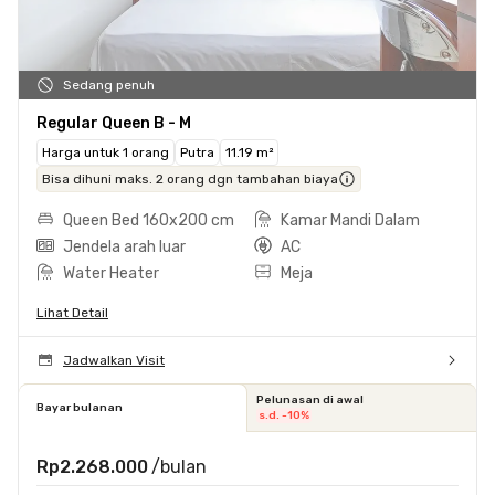
Sedang penuh
Regular Queen B - M
Harga untuk 1 orang
Putra
11.19 m²
Bisa dihuni maks. 2 orang dgn tambahan biaya
Queen Bed 160x200 cm
Kamar Mandi Dalam
Jendela arah luar
AC
Water Heater
Meja
Lihat Detail
Jadwalkan Visit
Pelunasan di awal
Bayar bulanan
s.d. -10%
Rp2.268.000
/bulan