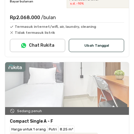
Bayar bulanan
s.d. -10%
Rp2.068.000
/bulan
Termasuk internet/wifi, air, laundry, cleaning
Tidak termasuk listrik
Chat Rukita
Ubah Tanggal
Sedang penuh
Compact Single A - F
Harga untuk 1 orang
Putri
8.25 m²