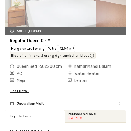
Sedang penuh
Regular Queen C - M
Harga untuk 1 orang
Putra
12.94 m²
Bisa dihuni maks. 2 orang dgn tambahan biaya
Queen Bed 160x200 cm
Kamar Mandi Dalam
AC
Water Heater
Meja
Lemari
Lihat Detail
Jadwalkan Visit
Pelunasan di awal
Bayar bulanan
s.d. -10%