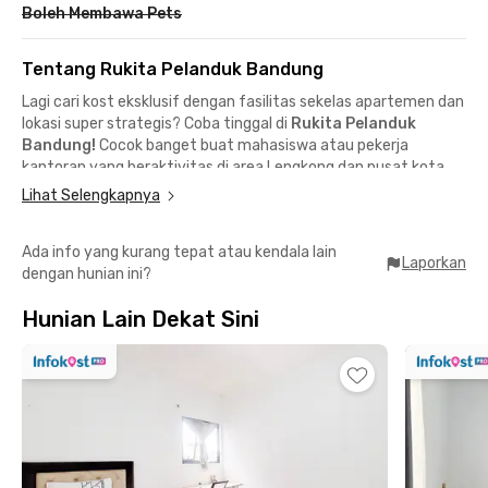
Boleh Membawa Pets
Tentang Rukita Pelanduk Bandung
Lagi cari kost eksklusif dengan fasilitas sekelas apartemen dan
lokasi super strategis? Coba tinggal di
Rukita Pelanduk
Bandung!
Cocok banget buat mahasiswa atau pekerja
kantoran yang beraktivitas di area Lengkong dan pusat kota
Bandung. Kost eksklusif Bandung ini dekat ke kampus, area
Lihat Selengkapnya
perkantoran, pusat belanja, hingga stasiun—pas untuk kamu
yang punya mobilitas tinggi!
Ada info yang kurang tepat atau kendala lain
Lokasi Strategis, Dekat ke Mana-Mana:
Laporkan
dengan hunian ini?
📍 4 menit ke Universitas Langlang Buana
📍 6 menit ke Universitas Pasundan
Hunian Lain Dekat Sini
📍 8 menit ke Braga & Jalan Asia-Afrika
📍 14 menit ke Stasiun Bandung
📍 20 menit ke ITB & Unpad Dipati Ukur
Fasilitas Lengkap, Hidup Makin Praktis:
✔️ Kamar fully furnished
✔️ AC
✔️ Kamar mandi dalam + water heater
✔️ WiFi