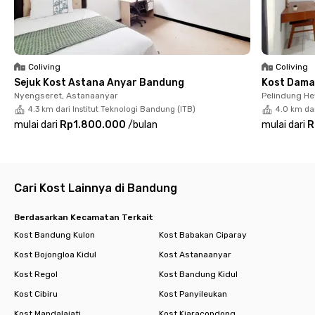
✔️ Dapur bersama
✔️ Kulkas & dispenser
✔️ Laundry service
✔️ Room cleaning
✔️ CCTV
Coliving
Coliving
✔️ Area parkir
Sejuk Kost Astana Anyar Bandung
Kost Dama
Tinggal di
Rukita Pelanduk Bandung
bikin hidup kamu lebih
Nyengseret, Astanaanyar
Pelindung H
simple dan bebas ribet. Semua fasilitas sudah tersedia—tinggal
4.3 km dari Institut Teknologi Bandung (ITB)
4.0 km dar
bawa koper, langsung siap ngekost!
mulai dari
Rp1.800.000
/
bulan
mulai dari
R
Yuk, booking kamarnya sekarang sebelum kehabisan!
Cari Kost Lainnya di Bandung
Berdasarkan Kecamatan Terkait
Kost Bandung Kulon
Kost Babakan Ciparay
Kost Bojongloa Kidul
Kost Astanaanyar
Kost Regol
Kost Bandung Kidul
Kost Cibiru
Kost Panyileukan
Kost Mandalajati
Kost Kiaracondong