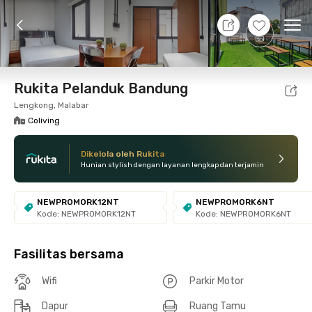
10 Agt 26 - Belum tahu
+
16
Ope
Foto
Fasilitas bersama
Lokasi
Kamar
Atura
Rukita Pelanduk Bandung
Lengkong, Malabar
Coliving
Dikelola oleh Rukita
Hunian stylish dengan layanan lengkap dan terjamin
NEWPROMORK12NT
NEWPROMORK6NT
Kode: NEWPROMORK12NT
Kode: NEWPROMORK6NT
Fasilitas bersama
Wifi
Parkir Motor
Dapur
Ruang Tamu