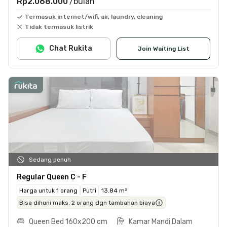
Rp2.068.000
/bulan
Termasuk internet/wifi, air, laundry, cleaning
Tidak termasuk listrik
Chat Rukita
Join Waiting List
Sedang penuh
Regular Queen C - F
Harga untuk 1 orang
Putri
13.84 m²
Bisa dihuni maks. 2 orang dgn tambahan biaya
Queen Bed 160x200 cm
Kamar Mandi Dalam