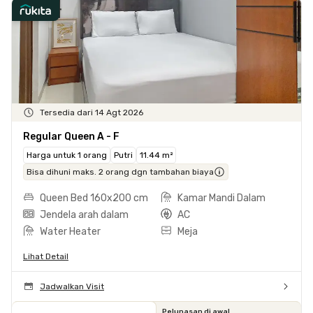
Tersedia dari 14 Agt 2026
Regular Queen A - F
Harga untuk 1 orang
Putri
11.44 m²
Bisa dihuni maks. 2 orang dgn tambahan biaya
Queen Bed 160x200 cm
Kamar Mandi Dalam
Jendela arah dalam
AC
Water Heater
Meja
Lihat Detail
Jadwalkan Visit
Pelunasan di awal