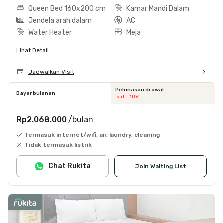
Queen Bed 160x200 cm
Kamar Mandi Dalam
Jendela arah dalam
AC
Water Heater
Meja
Lihat Detail
Jadwalkan Visit
Pelunasan di awal
Bayar bulanan
s.d. -10%
Rp2.068.000
/bulan
Termasuk internet/wifi, air, laundry, cleaning
Tidak termasuk listrik
Chat Rukita
Join Waiting List