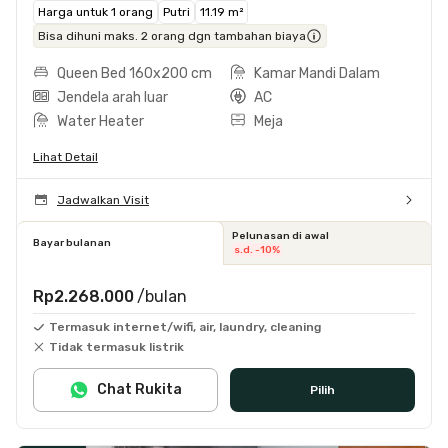
Harga untuk 1 orang
Putri
11.19 m²
Bisa dihuni maks. 2 orang dgn tambahan biaya
Queen Bed 160x200 cm
Kamar Mandi Dalam
Jendela arah luar
AC
Water Heater
Meja
Lihat Detail
Jadwalkan Visit
Pelunasan di awal
Bayar bulanan
s.d. -10%
Rp2.268.000
/bulan
Termasuk internet/wifi, air, laundry, cleaning
Tidak termasuk listrik
Chat Rukita
Pilih