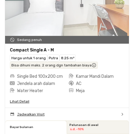
Sedang penuh
Compact Single A - M
Harga untuk 1 orang
Putra
8.25 m²
Bisa dihuni maks. 2 orang dgn tambahan biaya
Single Bed 100x200 cm
Kamar Mandi Dalam
Jendela arah dalam
AC
Water Heater
Meja
Lihat Detail
Jadwalkan Visit
Pelunasan di awal
Bayar bulanan
s.d. -10%