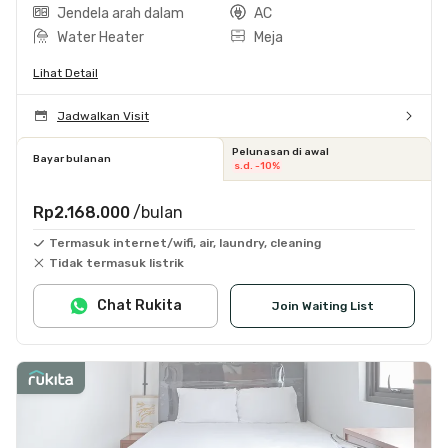
Jendela arah dalam
AC
Water Heater
Meja
Lihat Detail
Jadwalkan Visit
Pelunasan di awal
Bayar bulanan
s.d. -10%
Rp2.168.000
/bulan
Termasuk internet/wifi, air, laundry, cleaning
Tidak termasuk listrik
Chat Rukita
Join Waiting List