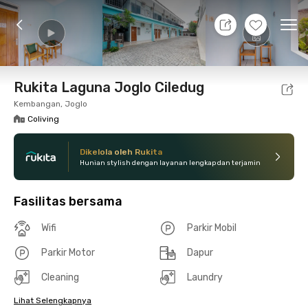
9 Agt 26 - Belum tahu
+
13
Ope
Foto
Fasilitas bersama
Lokasi
Kamar
Atura
Rukita Laguna Joglo Ciledug
Kembangan, Joglo
Coliving
Dikelola oleh Rukita
Hunian stylish dengan layanan lengkap dan terjamin
Fasilitas bersama
Wifi
Parkir Mobil
Parkir Motor
Dapur
Cleaning
Laundry
Lihat Selengkapnya