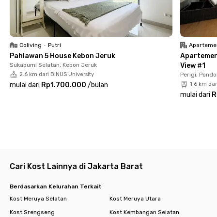
✅ WiFi cepat
✅ Area komunal
✅ Area parkir
Fasilitas bersama & layanan tambahan
✅ Dapur bersama
Coliving
•
Putri
Aparteme
✅ Laundry
Pahlawan 5 House Kebon Jeruk
Apartemen 
✅ Room cleaning
Sukabumi Selatan, Kebon Jeruk
View #1
✅ CCTV 24/7
2.6 km dari BINUS University
Perigi, Pondo
Dengan fasilitas lengkap dan lokasi yang super strategis,
mulai dari
Rp1.700.000
/
bulan
1.6 km da
tinggal di Rukita Laguna Joglo Ciledug bikin aktivitasmu
mulai dari
R
semakin mudah setiap hari.
✨ Yuk, booking kamarmu sekarang sebelum kehabisan! ✨
Cari Kost Lainnya di Jakarta Barat
Berdasarkan Kelurahan Terkait
Kost Meruya Selatan
Kost Meruya Utara
Kost Srengseng
Kost Kembangan Selatan