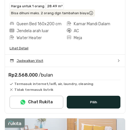
Harga untuk 1 orang
28.49 m²
Bisa dihuni maks. 2 orang dgn tambahan biaya
Queen Bed 160x200 cm
Kamar Mandi Dalam
Jendela arah luar
AC
Water Heater
Meja
Lihat Detail
Jadwalkan Visit
Rp2.568.000
/bulan
Termasuk internet/wifi, air, laundry, cleaning
Tidak termasuk listrik
Chat Rukita
Pilih