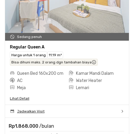
Sedang penuh
Regular Queen A
Harga untuk 1 orang
11.19 m²
Bisa dihuni maks. 2 orang dgn tambahan biaya
Queen Bed 160x200 cm
Kamar Mandi Dalam
AC
Water Heater
Meja
Lemari
Lihat Detail
Jadwalkan Visit
Rp1.868.000
/bulan