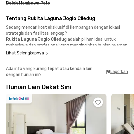
Boleh Membawa Pets
Tentang Rukita Laguna Joglo Ciledug
Sedang mencari kost eksklusif di Kembangan dengan lokasi
strategis dan fasilitas lengkap?
Rukita Laguna Joglo Ciledug
adalah pilihan ideal untuk
mahasiswa dan profesional yang menginginkan hunian nyaman
dan bebas ribet.
Lihat Selengkapnya
Lokasi strategis dekat kampus & area kerja
📍 Universitas Mercu Buana – 10 menit berkendara
Ada info yang kurang tepat atau kendala lain
📍 Universitas Budi Luhur – 18 menit berkendara
Laporkan
dengan hunian ini?
📍 Puri Kembangan Business Area & Lippo Mall Puri – 8 menit
berkendara
Hunian Lain Dekat Sini
Dikelilingi café & restoran
📍 J.Co Reserve – Joglo
📍 McDonald's Joglo
📍 TOMORO Coffee
📍 Booster Coffee JKT
Fasilitas lengkap untuk kenyamananmu
✅ Kamar fully furnished + AC + TV
✅ Kamar mandi dalam + water heater