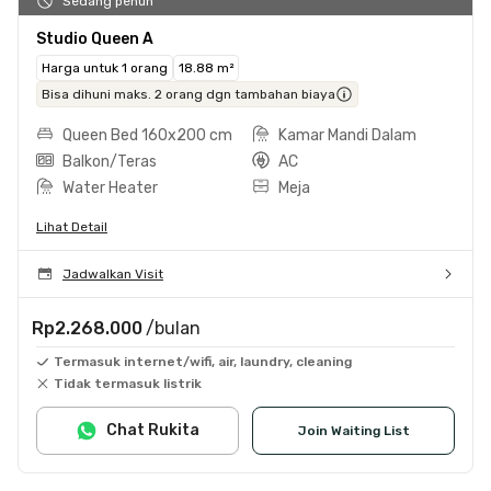
Sedang penuh
Studio Queen A
Harga untuk 1 orang
18.88 m²
Bisa dihuni maks. 2 orang dgn tambahan biaya
Queen Bed 160x200 cm
Kamar Mandi Dalam
Balkon/Teras
AC
Water Heater
Meja
Lihat Detail
Jadwalkan Visit
Rp2.268.000
/bulan
Termasuk internet/wifi, air, laundry, cleaning
Tidak termasuk listrik
Chat Rukita
Join Waiting List