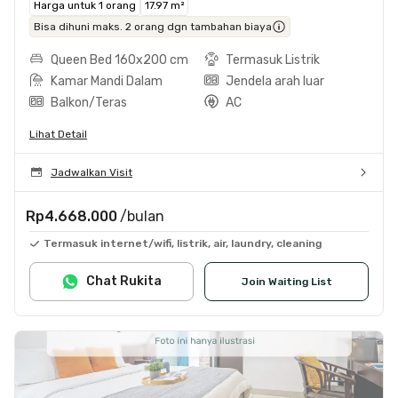
Harga untuk 1 orang
17.97 m²
Bisa dihuni maks. 2 orang dgn tambahan biaya
Queen Bed 160x200 cm
Termasuk Listrik
Kamar Mandi Dalam
Jendela arah luar
Balkon/Teras
AC
Lihat Detail
Jadwalkan Visit
Rp4.668.000
/bulan
Termasuk internet/wifi, listrik, air, laundry, cleaning
Chat Rukita
Join Waiting List