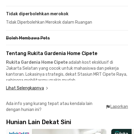
Tidak diperbolehkan merokok
Tidak Diperbolehkan Merokok dalam Ruangan
Boleh Membawa Pets
Tentang Rukita Gardenia Home Cipete
Rukita Gardenia Home Cipete
adalah kost eksklusif di
Jakarta Selatan yang cocok untuk mahasiswa dan pekerja
kantoran. Lokasinya strategis, dekat Stasiun MRT Cipete Raya,
sehingga mobilitasmu makin mudah.
Lokasi Strategis, Dekat Transportasi & Kantor:
Lihat Selengkapnya
📍 6 menit ke Stasiun MRT Cipete Raya
📍 11 menit ke Kemang (cafe & hangout)
Ada info yang kurang tepat atau kendala lain
📍 9 menit ke Cilandak Town Square / CITOS
Laporkan
dengan hunian ini?
📍 20 menit ke Pondok Indah Mall
📍 15–20 menit ke Universitas Prasetiya Mulya & UHAMKA
Hunian Lain Dekat Sini
📍 14 menit ke RS Fatmawati
Dikelilingi Tempat Makan & Nongkrong: