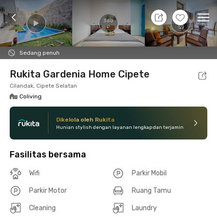
9 Agt 26 - Belum tahu
+
11
Ope
360
Foto
Fasilitas bersama
Lokasi
Kamar
Atura
Sedang penuh
Rukita Gardenia Home Cipete
Cilandak, Cipete Selatan
Coliving
Dikelola oleh Rukita
Hunian stylish dengan layanan lengkap dan terjamin
Fasilitas bersama
Wifi
Parkir Mobil
Parkir Motor
Ruang Tamu
Cleaning
Laundry