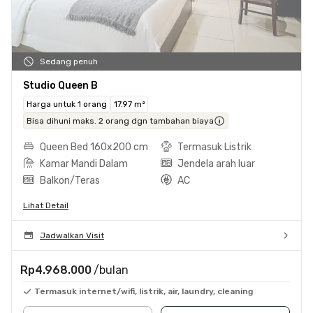
Sedang penuh
Studio Queen B
Harga untuk 1 orang
17.97 m²
Bisa dihuni maks. 2 orang dgn tambahan biaya
Queen Bed 160x200 cm
Termasuk Listrik
Kamar Mandi Dalam
Jendela arah luar
Balkon/Teras
AC
Lihat Detail
Jadwalkan Visit
Rp4.968.000
/bulan
Termasuk internet/wifi, listrik, air, laundry, cleaning