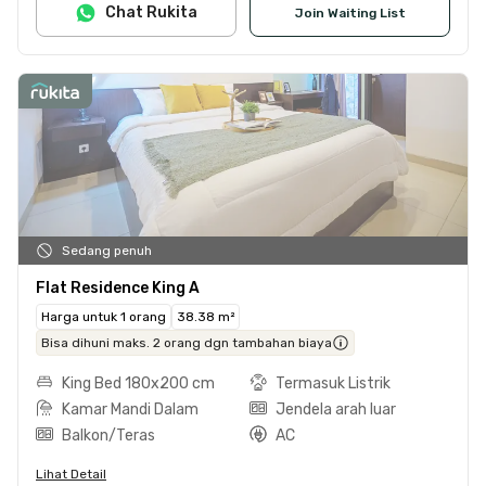
Chat Rukita
Join Waiting List
Sedang penuh
Flat Residence King A
Harga untuk 1 orang
38.38 m²
Bisa dihuni maks. 2 orang dgn tambahan biaya
King Bed 180x200 cm
Termasuk Listrik
Kamar Mandi Dalam
Jendela arah luar
Balkon/Teras
AC
Lihat Detail