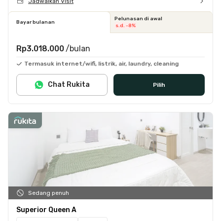
Jadwalkan Visit
Pelunasan di awal
Bayar bulanan
s.d. -8%
Rp3.018.000
/bulan
Termasuk internet/wifi, listrik, air, laundry, cleaning
Chat Rukita
Pilih
Sedang penuh
Superior Queen A