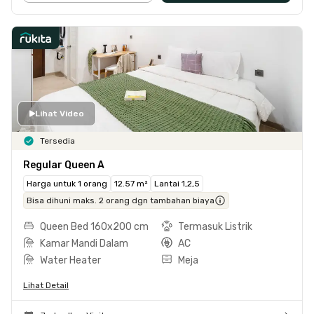
Lihat Video
Tersedia
Regular Queen A
Harga untuk 1 orang
12.57 m²
Lantai 1,2,5
Bisa dihuni maks. 2 orang dgn tambahan biaya
Queen Bed 160x200 cm
Termasuk Listrik
Kamar Mandi Dalam
AC
Water Heater
Meja
Lihat Detail