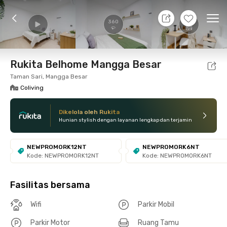
10 Agt 26 - Belum tahu
+
19
Ope
360
Foto
Fasilitas bersama
Lokasi
Kamar
Atura
Rukita Belhome Mangga Besar
Taman Sari, Mangga Besar
Coliving
Dikelola oleh Rukita
Hunian stylish dengan layanan lengkap dan terjamin
NEWPROMORK12NT
NEWPROMORK6NT
Kode: NEWPROMORK12NT
Kode: NEWPROMORK6NT
Fasilitas bersama
Wifi
Parkir Mobil
Parkir Motor
Ruang Tamu