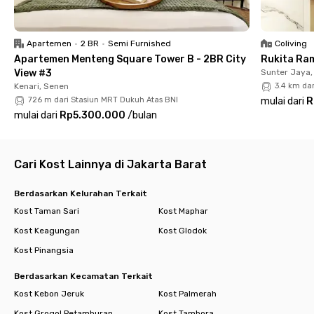
✔️ TV
✔️ Wi-Fi
✔️ Private bathroom
Apartemen
•
2 BR
•
Semi Furnished
Coliving
✔️ Mini fridge
Apartemen Menteng Square Tower B - 2BR City
Rukita Ra
✔️ Shared kitchen & dining area
View #3
Sunter Jaya,
✔️ Parking area
Kenari, Senen
3.4 km da
✔️ CCTV
726 m dari Stasiun MRT Dukuh Atas BNI
mulai dari
R
Cukup bawa koper — semua kebutuhan tinggalmu sudah
mulai dari
Rp5.300.000
/
bulan
tersedia.
Yuk, booking kamar di
Rukita Belhome Mangga Dua
sekarang
juga!
Cari Kost Lainnya di Jakarta Barat
Berdasarkan Kelurahan Terkait
Kost Taman Sari
Kost Maphar
Kost Keagungan
Kost Glodok
Kost Pinangsia
Berdasarkan Kecamatan Terkait
Kost Kebon Jeruk
Kost Palmerah
Kost Grogol Petamburan
Kost Tambora