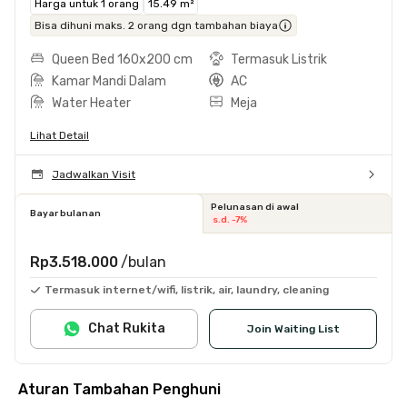
Harga untuk 1 orang
15.49 m²
Bisa dihuni maks. 2 orang dgn tambahan biaya
Queen Bed 160x200 cm
Termasuk Listrik
Kamar Mandi Dalam
AC
Water Heater
Meja
Lihat Detail
Jadwalkan Visit
Pelunasan di awal
Bayar bulanan
s.d. -7%
Rp3.518.000
/bulan
Termasuk internet/wifi, listrik, air, laundry, cleaning
Chat Rukita
Join Waiting List
Aturan Tambahan Penghuni