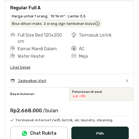
Regular Full A
Harga untuk 1 orang
10.16 m²
Lantai 3,5
Bisa dihuni maks. 2 orang dgn tambahan biaya
Full Size Bed 120x200
Termasuk Listrik
cm
Kamar Mandi Dalam
AC
Water Heater
Meja
Lihat Detail
Jadwalkan Visit
Pelunasan di awal
Bayar bulanan
s.d. -9%
Rp2.668.000
/bulan
Termasuk internet/wifi, listrik, air, laundry, cleaning
Chat Rukita
Pilih