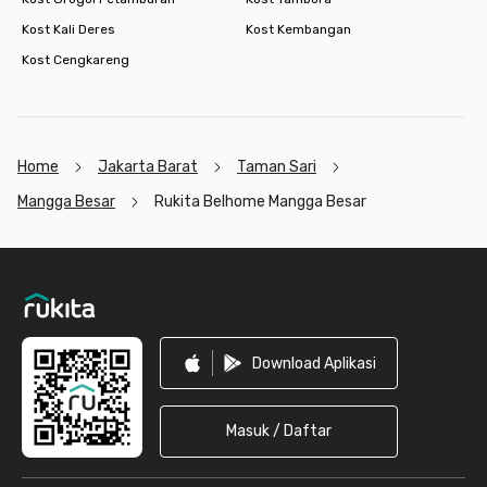
Kost Kali Deres
Kost Kembangan
Kost Cengkareng
Home
Jakarta Barat
Taman Sari
Mangga Besar
Rukita Belhome Mangga Besar
Footer
Download Aplikasi
Masuk / Daftar