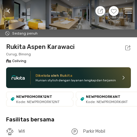
7 Agt 26 - Belum tahu
+
14
Ope
Foto
Fasilitas bersama
Lokasi
Kamar
Atura
Sedang penuh
Rukita Aspen Karawaci
Curug, Binong
Coliving
Dikelola oleh Rukita
Hunian stylish dengan layanan lengkap dan terjamin
NEWPROMORK12NT
NEWPROMORK6NT
Kode: NEWPROMORK12NT
Kode: NEWPROMORK6NT
Fasilitas bersama
Wifi
Parkir Mobil