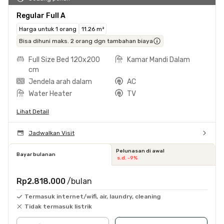
Regular Full A
Harga untuk 1 orang
11.26 m²
Bisa dihuni maks. 2 orang dgn tambahan biaya
Full Size Bed 120x200
Kamar Mandi Dalam
cm
Jendela arah dalam
AC
Water Heater
TV
Lihat Detail
Jadwalkan Visit
Pelunasan di awal
Bayar bulanan
s.d. -9%
Rp2.818.000
/bulan
Termasuk internet/wifi, air, laundry, cleaning
Tidak termasuk listrik