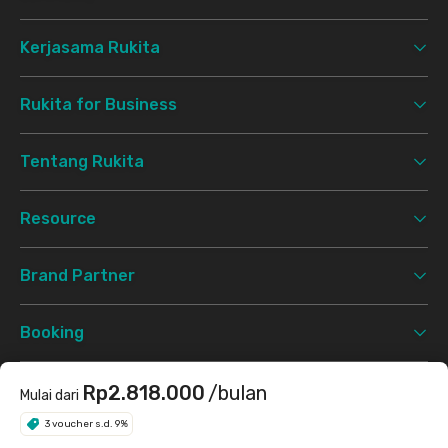
Kerjasama Rukita
Rukita for Business
Tentang Rukita
Resource
Brand Partner
Booking
Support
Rp2.818.000
/bulan
Mulai dari
3 voucher s.d. 9%
Syarat & Ketentuan
Kebijakan Privasi