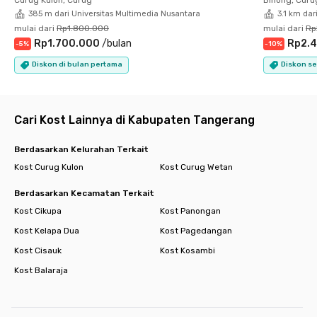
✔️ Room cleaning
385 m dari Universitas Multimedia Nusantara
3.1 km dar
⚡
Tagihan listrik sudah termasuk sewa!
mulai dari
Rp1.800.000
mulai dari
Rp
Tinggal di
Rukita Aspen Karawaci
bikin hidup makin praktis
Rp1.700.000
/
bulan
Rp2.4
-
5
%
-
10
%
dan bebas drama. Semua sudah tersedia—tinggal bawa koper
dan langsung masuk!
Diskon di bulan pertama
Diskon se
Yuk, booking sebelum kehabisan!
Cari Kost Lainnya di Kabupaten Tangerang
Berdasarkan Kelurahan Terkait
Kost Curug Kulon
Kost Curug Wetan
Berdasarkan Kecamatan Terkait
Kost Cikupa
Kost Panongan
Kost Kelapa Dua
Kost Pagedangan
Kost Cisauk
Kost Kosambi
Kost Balaraja