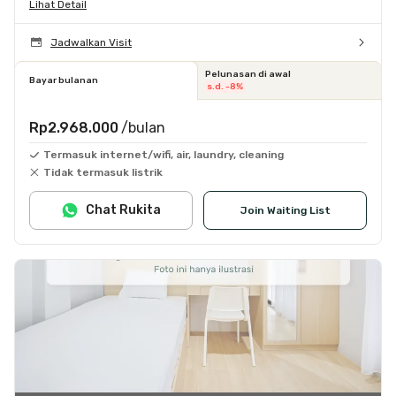
Lihat Detail
Jadwalkan Visit
Pelunasan di awal
Bayar bulanan
s.d. -8%
Rp2.968.000
/bulan
Termasuk internet/wifi, air, laundry, cleaning
Tidak termasuk listrik
Chat Rukita
Join Waiting List