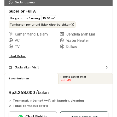
Sedang penuh
Superior Full A
Harga untuk 1 orang
15.51 m²
Tambahan penghuni tidak diperbolehkan
Kamar Mandi Dalam
Jendela arah luar
AC
Water Heater
TV
Kulkas
Lihat Detail
Jadwalkan Visit
Pelunasan di awal
Bayar bulanan
s.d. -7%
Rp3.268.000
/bulan
Termasuk internet/wifi, air, laundry, cleaning
Tidak termasuk listrik
Chat Rukita
Join Waiting List