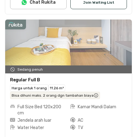
Chat Rukita
Join Waiting List
Sedang penuh
Regular Full B
Harga untuk 1 orang
11.26 m²
Bisa dihuni maks. 2 orang dgn tambahan biaya
Full Size Bed 120x200
Kamar Mandi Dalam
cm
Jendela arah luar
AC
Water Heater
TV