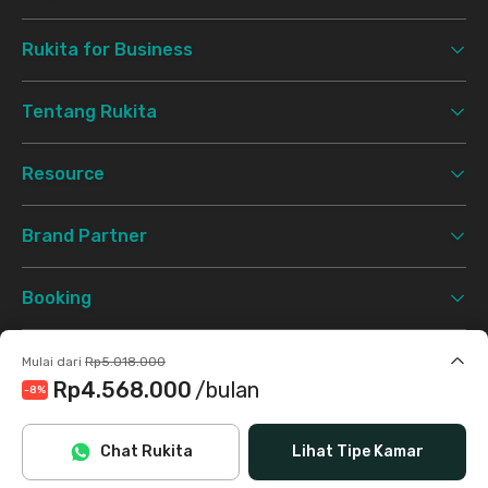
Rukita for Business
Tentang Rukita
Resource
Brand Partner
Booking
Support
Mulai dari
Rp5.018.000
Rp4.568.000
/bulan
-8
%
Syarat & Ketentuan
Kebijakan Privasi
©
2026 Rukita. All rights reserved.
Termasuk internet/wifi, air, laundry, cleaning
Chat Rukita
Lihat Tipe Kamar
Facebook
Instagram
Twitter
TikTok