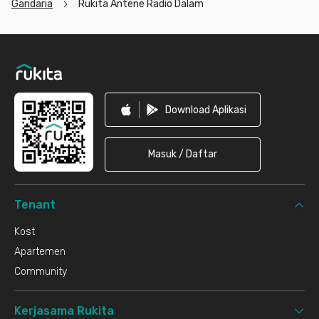
Gandaria
Rukita Antene Radio Dalam
Footer
Download Aplikasi
Masuk / Daftar
Tenant
Kost
Apartemen
Community
Kerjasama Rukita