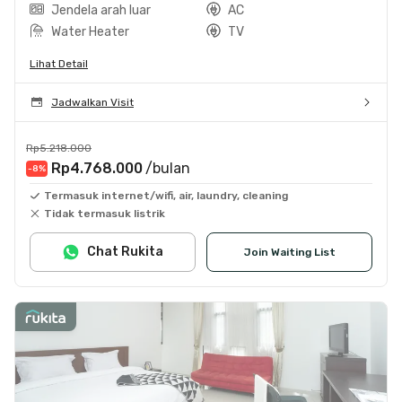
Jendela arah luar
AC
Water Heater
TV
Lihat Detail
Jadwalkan Visit
Rp5.218.000
Rp4.768.000
/bulan
-8
%
Termasuk internet/wifi, air, laundry, cleaning
Tidak termasuk listrik
Chat Rukita
Join Waiting List