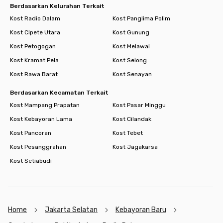
Berdasarkan Kelurahan Terkait
Kost Radio Dalam
Kost Panglima Polim
Kost Cipete Utara
Kost Gunung
Kost Petogogan
Kost Melawai
Kost Kramat Pela
Kost Selong
Kost Rawa Barat
Kost Senayan
Berdasarkan Kecamatan Terkait
Kost Mampang Prapatan
Kost Pasar Minggu
Kost Kebayoran Lama
Kost Cilandak
Kost Pancoran
Kost Tebet
Kost Pesanggrahan
Kost Jagakarsa
Kost Setiabudi
Home
Jakarta Selatan
Kebayoran Baru