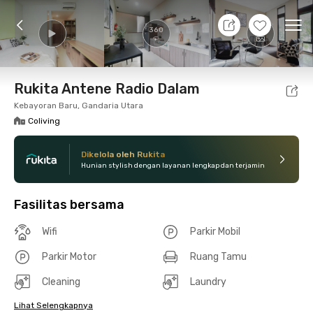
8 Agt 26 - Belum tahu
+
16
Ope
360
Foto
Fasilitas bersama
Lokasi
Kamar
Atura
Rukita Antene Radio Dalam
Kebayoran Baru, Gandaria Utara
Coliving
Dikelola oleh Rukita
Hunian stylish dengan layanan lengkap dan terjamin
Fasilitas bersama
Wifi
Parkir Mobil
Parkir Motor
Ruang Tamu
Cleaning
Laundry
Lihat Selengkapnya