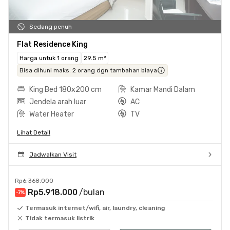
Sedang penuh
Flat Residence King
Harga untuk 1 orang
29.5 m²
Bisa dihuni maks. 2 orang dgn tambahan biaya
King Bed 180x200 cm
Kamar Mandi Dalam
Jendela arah luar
AC
Water Heater
TV
Lihat Detail
Jadwalkan Visit
Rp6.368.000
Rp5.918.000
/bulan
-7
%
Termasuk internet/wifi, air, laundry, cleaning
Tidak termasuk listrik