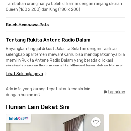
Tambahan orang hanya boleh di kamar dengan ranjang ukuran
Queen (160 x 200) dan King (180 x 200)
Boleh Membawa Pets
Tentang Rukita Antene Radio Dalam
Bayangkan tinggal di kost Jakarta Selatan dengan fasilitas
selengkap apartemen mewah! Kamu bisa mendapatkannya bila
memilih Rukita Antene Radio Dalam yang berada di lokasi
strategis dengan lingkungan elite. Nikmati kemudahan hidup di
hunian coliving eksklusif yang dirancang khusus untuk para
Lihat Selengkapnya
profesional muda yang dinamis.
Ada info yang kurang tepat atau kendala lain
Lokasi Premium, Akses Tanpa Batas:
Laporkan
dengan hunian ini?
📍 Hanya 300 meter dari ACE Hardware, dikelilingi cafe Jaksel
kekinian, restoran lezat, pertokoan lengkap, dan pusat
Hunian Lain Dekat Sini
perkantoran bergengsi.
🏢 Akses mudah ke area perkantoran di Gandaria, Pondok Indah,
Blok M, dan Senayan, menjadikan mobilitas harianmu lancar.
🚆 Dekat dengan stasiun MRT dan halte bus TransJakarta,
memudahkanmu menjelajahi seluruh penjuru Jakarta.