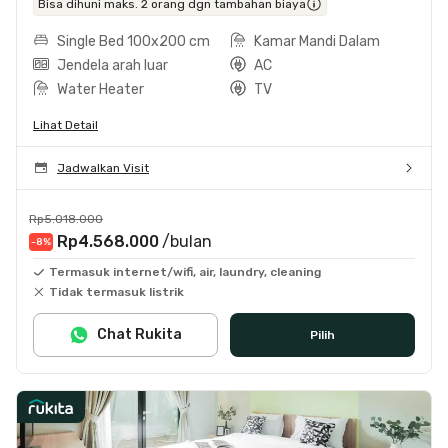
Bisa dihuni maks. 2 orang dgn tambahan biaya
Single Bed 100x200 cm
Kamar Mandi Dalam
Jendela arah luar
AC
Water Heater
TV
Lihat Detail
Jadwalkan Visit
Rp5.018.000
Rp4.568.000
/bulan
-8
%
Termasuk internet/wifi, air, laundry, cleaning
Tidak termasuk listrik
Chat Rukita
Pilih