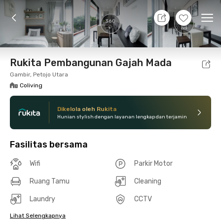
8 Agt 26 - Belum tahu
+
13
Ope
360
Foto
Fasilitas bersama
Lokasi
Kamar
Atura
Rukita Pembangunan Gajah Mada
Gambir, Petojo Utara
Coliving
Dikelola oleh Rukita
Hunian stylish dengan layanan lengkap dan terjamin
Fasilitas bersama
Wifi
Parkir Motor
Ruang Tamu
Cleaning
Laundry
CCTV
Lihat Selengkapnya