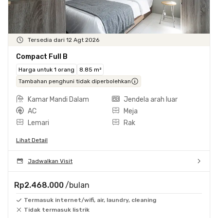
Tersedia dari 12 Agt 2026
Compact Full B
Harga untuk 1 orang
8.85 m²
Tambahan penghuni tidak diperbolehkan
Kamar Mandi Dalam
Jendela arah luar
AC
Meja
Lemari
Rak
Lihat Detail
Jadwalkan Visit
Rp2.468.000
/bulan
Termasuk internet/wifi, air, laundry, cleaning
Tidak termasuk listrik