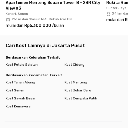
Apartemen Menteng Square Tower B - 2BR City
Rukita Ra
Tak hanya lokasi yang strategis, Rukita Pembangunan Gajah
View #3
Sunter Jaya,
Mada juga memiliki fasilitas lengkap yang dapat membuat
Kenari, Senen
3.4 km da
kamu tinggal lebih nyaman. Fasilitas kost dijamin lengkap, mulai
726 m dari Stasiun MRT Dukuh Atas BNI
mulai dari
R
dari kamar fully furnished, kamar mandi dalam, WiFi, plus area
mulai dari
Rp5.300.000
/
bulan
parkir buat kamu yang memilih membawa kendaraan pribadi.
Segera pesan kamarmu di aplikasi Rukita!
✅ Kamar fully furnished – siap huni tanpa perlu ribet
Cari Kost Lainnya di Jakarta Pusat
✅ Kamar mandi dalam – lebih nyaman dan private
✅ WiFi cepat & stabil – bebas ngonten atau work from home
Berdasarkan Kelurahan Terkait
✅ Area parkir – aman dan nyaman untuk kendaraan pribadi
Kost Petojo Selatan
Kost Cideng
Dengan fasilitas lengkap dan lokasi strategis, Rukita
Berdasarkan Kecamatan Terkait
Pembangunan Gajah Mada adalah pilihan sempurna untuk
Kost Tanah Abang
Kost Menteng
hunian yang nyaman dan praktis. Segera pesan kamarmu
sekarang!
Kost Senen
Kost Johar Baru
Kost Sawah Besar
Kost Cempaka Putih
Kost Kemayoran