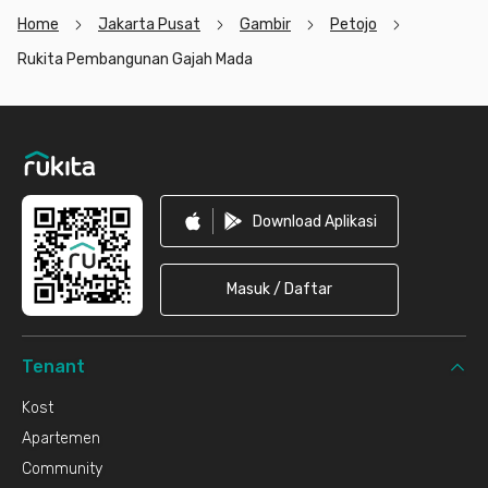
Home
Jakarta Pusat
Gambir
Petojo
Rukita Pembangunan Gajah Mada
Footer
Download Aplikasi
Masuk / Daftar
Tenant
Kost
Apartemen
Community