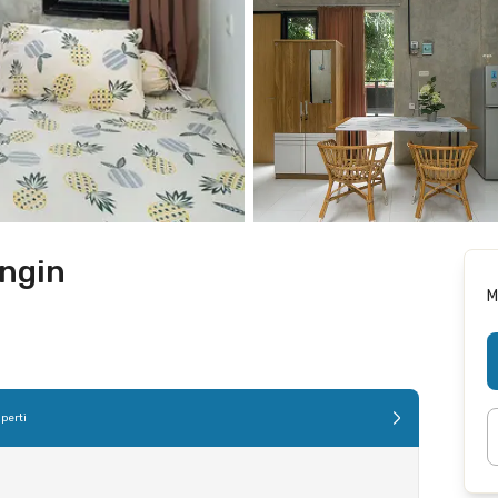
ngin
M
perti