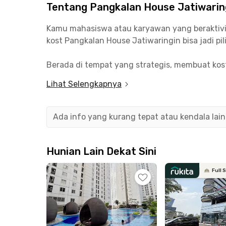
Tentang Pangkalan House Jatiwarin
Kamu mahasiswa atau karyawan yang beraktivit
kost Pangkalan House Jatiwaringin bisa jadi pil
Berada di tempat yang strategis, membuat kost
tidak perlu bingung mencari transportasi publik
Lihat Selengkapnya
Stasiun Commuter Line Jatinegara hanya berjar
juga bisa kamu tempuh hanya dengan 10 menit b
Ada info yang kurang tepat atau kendala lai
Kost eksklusif di Jakarta Timur ini hanya berja
untuk mahasiswa yang ingin tinggal di kost de
Hunian Lain Dekat Sini
Full 
Kurang lengkap rasanya tinggal di Jakarta tanp
mengerjakan tugas bersama dengan teman. Mall 
saat weekend.
Sama seperti unit Rukita lainnya, setiap kama