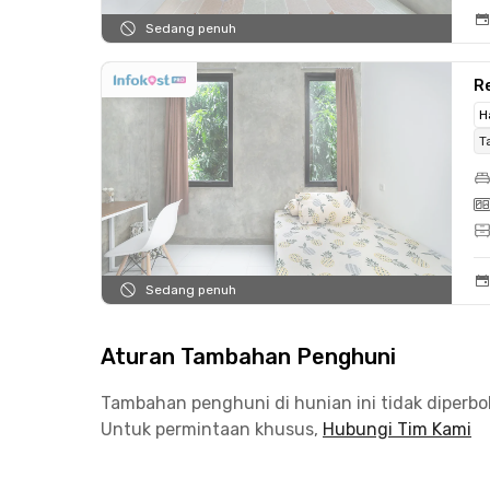
Sedang penuh
Re
H
T
Sedang penuh
Aturan Tambahan Penghuni
Tambahan penghuni di hunian ini tidak diperb
Untuk permintaan khusus,
Hubungi Tim Kami