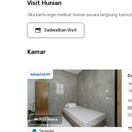
Visit Hunian
Jika kamu ingin melihat hunian secara langsung, kamu b
Jadwalkan Visit
Kamar
C
H
T
Lihat Video
Tersedia