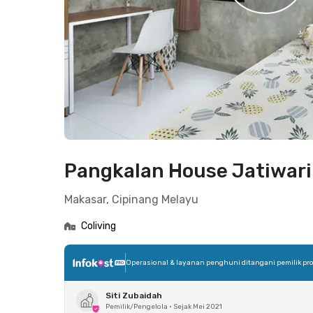
Pangkalan House Jatiwari
Makasar, Cipinang Melayu
Coliving
Operasional & layanan penghuni ditangani pemilik pro
Siti Zubaidah
Pemilik/Pengelola
•
Sejak Mei 2021