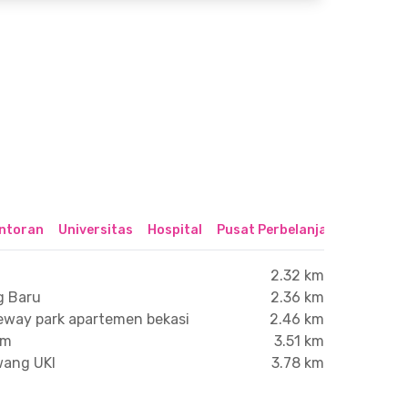
ntoran
Universitas
Hospital
Pusat Perbelanjaan & Hibura
2.32 km
g Baru
2.36 km
teway park apartemen bekasi
2.46 km
im
3.51 km
wang UKI
3.78 km