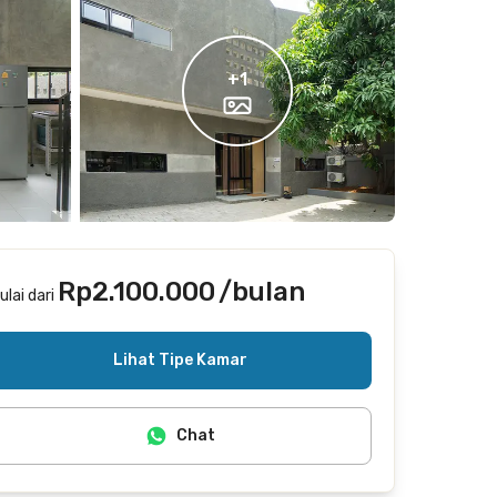
+
1
Rp2.100.000
/bulan
ulai dari
Termasuk internet/wifi, laundry, cleaning
Lihat Tipe Kamar
Chat