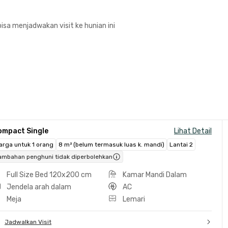
isa menjadwakan visit ke hunian ini
ompact Single
Lihat Detail
arga untuk 1 orang
8 m² (belum termasuk luas k. mandi)
Lantai 2
ambahan penghuni tidak diperbolehkan
Full Size Bed 120x200 cm
Kamar Mandi Dalam
Jendela arah dalam
AC
Meja
Lemari
Jadwalkan Visit