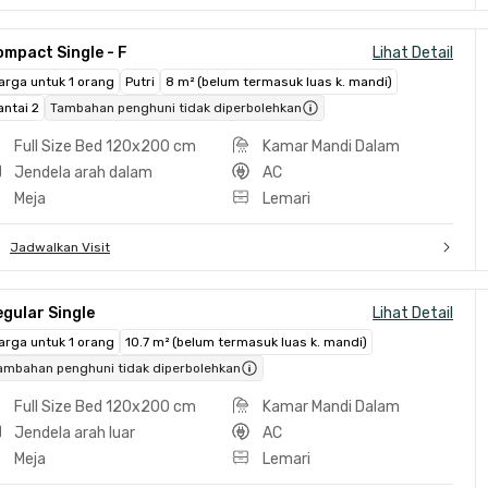
mpact Single - F
Lihat Detail
arga untuk 1 orang
Putri
8 m² (belum termasuk luas k. mandi)
antai 2
Tambahan penghuni tidak diperbolehkan
Full Size Bed 120x200 cm
Kamar Mandi Dalam
Jendela arah dalam
AC
Meja
Lemari
Jadwalkan Visit
gular Single
Lihat Detail
arga untuk 1 orang
10.7 m² (belum termasuk luas k. mandi)
ambahan penghuni tidak diperbolehkan
Full Size Bed 120x200 cm
Kamar Mandi Dalam
Jendela arah luar
AC
Meja
Lemari