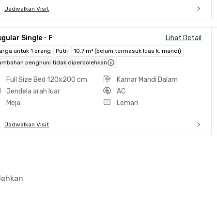
Jadwalkan Visit
gular Single - F
Lihat Detail
arga untuk 1 orang
Putri
10.7 m² (belum termasuk luas k. mandi)
ambahan penghuni tidak diperbolehkan
Full Size Bed 120x200 cm
Kamar Mandi Dalam
Jendela arah luar
AC
Meja
Lemari
Jadwalkan Visit
olehkan