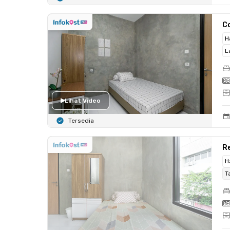
Co
H
L
Lihat Video
Tersedia
Re
H
T